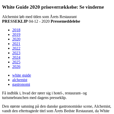
White Guide 2020 prisoverrækkelse: Se vinderne
Alchemist løb med titlen som Årets Restaurant
PRESSEKLIP
04-12 - 2020
Pressemeddelelse
2018
2019
2020
2021
2022
2023
2024
2025
2026
white guide
alchemist
gastronomi
Få indblik i, hvad der rører sig i hotel-, restaurant- og
turismebranchen med dagens presseklip.
Den største satsning på den danske gastronomiske scene, Alchemist,
vandt den eftertragtede titel som Årets Bedste Restaurant, da White