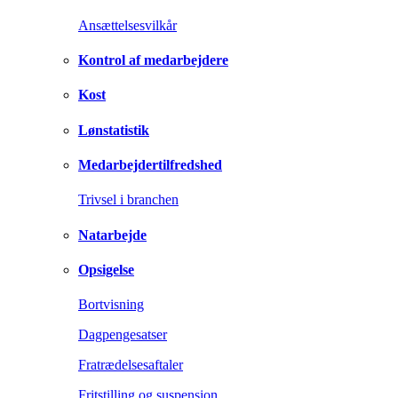
Ansættelsesvilkår
Kontrol af medarbejdere
Kost
Lønstatistik
Medarbejdertilfredshed
Trivsel i branchen
Natarbejde
Opsigelse
Bortvisning
Dagpengesatser
Fratrædelsesaftaler
Fritstilling og suspension