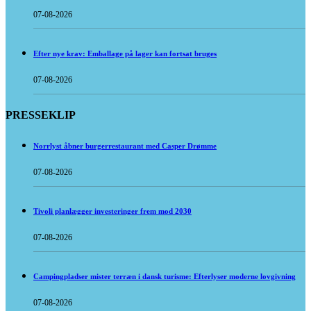
07-08-2026
Efter nye krav: Emballage på lager kan fortsat bruges
07-08-2026
PRESSEKLIP
Norrlyst åbner burgerrestaurant med Casper Drømme
07-08-2026
Tivoli planlægger investeringer frem mod 2030
07-08-2026
Campingpladser mister terræn i dansk turisme: Efterlyser moderne lovgivning
07-08-2026