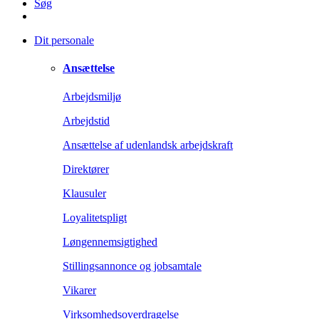
Søg
Dit personale
Ansættelse
Arbejdsmiljø
Arbejdstid
Ansættelse af udenlandsk arbejdskraft
Direktører
Klausuler
Loyalitetspligt
Løngennemsigtighed
Stillingsannonce og jobsamtale
Vikarer
Virksomhedsoverdragelse