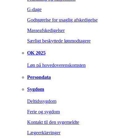
G-dage
Godtgørelse for usaglig afskedigelse
Masseafskedigelser
Særligt beskyttede lønmodtagere
OK 2025
Løn på hovedoverenskomsten
Persondata
Sygdom
Deltidssygdom
Ferie og sygdom
Kontakt til den sygemeldte
Lægeerklæringer