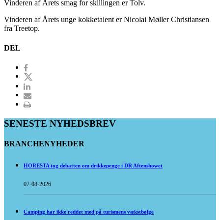
Vinderen af Årets smag for skillingen er Tolv.
Vinderen af Årets unge kokketalent er Nicolai Møller Christiansen
fra Treetop.
DEL
SENESTE NYHEDSBREV
BRANCHENYHEDER
HORESTA tog debatten om drikkepenge i DR Aftenshowet
07-08-2026
Camping har ikke reddet med på turismens vækstbølge