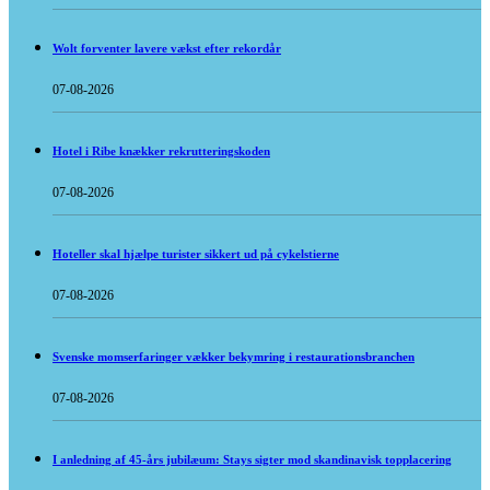
Wolt forventer lavere vækst efter rekordår
07-08-2026
Hotel i Ribe knækker rekrutteringskoden
07-08-2026
Hoteller skal hjælpe turister sikkert ud på cykelstierne
07-08-2026
Svenske momserfaringer vækker bekymring i restaurationsbranchen
07-08-2026
I anledning af 45-års jubilæum: Stays sigter mod skandinavisk topplacering