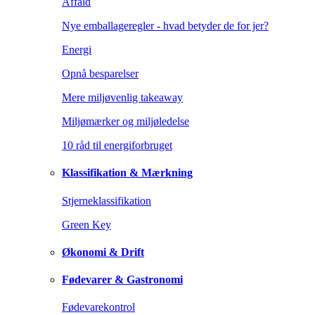
Affald
Nye emballageregler - hvad betyder de for jer?
Energi
Opnå besparelser
Mere miljøvenlig takeaway
Miljømærker og miljøledelse
10 råd til energiforbruget
Klassifikation & Mærkning
Stjerneklassifikation
Green Key
Økonomi & Drift
Fødevarer & Gastronomi
Fødevarekontrol