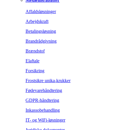
Medlemsrabatter
Affaldsløsninger
Arbejdskraft
Betalingsløsning
Brandrådgivning
Brændstof
Elaftale
Forsikring
Frostsikre unika-krukker
Fødevarehåndtering
GDPR-håndtering
Inkassobehandling
IT- og WiFi-løsninger
Juridiske dokumenter