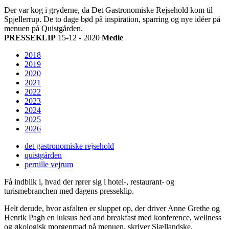
Der var kog i gryderne, da Det Gastronomiske Rejsehold kom til
Spjellerrup. De to dage bød på inspiration, sparring og nye idéer på
menuen på Quistgården.
PRESSEKLIP
15-12 - 2020
Medie
2018
2019
2020
2021
2022
2023
2024
2025
2026
det gastronomiske rejsehold
quistgården
pernille vejrum
Få indblik i, hvad der rører sig i hotel-, restaurant- og
turismebranchen med dagens presseklip.
Helt derude, hvor asfalten er sluppet op, der driver Anne Grethe og
Henrik Pagh en luksus bed and breakfast med konference, wellness
og økologisk morgenmad på menuen, skriver Sjællandske.