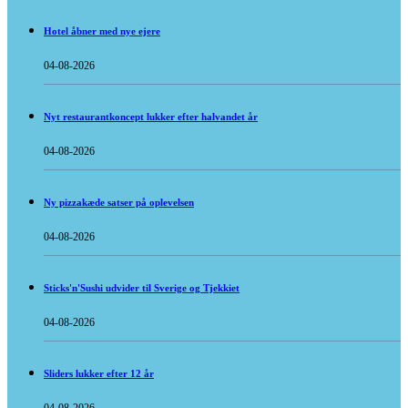
Hotel åbner med nye ejere
04-08-2026
Nyt restaurantkoncept lukker efter halvandet år
04-08-2026
Ny pizzakæde satser på oplevelsen
04-08-2026
Sticks'n'Sushi udvider til Sverige og Tjekkiet
04-08-2026
Sliders lukker efter 12 år