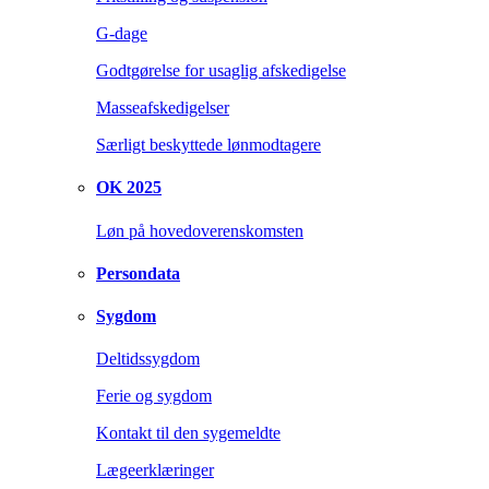
G-dage
Godtgørelse for usaglig afskedigelse
Masseafskedigelser
Særligt beskyttede lønmodtagere
OK 2025
Løn på hovedoverenskomsten
Persondata
Sygdom
Deltidssygdom
Ferie og sygdom
Kontakt til den sygemeldte
Lægeerklæringer