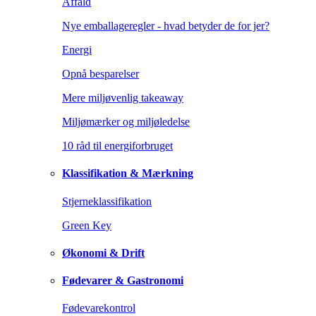
Affald
Nye emballageregler - hvad betyder de for jer?
Energi
Opnå besparelser
Mere miljøvenlig takeaway
Miljømærker og miljøledelse
10 råd til energiforbruget
Klassifikation & Mærkning
Stjerneklassifikation
Green Key
Økonomi & Drift
Fødevarer & Gastronomi
Fødevarekontrol