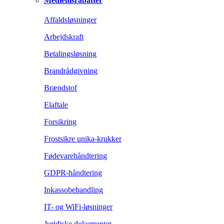
Medlemsrabatter
Affaldsløsninger
Arbejdskraft
Betalingsløsning
Brandrådgivning
Brændstof
Elaftale
Forsikring
Frostsikre unika-krukker
Fødevarehåndtering
GDPR-håndtering
Inkassobehandling
IT- og WiFi-løsninger
Juridiske dokumenter