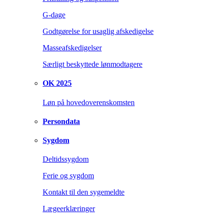
G-dage
Godtgørelse for usaglig afskedigelse
Masseafskedigelser
Særligt beskyttede lønmodtagere
OK 2025
Løn på hovedoverenskomsten
Persondata
Sygdom
Deltidssygdom
Ferie og sygdom
Kontakt til den sygemeldte
Lægeerklæringer