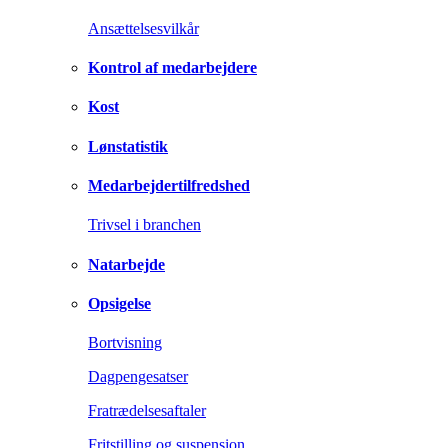
Ansættelsesvilkår
Kontrol af medarbejdere
Kost
Lønstatistik
Medarbejdertilfredshed
Trivsel i branchen
Natarbejde
Opsigelse
Bortvisning
Dagpengesatser
Fratrædelsesaftaler
Fritstilling og suspension