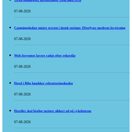
Tivoli planlægger investeringer frem mod 2030
07-08-2026
Campingpladser mister terræn i dansk turisme: Efterlyser moderne lovgivning
07-08-2026
Wolt forventer lavere vækst efter rekordår
07-08-2026
Hotel i Ribe knækker rekrutteringskoden
07-08-2026
Hoteller skal hjælpe turister sikkert ud på cykelstierne
07-08-2026