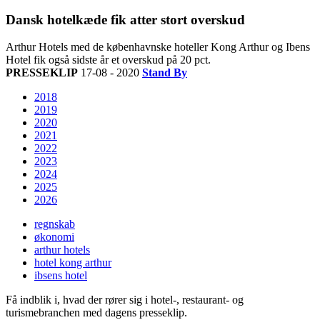
Dansk hotelkæde fik atter stort overskud
Arthur Hotels med de københavnske hoteller Kong Arthur og Ibens
Hotel fik også sidste år et overskud på 20 pct.
PRESSEKLIP
17-08 - 2020
Stand By
2018
2019
2020
2021
2022
2023
2024
2025
2026
regnskab
økonomi
arthur hotels
hotel kong arthur
ibsens hotel
Få indblik i, hvad der rører sig i hotel-, restaurant- og
turismebranchen med dagens presseklip.