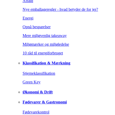
Affald
Nye emballageregler - hvad betyder de for jer?
Energi
Opnå besparelser
Mere miljøvenlig takeaway
Miljømærker og miljøledelse
10 råd til energiforbruget
Klassifikation & Mærkning
Stjerneklassifikation
Green Key
Økonomi & Drift
Fødevarer & Gastronomi
Fødevarekontrol