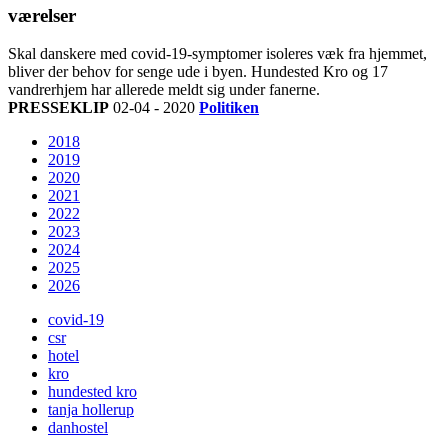
værelser
Skal danskere med covid-19-symptomer isoleres væk fra hjemmet,
bliver der behov for senge ude i byen. Hundested Kro og 17
vandrerhjem har allerede meldt sig under fanerne.
PRESSEKLIP
02-04 - 2020
Politiken
2018
2019
2020
2021
2022
2023
2024
2025
2026
covid-19
csr
hotel
kro
hundested kro
tanja hollerup
danhostel