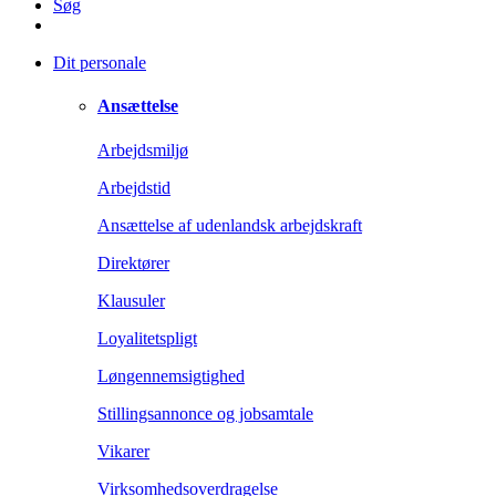
Søg
Dit personale
Ansættelse
Arbejdsmiljø
Arbejdstid
Ansættelse af udenlandsk arbejdskraft
Direktører
Klausuler
Loyalitetspligt
Løngennemsigtighed
Stillingsannonce og jobsamtale
Vikarer
Virksomhedsoverdragelse