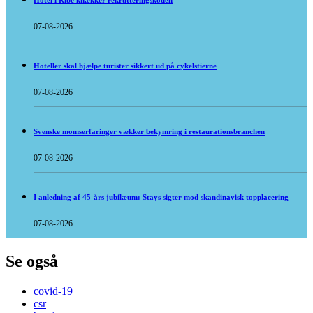
Hotel i Ribe knækker rekrutteringskoden
07-08-2026
Hoteller skal hjælpe turister sikkert ud på cykelstierne
07-08-2026
Svenske momserfaringer vækker bekymring i restaurationsbranchen
07-08-2026
I anledning af 45-års jubilæum: Stays sigter mod skandinavisk topplacering
07-08-2026
Se også
covid-19
csr