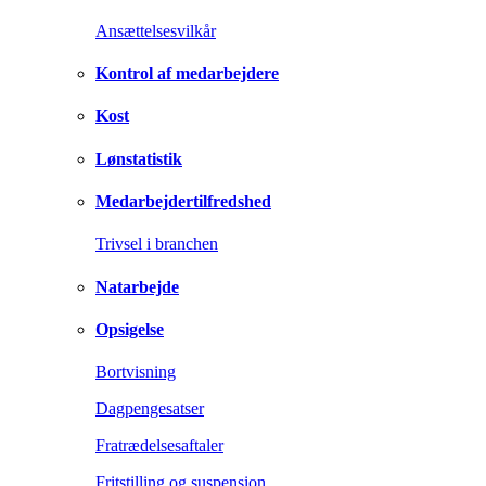
Ansættelsesvilkår
Kontrol af medarbejdere
Kost
Lønstatistik
Medarbejdertilfredshed
Trivsel i branchen
Natarbejde
Opsigelse
Bortvisning
Dagpengesatser
Fratrædelsesaftaler
Fritstilling og suspension