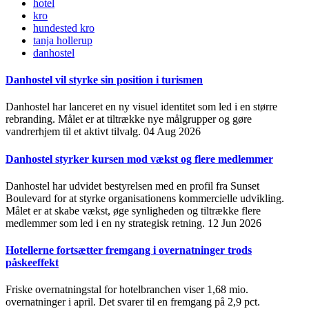
hotel
kro
hundested kro
tanja hollerup
danhostel
Danhostel vil styrke sin position i turismen
Danhostel har lanceret en ny visuel identitet som led i en større
rebranding. Målet er at tiltrække nye målgrupper og gøre
vandrerhjem til et aktivt tilvalg.
04 Aug 2026
Danhostel styrker kursen mod vækst og flere medlemmer
Danhostel har udvidet bestyrelsen med en profil fra Sunset
Boulevard for at styrke organisationens kommercielle udvikling.
Målet er at skabe vækst, øge synligheden og tiltrække flere
medlemmer som led i en ny strategisk retning.
12 Jun 2026
Hotellerne fortsætter fremgang i overnatninger trods
påskeeffekt
Friske overnatningstal for hotelbranchen viser 1,68 mio.
overnatninger i april. Det svarer til en fremgang på 2,9 pct.