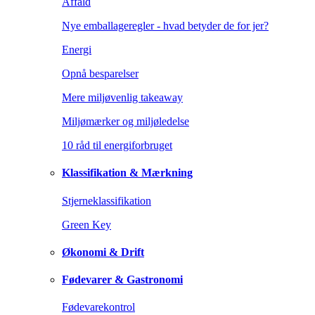
Affald
Nye emballageregler - hvad betyder de for jer?
Energi
Opnå besparelser
Mere miljøvenlig takeaway
Miljømærker og miljøledelse
10 råd til energiforbruget
Klassifikation & Mærkning
Stjerneklassifikation
Green Key
Økonomi & Drift
Fødevarer & Gastronomi
Fødevarekontrol