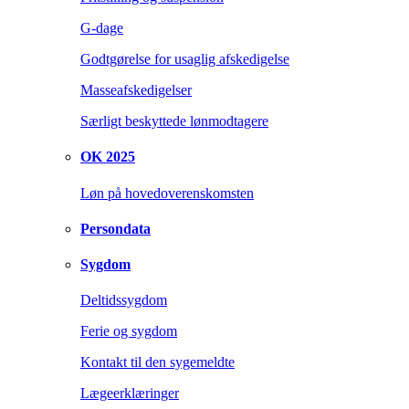
G-dage
Godtgørelse for usaglig afskedigelse
Masseafskedigelser
Særligt beskyttede lønmodtagere
OK 2025
Løn på hovedoverenskomsten
Persondata
Sygdom
Deltidssygdom
Ferie og sygdom
Kontakt til den sygemeldte
Lægeerklæringer