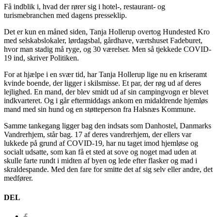
Få indblik i, hvad der rører sig i hotel-, restaurant- og
turismebranchen med dagens presseklip.
Det er kun en måned siden, Tanja Hollerup overtog Hundested Kro
med selskabslokaler, lørdagsbal, gårdhave, værtshuset Fadeburet,
hvor man stadig må ryge, og 30 værelser. Men så tjekkede COVID-
19 ind, skriver Politiken.
For at hjælpe i en svær tid, har Tanja Hollerup lige nu en kriseramt
kvinde boende, der ligger i skilsmisse. Et par, der røg ud af deres
lejlighed. En mand, der blev smidt ud af sin campingvogn er blevet
indkvarteret. Og i går eftermiddags ankom en midaldrende hjemløs
mand med sin hund og en støtteperson fra Halsnæs Kommune.
Samme tankegang ligger bag den indsats som Danhostel, Danmarks
Vandrerhjem, står bag. 17 af deres vandrerhjem, der ellers var
lukkede på grund af COVID-19, har nu taget imod hjemløse og
socialt udsatte, som kan få et sted at sove og noget mad uden at
skulle farte rundt i midten af byen og lede efter flasker og mad i
skraldespande. Med den fare for smitte det af sig selv eller andre, det
medfører.
DEL