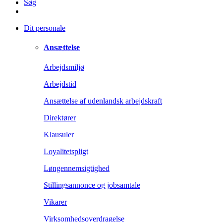
Søg
Dit personale
Ansættelse
Arbejdsmiljø
Arbejdstid
Ansættelse af udenlandsk arbejdskraft
Direktører
Klausuler
Loyalitetspligt
Løngennemsigtighed
Stillingsannonce og jobsamtale
Vikarer
Virksomhedsoverdragelse