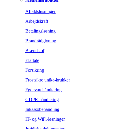
Medlemsrabatter
Affaldsløsninger
Arbejdskraft
Betalingsløsning
Brandrådgivning
Brændstof
Elaftale
Forsikring
Frostsikre unika-krukker
Fødevarehåndtering
GDPR-håndtering
Inkassobehandling
IT- og WiFi-løsninger
Juridiske dokumenter