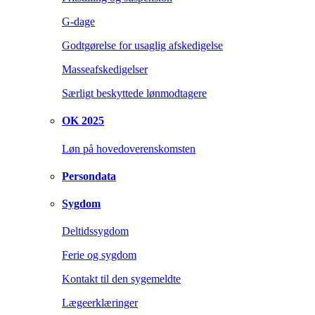
G-dage
Godtgørelse for usaglig afskedigelse
Masseafskedigelser
Særligt beskyttede lønmodtagere
OK 2025
Løn på hovedoverenskomsten
Persondata
Sygdom
Deltidssygdom
Ferie og sygdom
Kontakt til den sygemeldte
Lægeerklæringer