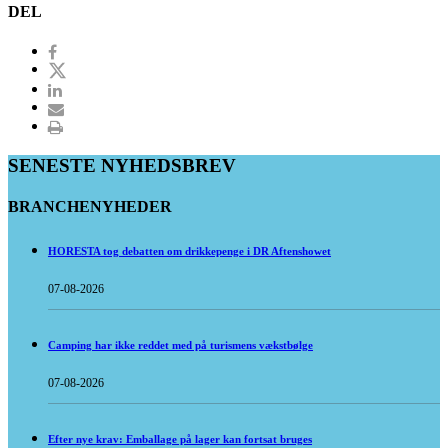
DEL
SENESTE NYHEDSBREV
BRANCHENYHEDER
HORESTA tog debatten om drikkepenge i DR Aftenshowet
07-08-2026
Camping har ikke reddet med på turismens vækstbølge
07-08-2026
Efter nye krav: Emballage på lager kan fortsat bruges