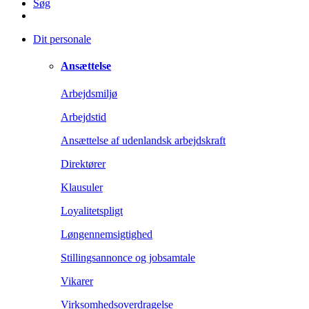
Søg
Dit personale
Ansættelse
Arbejdsmiljø
Arbejdstid
Ansættelse af udenlandsk arbejdskraft
Direktører
Klausuler
Loyalitetspligt
Løngennemsigtighed
Stillingsannonce og jobsamtale
Vikarer
Virksomhedsoverdragelse