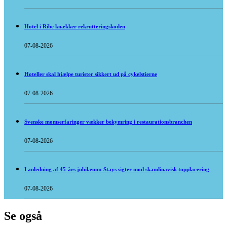
Hotel i Ribe knækker rekrutteringskoden
07-08-2026
Hoteller skal hjælpe turister sikkert ud på cykelstierne
07-08-2026
Svenske momserfaringer vækker bekymring i restaurationsbranchen
07-08-2026
I anledning af 45-års jubilæum: Stays sigter mod skandinavisk topplacering
07-08-2026
Se også