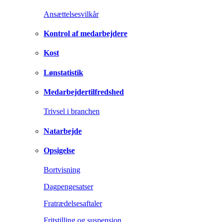
Ansættelsesvilkår
Kontrol af medarbejdere
Kost
Lønstatistik
Medarbejdertilfredshed
Trivsel i branchen
Natarbejde
Opsigelse
Bortvisning
Dagpengesatser
Fratrædelsesaftaler
Fritstilling og suspension