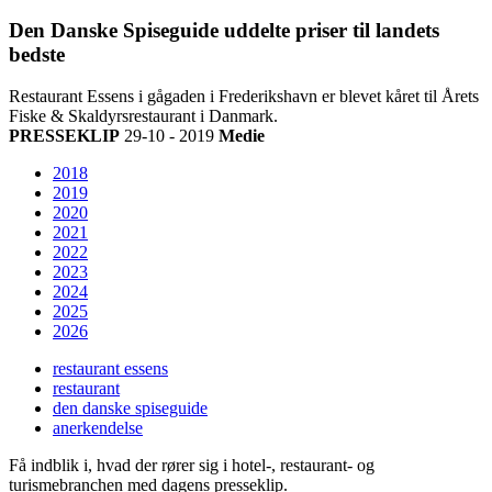
Den Danske Spiseguide uddelte priser til landets
bedste
Restaurant Essens i gågaden i Frederikshavn er blevet kåret til Årets
Fiske & Skaldyrsrestaurant i Danmark.
PRESSEKLIP
29-10 - 2019
Medie
2018
2019
2020
2021
2022
2023
2024
2025
2026
restaurant essens
restaurant
den danske spiseguide
anerkendelse
Få indblik i, hvad der rører sig i hotel-, restaurant- og
turismebranchen med dagens presseklip.