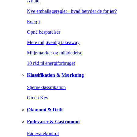
Affald
Nye emballageregler - hvad betyder de for jer?
Energi
Opnå besparelser
Mere miljøvenlig takeaway
Miljømærker og miljøledelse
10 råd til energiforbruget
Klassifikation & Mærkning
Stjerneklassifikation
Green Key
Økonomi & Drift
Fødevarer & Gastronomi
Fødevarekontrol