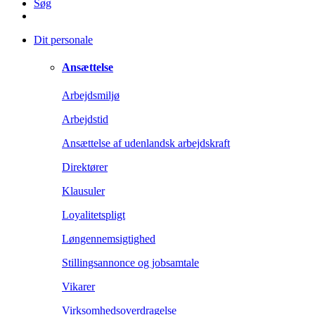
Søg
Dit personale
Ansættelse
Arbejdsmiljø
Arbejdstid
Ansættelse af udenlandsk arbejdskraft
Direktører
Klausuler
Loyalitetspligt
Løngennemsigtighed
Stillingsannonce og jobsamtale
Vikarer
Virksomhedsoverdragelse