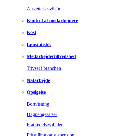
Ansættelsesvilkår
Kontrol af medarbejdere
Kost
Lønstatistik
Medarbejdertilfredshed
Trivsel i branchen
Natarbejde
Opsigelse
Bortvisning
Dagpengesatser
Fratrædelsesaftaler
Fritstilling og suspension