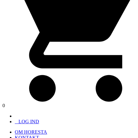
0
LOG IND
OM HORESTA
KONTAKT