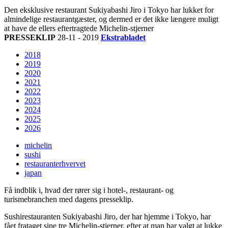
Den eksklusive restaurant Sukiyabashi Jiro i Tokyo har lukket for
almindelige restaurantgæster, og dermed er det ikke længere muligt
at have de ellers eftertragtede Michelin-stjerner
PRESSEKLIP
28-11 - 2019
Ekstrabladet
2018
2019
2020
2021
2022
2023
2024
2025
2026
michelin
sushi
restauranterhvervet
japan
Få indblik i, hvad der rører sig i hotel-, restaurant- og
turismebranchen med dagens presseklip.
Sushirestauranten Sukiyabashi Jiro, der har hjemme i Tokyo, har
fået frataget sine tre Michelin-stjerner, efter at man har valgt at lukke