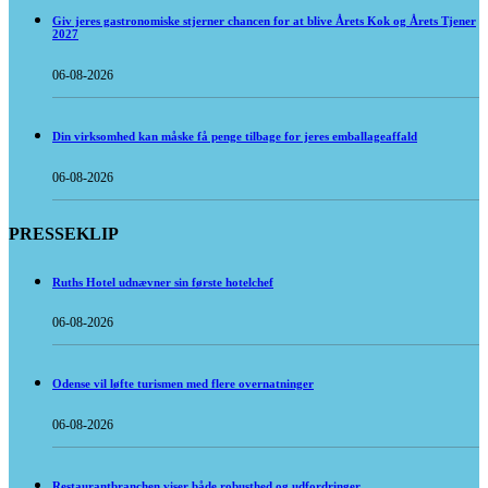
Giv jeres gastronomiske stjerner chancen for at blive Årets Kok og Årets Tjener
2027
06-08-2026
Din virksomhed kan måske få penge tilbage for jeres emballageaffald
06-08-2026
PRESSEKLIP
Ruths Hotel udnævner sin første hotelchef
06-08-2026
Odense vil løfte turismen med flere overnatninger
06-08-2026
Restaurantbranchen viser både robusthed og udfordringer