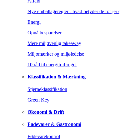
Affald
Nye emballageregler - hvad betyder de for jer?
Energi
Opnå besparelser
Mere miljøvenlig takeaway
Miljømærker og miljøledelse
10 råd til energiforbruget
Klassifikation & Mærkning
Stjerneklassifikation
Green Key
Økonomi & Drift
Fødevarer & Gastronomi
Fødevarekontrol