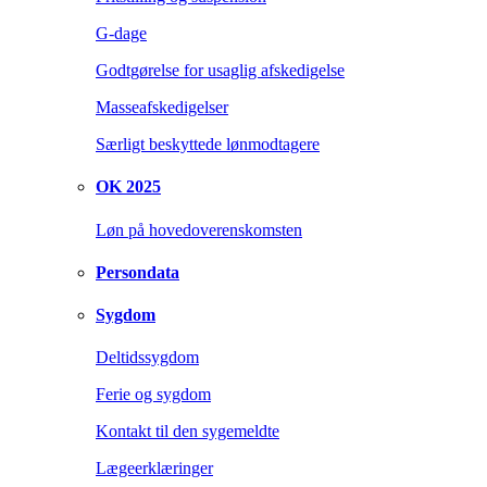
G-dage
Godtgørelse for usaglig afskedigelse
Masseafskedigelser
Særligt beskyttede lønmodtagere
OK 2025
Løn på hovedoverenskomsten
Persondata
Sygdom
Deltidssygdom
Ferie og sygdom
Kontakt til den sygemeldte
Lægeerklæringer