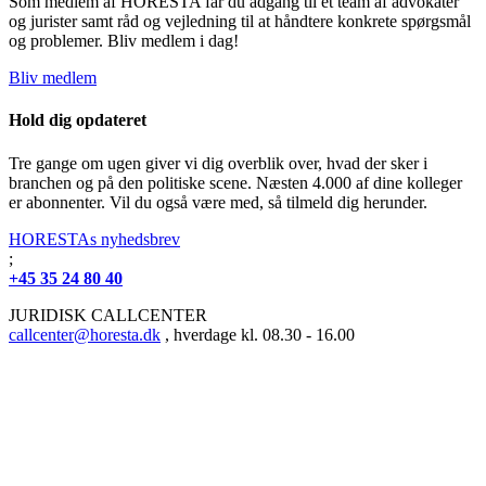
Som medlem af HORESTA får du adgang til et team af advokater
og jurister samt råd og vejledning til at håndtere konkrete spørgsmål
og problemer. Bliv medlem i dag!
Bliv medlem
Hold dig opdateret
Tre gange om ugen giver vi dig overblik over, hvad der sker i
branchen og på den politiske scene. Næsten 4.000 af dine kolleger
er abonnenter. Vil du også være med, så tilmeld dig herunder.
HORESTAs nyhedsbrev
;
+45 35 24 80 40
JURIDISK CALLCENTER
callcenter@horesta.dk
, hverdage kl. 08.30 - 16.00