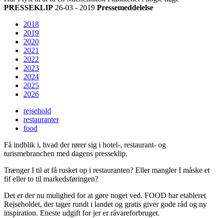
PRESSEKLIP
26-03 - 2019
Pressemeddelelse
2018
2019
2020
2021
2022
2023
2024
2025
2026
rejsehold
restauranter
food
Få indblik i, hvad der rører sig i hotel-, restaurant- og
turismebranchen med dagens presseklip.
Trænger I til at få rusket op i restauranten? Eller mangler I måske et
fif eller to til markedsføringen?
Det er der nu mulighed for at gøre noget ved. FOOD har etableret
Rejseholdet, der tager rundt i landet og gratis giver gode råd og ny
inspiration. Eneste udgift for jer er råvareforbruget.