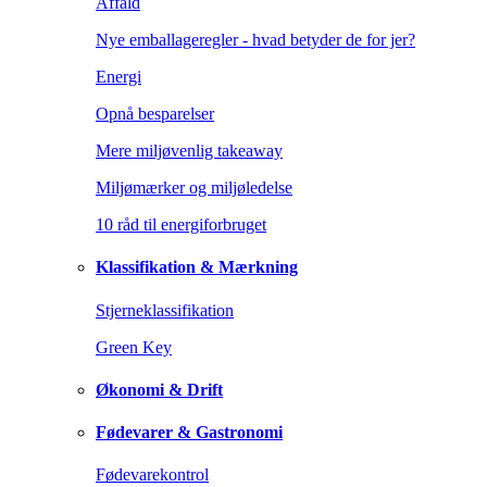
Affald
Nye emballageregler - hvad betyder de for jer?
Energi
Opnå besparelser
Mere miljøvenlig takeaway
Miljømærker og miljøledelse
10 råd til energiforbruget
Klassifikation & Mærkning
Stjerneklassifikation
Green Key
Økonomi & Drift
Fødevarer & Gastronomi
Fødevarekontrol