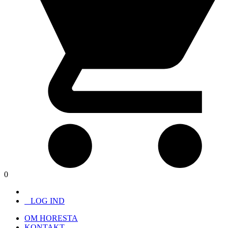
0
LOG IND
OM HORESTA
KONTAKT