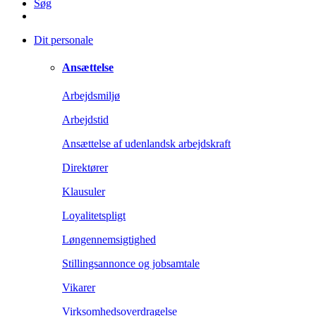
Søg
Dit personale
Ansættelse
Arbejdsmiljø
Arbejdstid
Ansættelse af udenlandsk arbejdskraft
Direktører
Klausuler
Loyalitetspligt
Løngennemsigtighed
Stillingsannonce og jobsamtale
Vikarer
Virksomhedsoverdragelse