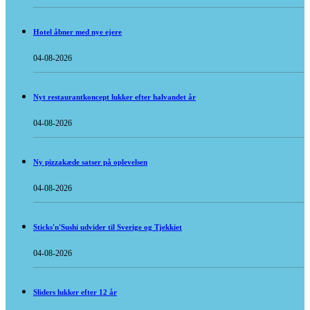
Hotel åbner med nye ejere
04-08-2026
Nyt restaurantkoncept lukker efter halvandet år
04-08-2026
Ny pizzakæde satser på oplevelsen
04-08-2026
Sticks'n'Sushi udvider til Sverige og Tjekkiet
04-08-2026
Sliders lukker efter 12 år