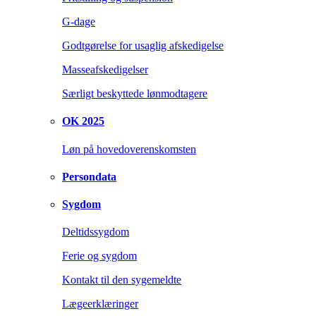
G-dage
Godtgørelse for usaglig afskedigelse
Masseafskedigelser
Særligt beskyttede lønmodtagere
OK 2025
Løn på hovedoverenskomsten
Persondata
Sygdom
Deltidssygdom
Ferie og sygdom
Kontakt til den sygemeldte
Lægeerklæringer