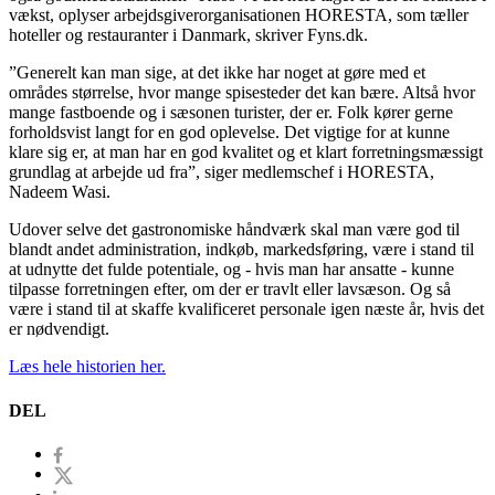
vækst, oplyser arbejdsgiverorganisationen HORESTA, som tæller
hoteller og restauranter i Danmark, skriver Fyns.dk.
”Generelt kan man sige, at det ikke har noget at gøre med et
områdes størrelse, hvor mange spisesteder det kan bære. Altså hvor
mange fastboende og i sæsonen turister, der er. Folk kører gerne
forholdsvist langt for en god oplevelse. Det vigtige for at kunne
klare sig er, at man har en god kvalitet og et klart forretningsmæssigt
grundlag at arbejde ud fra”, siger medlemschef i HORESTA,
Nadeem Wasi.
Udover selve det gastronomiske håndværk skal man være god til
blandt andet administration, indkøb, markedsføring, være i stand til
at udnytte det fulde potentiale, og - hvis man har ansatte - kunne
tilpasse forretningen efter, om der er travlt eller lavsæson. Og så
være i stand til at skaffe kvalificeret personale igen næste år, hvis det
er nødvendigt.
Læs hele historien her.
DEL