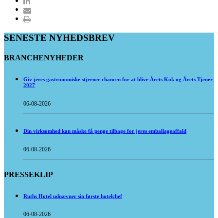
SENESTE NYHEDSBREV
BRANCHENYHEDER
Giv jeres gastronomiske stjerner chancen for at blive Årets Kok og Årets Tjener
2027
06-08-2026
Din virksomhed kan måske få penge tilbage for jeres emballageaffald
06-08-2026
PRESSEKLIP
Ruths Hotel udnævner sin første hotelchef
06-08-2026