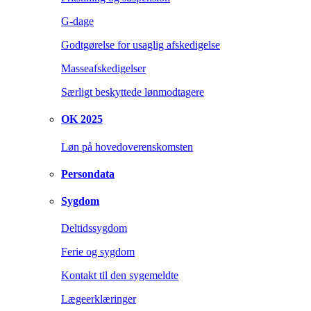
G-dage
Godtgørelse for usaglig afskedigelse
Masseafskedigelser
Særligt beskyttede lønmodtagere
OK 2025
Løn på hovedoverenskomsten
Persondata
Sygdom
Deltidssygdom
Ferie og sygdom
Kontakt til den sygemeldte
Lægeerklæringer