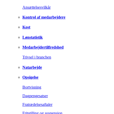
Ansættelsesvilkår
Kontrol af medarbejdere
Kost
Lønstatistik
Medarbejdertilfredshed
Trivsel i branchen
Natarbejde
Opsigelse
Bortvisning
Dagpengesatser
Fratrædelsesaftaler
Fritstilling og suspension