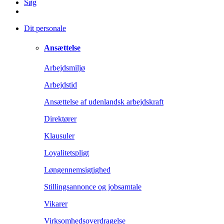
Søg
Dit personale
Ansættelse
Arbejdsmiljø
Arbejdstid
Ansættelse af udenlandsk arbejdskraft
Direktører
Klausuler
Loyalitetspligt
Løngennemsigtighed
Stillingsannonce og jobsamtale
Vikarer
Virksomhedsoverdragelse