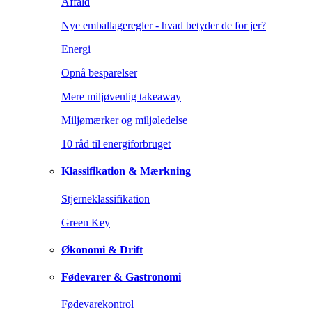
Affald
Nye emballageregler - hvad betyder de for jer?
Energi
Opnå besparelser
Mere miljøvenlig takeaway
Miljømærker og miljøledelse
10 råd til energiforbruget
Klassifikation & Mærkning
Stjerneklassifikation
Green Key
Økonomi & Drift
Fødevarer & Gastronomi
Fødevarekontrol