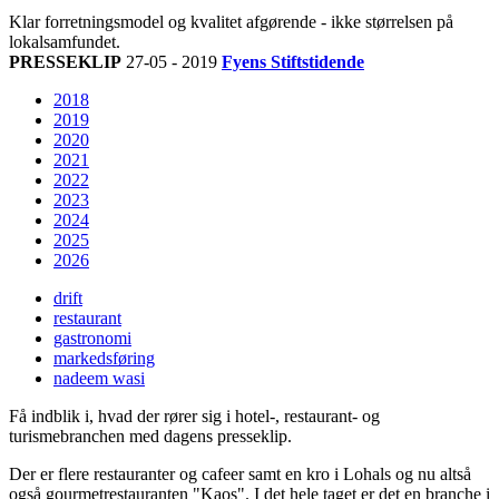
Klar forretningsmodel og kvalitet afgørende - ikke størrelsen på
lokalsamfundet.
PRESSEKLIP
27-05 - 2019
Fyens Stiftstidende
2018
2019
2020
2021
2022
2023
2024
2025
2026
drift
restaurant
gastronomi
markedsføring
nadeem wasi
Få indblik i, hvad der rører sig i hotel-, restaurant- og
turismebranchen med dagens presseklip.
Der er flere restauranter og cafeer samt en kro i Lohals og nu altså
også gourmetrestauranten "Kaos". I det hele taget er det en branche i