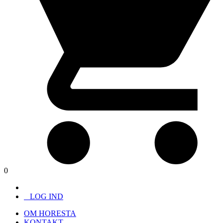
0
LOG IND
OM HORESTA
KONTAKT