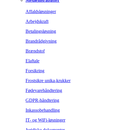
Medlemsrabatter
Affaldsløsninger
Arbejdskraft
Betalingsløsning
Brandrådgivning
Brændstof
Elaftale
Forsikring
Frostsikre unika-krukker
Fødevarehåndtering
GDPR-håndtering
Inkassobehandling
IT- og WiFi-løsninger
Juridiske dokumenter