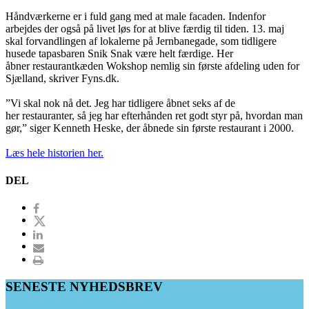
Håndværkerne er i fuld gang med at male facaden. Indenfor
arbejdes der også på livet løs for at blive færdig til tiden. 13. maj
skal forvandlingen af lokalerne på Jernbanegade, som tidligere
husede tapasbaren Snik Snak være helt færdige. Her
åbner restaurantkæden Wokshop nemlig sin første afdeling uden for
Sjælland, skriver Fyns.dk.
”Vi skal nok nå det. Jeg har tidligere åbnet seks af de
her restauranter, så jeg har efterhånden ret godt styr på, hvordan man
gør,” siger Kenneth Heske, der åbnede sin første restaurant i 2000.
Læs hele historien her.
DEL
SENESTE NYHEDSBREV