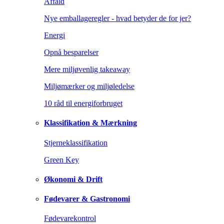
Affald
Nye emballageregler - hvad betyder de for jer?
Energi
Opnå besparelser
Mere miljøvenlig takeaway
Miljømærker og miljøledelse
10 råd til energiforbruget
Klassifikation & Mærkning
Stjerneklassifikation
Green Key
Økonomi & Drift
Fødevarer & Gastronomi
Fødevarekontrol