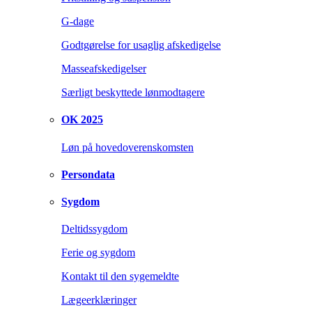
G-dage
Godtgørelse for usaglig afskedigelse
Masseafskedigelser
Særligt beskyttede lønmodtagere
OK 2025
Løn på hovedoverenskomsten
Persondata
Sygdom
Deltidssygdom
Ferie og sygdom
Kontakt til den sygemeldte
Lægeerklæringer