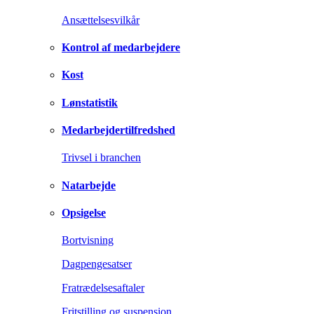
Ansættelsesvilkår
Kontrol af medarbejdere
Kost
Lønstatistik
Medarbejdertilfredshed
Trivsel i branchen
Natarbejde
Opsigelse
Bortvisning
Dagpengesatser
Fratrædelsesaftaler
Fritstilling og suspension