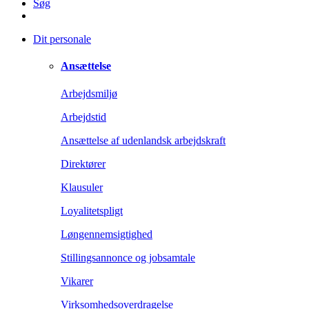
Søg
Dit personale
Ansættelse
Arbejdsmiljø
Arbejdstid
Ansættelse af udenlandsk arbejdskraft
Direktører
Klausuler
Loyalitetspligt
Løngennemsigtighed
Stillingsannonce og jobsamtale
Vikarer
Virksomhedsoverdragelse