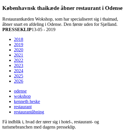
Københavnsk thaikæde åbner restaurant i Odense
Restaurantkæden Wokshop, som har specialiseret sig i thaimad,
åbner snart en afdeling i Odense. Den første uden for Sjælland.
PRESSEKLIP
13-05 - 2019
2018
2019
2020
2021
2022
2023
2024
2025
2026
odense
wokshop
kenneth heske
restaurant
restaurantåbning
Få indblik i, hvad der rører sig i hotel-, restaurant- og
turismebranchen med dagens presseklip.