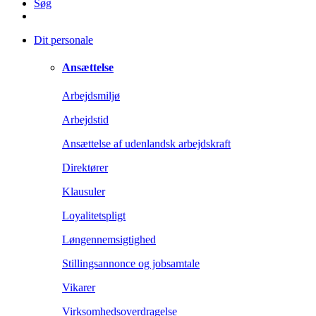
Søg
Dit personale
Ansættelse
Arbejdsmiljø
Arbejdstid
Ansættelse af udenlandsk arbejdskraft
Direktører
Klausuler
Loyalitetspligt
Løngennemsigtighed
Stillingsannonce og jobsamtale
Vikarer
Virksomhedsoverdragelse