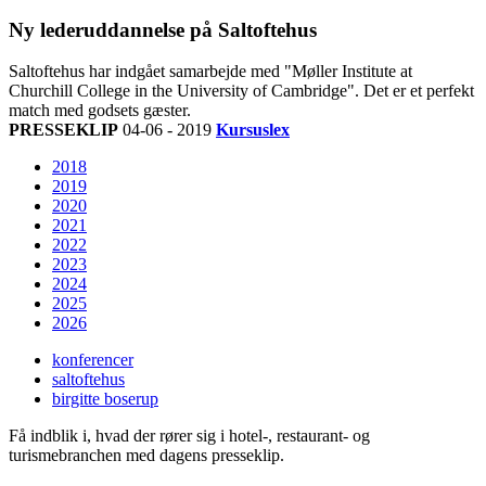
Ny lederuddannelse på Saltoftehus
Saltoftehus har indgået samarbejde med "Møller Institute at
Churchill College in the University of Cambridge". Det er et perfekt
match med godsets gæster.
PRESSEKLIP
04-06 - 2019
Kursuslex
2018
2019
2020
2021
2022
2023
2024
2025
2026
konferencer
saltoftehus
birgitte boserup
Få indblik i, hvad der rører sig i hotel-, restaurant- og
turismebranchen med dagens presseklip.