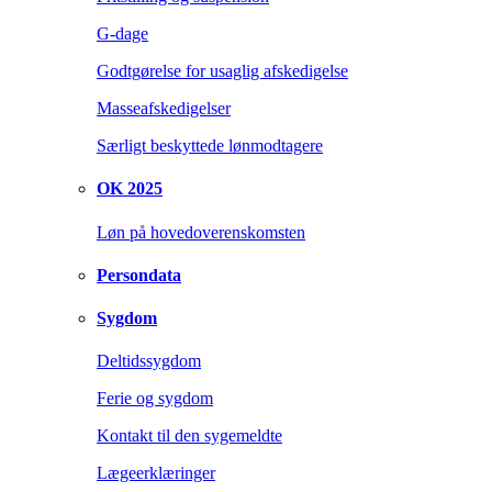
G-dage
Godtgørelse for usaglig afskedigelse
Masseafskedigelser
Særligt beskyttede lønmodtagere
OK 2025
Løn på hovedoverenskomsten
Persondata
Sygdom
Deltidssygdom
Ferie og sygdom
Kontakt til den sygemeldte
Lægeerklæringer