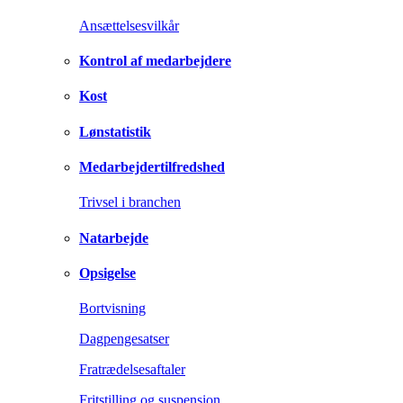
Ansættelsesvilkår
Kontrol af medarbejdere
Kost
Lønstatistik
Medarbejdertilfredshed
Trivsel i branchen
Natarbejde
Opsigelse
Bortvisning
Dagpengesatser
Fratrædelsesaftaler
Fritstilling og suspension