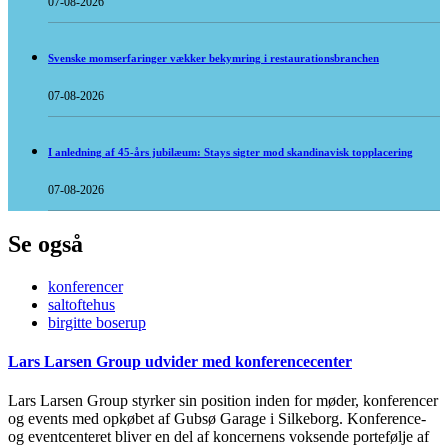
07-08-2026
Svenske momserfaringer vækker bekymring i restaurationsbranchen
07-08-2026
I anledning af 45-års jubilæum: Stays sigter mod skandinavisk topplacering
07-08-2026
Se også
konferencer
saltoftehus
birgitte boserup
Lars Larsen Group udvider med konferencecenter
Lars Larsen Group styrker sin position inden for møder, konferencer
og events med opkøbet af Gubsø Garage i Silkeborg. Konference-
og eventcenteret bliver en del af koncernens voksende portefølje af