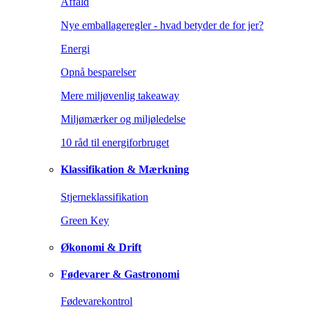
Affald
Nye emballageregler - hvad betyder de for jer?
Energi
Opnå besparelser
Mere miljøvenlig takeaway
Miljømærker og miljøledelse
10 råd til energiforbruget
Klassifikation & Mærkning
Stjerneklassifikation
Green Key
Økonomi & Drift
Fødevarer & Gastronomi
Fødevarekontrol