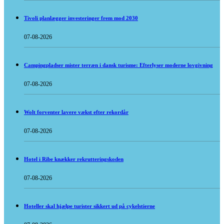
Tivoli planlægger investeringer frem mod 2030
07-08-2026
Campingpladser mister terræn i dansk turisme: Efterlyser moderne lovgivning
07-08-2026
Wolt forventer lavere vækst efter rekordår
07-08-2026
Hotel i Ribe knækker rekrutteringskoden
07-08-2026
Hoteller skal hjælpe turister sikkert ud på cykelstierne