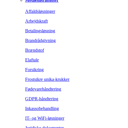
Medlemsrabatter
Affaldsløsninger
Arbejdskraft
Betalingsløsning
Brandrådgivning
Brændstof
Elaftale
Forsikring
Frostsikre unika-krukker
Fødevarehåndtering
GDPR-håndtering
Inkassobehandling
IT- og WiFi-løsninger
Juridiske dokumenter