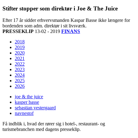
Stifter stopper som direktør i Joe & The Juice
Efter 17 år sidder erhvervsmanden Kaspar Basse ikke længere for
bordenden som adm. direktør i sit livsværk.
PRESSEKLIP
13-02 - 2019
FINANS
2018
2019
2020
2021
2022
2023
2024
2025
2026
joe & the juice
kasper basse
sebastian vestergaard
navnestof
Få indblik i, hvad der rører sig i hotel-, restaurant- og
turismebranchen med dagens presseklip.