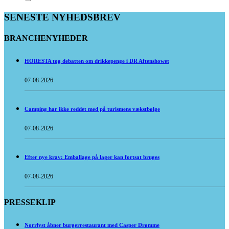
SENESTE NYHEDSBREV
BRANCHENYHEDER
HORESTA tog debatten om drikkepenge i DR Aftenshowet
07-08-2026
Camping har ikke reddet med på turismens vækstbølge
07-08-2026
Efter nye krav: Emballage på lager kan fortsat bruges
07-08-2026
PRESSEKLIP
Norrlyst åbner burgerrestaurant med Casper Drømme