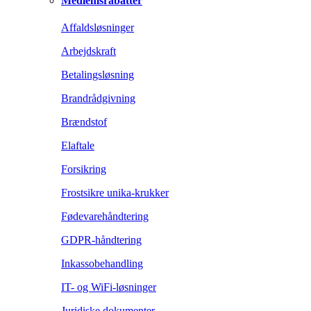
Medlemsrabatter
Affaldsløsninger
Arbejdskraft
Betalingsløsning
Brandrådgivning
Brændstof
Elaftale
Forsikring
Frostsikre unika-krukker
Fødevarehåndtering
GDPR-håndtering
Inkassobehandling
IT- og WiFi-løsninger
Juridiske dokumenter