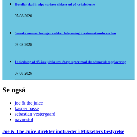
Hoteller skal hjælpe turister sikkert ud på cykelstierne
07-08-2026
Svenske momserfaringer vækker bekymring i restaurationsbranchen
07-08-2026
I anledning af 45-års jubilæum: Stays sigter mod skandinavisk topplacering
07-08-2026
Se også
joe & the juice
kasper basse
sebastian vestergaard
navnestof
Joe & The Juice-direktør indtræder i Mikkellers bestyrelse