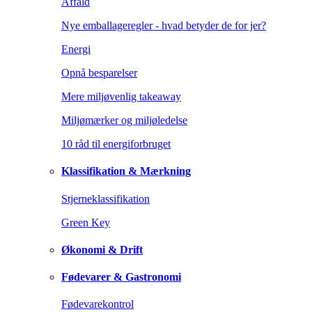
Affald
Nye emballageregler - hvad betyder de for jer?
Energi
Opnå besparelser
Mere miljøvenlig takeaway
Miljømærker og miljøledelse
10 råd til energiforbruget
Klassifikation & Mærkning
Stjerneklassifikation
Green Key
Økonomi & Drift
Fødevarer & Gastronomi
Fødevarekontrol