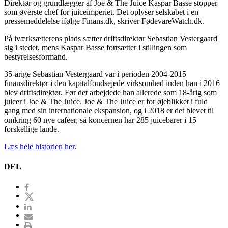
Direktør og grundlægger af Joe & The Juice Kaspar Basse stopper
som øverste chef for juiceimperiet. Det oplyser selskabet i en
pressemeddelelse ifølge Finans.dk, skriver FødevareWatch.dk.
På iværksætterens plads sætter driftsdirektør Sebastian Vestergaard
sig i stedet, mens Kaspar Basse fortsætter i stillingen som
bestyrelsesformand.
35-årige Sebastian Vestergaard var i perioden 2004-2015
finansdirektør i den kapitalfondsejede virksomhed inden han i 2016
blev driftsdirektør. Før det arbejdede han allerede som 18-årig som
juicer i Joe & The Juice. Joe & The Juice er for øjeblikket i fuld
gang med sin internationale ekspansion, og i 2018 er det blevet til
omkring 60 nye cafeer, så koncernen har 285 juicebarer i 15
forskellige lande.
Læs hele historien her.
DEL