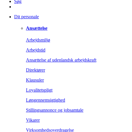
Søg
Dit personale
Ansættelse
Arbejdsmiljø
Arbejdstid
Ansættelse af udenlandsk arbejdskraft
Direktører
Klausuler
Loyalitetspligt
Løngennemsigtighed
Stillingsannonce og jobsamtale
Vikarer
Virksomhedsoverdragelse