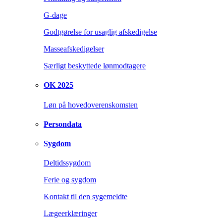
G-dage
Godtgørelse for usaglig afskedigelse
Masseafskedigelser
Særligt beskyttede lønmodtagere
OK 2025
Løn på hovedoverenskomsten
Persondata
Sygdom
Deltidssygdom
Ferie og sygdom
Kontakt til den sygemeldte
Lægeerklæringer