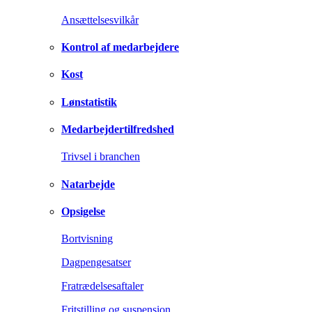
Ansættelsesvilkår
Kontrol af medarbejdere
Kost
Lønstatistik
Medarbejdertilfredshed
Trivsel i branchen
Natarbejde
Opsigelse
Bortvisning
Dagpengesatser
Fratrædelsesaftaler
Fritstilling og suspension