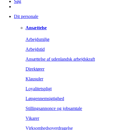
Søg
Dit personale
Ansættelse
Arbejdsmiljø
Arbejdstid
Ansættelse af udenlandsk arbejdskraft
Direktører
Klausuler
Loyalitetspligt
Løngennemsigtighed
Stillingsannonce og jobsamtale
Vikarer
Virksomhedsoverdragelse