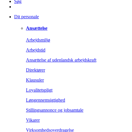
Søg
Dit personale
Ansættelse
Arbejdsmiljø
Arbejdstid
Ansættelse af udenlandsk arbejdskraft
Direktører
Klausuler
Loyalitetspligt
Løngennemsigtighed
Stillingsannonce og jobsamtale
Vikarer
Virksomhedsoverdragelse