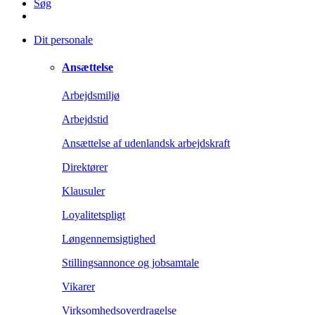
Søg
Dit personale
Ansættelse
Arbejdsmiljø
Arbejdstid
Ansættelse af udenlandsk arbejdskraft
Direktører
Klausuler
Loyalitetspligt
Løngennemsigtighed
Stillingsannonce og jobsamtale
Vikarer
Virksomhedsoverdragelse