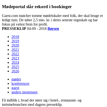
Mødeportal slår rekord i bookinger
Gaest.com matcher tomme mødelokaler med folk, der skal bruge et
ledigt rum. De taber 2,5 mio. kr. i deres seneste regnskab og har
fokus på vækst frem for profit.
PRESSEKLIP
04-09 - 2018
Børsen
2018
2019
2020
2021
2022
2023
2024
2025
2026
møder
konferencer
gaest
anders mogensen
Få indblik i, hvad der rører sig i hotel-, restaurant- og
turismebranchen med dagens presseklip.