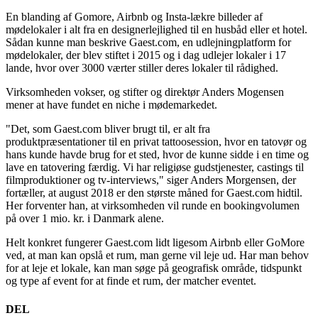
En blanding af Gomore, Airbnb og Insta-lækre billeder af
mødelokaler i alt fra en designerlejlighed til en husbåd eller et hotel.
Sådan kunne man beskrive Gaest.com, en udlejningplatform for
mødelokaler, der blev stiftet i 2015 og i dag udlejer lokaler i 17
lande, hvor over 3000 værter stiller deres lokaler til rådighed.
Virksomheden vokser, og stifter og direktør Anders Mogensen
mener at have fundet en niche i mødemarkedet.
"Det, som Gaest.com bliver brugt til, er alt fra
produktpræsentationer til en privat tattoosession, hvor en tatovør og
hans kunde havde brug for et sted, hvor de kunne sidde i en time og
lave en tatovering færdig. Vi har religiøse gudstjenester, castings til
filmproduktioner og tv-interviews," siger Anders Morgensen, der
fortæller, at august 2018 er den største måned for Gaest.com hidtil.
Her forventer han, at virksomheden vil runde en bookingvolumen
på over 1 mio. kr. i Danmark alene.
Helt konkret fungerer Gaest.com lidt ligesom Airbnb eller GoMore
ved, at man kan opslå et rum, man gerne vil leje ud. Har man behov
for at leje et lokale, kan man søge på geografisk område, tidspunkt
og type af event for at finde et rum, der matcher eventet.
DEL