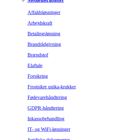
Medlemsrabatter
Affaldsløsninger
Arbejdskraft
Betalingsløsning
Brandrådgivning
Brændstof
Elaftale
Forsikring
Frostsikre unika-krukker
Fødevarehåndtering
GDPR-håndtering
Inkassobehandling
IT- og WiFi-løsninger
Juridiske dokumenter