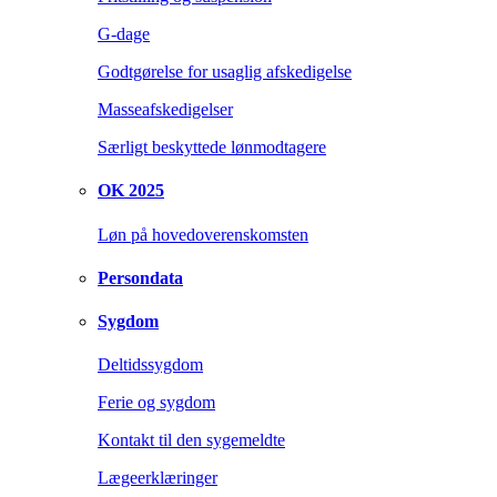
G-dage
Godtgørelse for usaglig afskedigelse
Masseafskedigelser
Særligt beskyttede lønmodtagere
OK 2025
Løn på hovedoverenskomsten
Persondata
Sygdom
Deltidssygdom
Ferie og sygdom
Kontakt til den sygemeldte
Lægeerklæringer