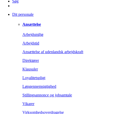
Søg
Dit personale
Ansættelse
Arbejdsmiljø
Arbejdstid
Ansættelse af udenlandsk arbejdskraft
Direktører
Klausuler
Loyalitetspligt
Løngennemsigtighed
Stillingsannonce og jobsamtale
Vikarer
Virksomhedsoverdragelse