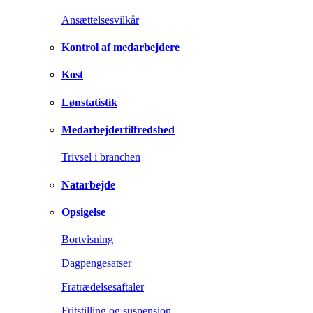
Ansættelsesvilkår
Kontrol af medarbejdere
Kost
Lønstatistik
Medarbejdertilfredshed
Trivsel i branchen
Natarbejde
Opsigelse
Bortvisning
Dagpengesatser
Fratrædelsesaftaler
Fritstilling og suspension