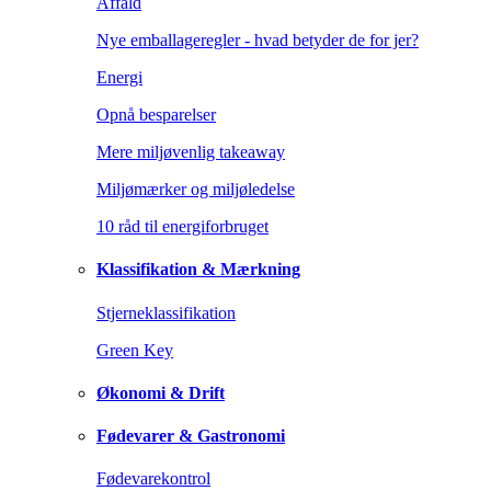
Affald
Nye emballageregler - hvad betyder de for jer?
Energi
Opnå besparelser
Mere miljøvenlig takeaway
Miljømærker og miljøledelse
10 råd til energiforbruget
Klassifikation & Mærkning
Stjerneklassifikation
Green Key
Økonomi & Drift
Fødevarer & Gastronomi
Fødevarekontrol