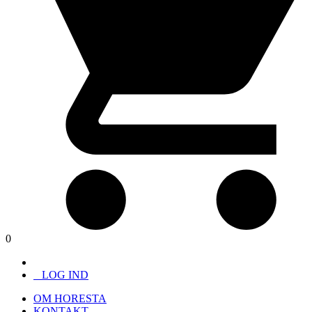
0
LOG IND
OM HORESTA
KONTAKT