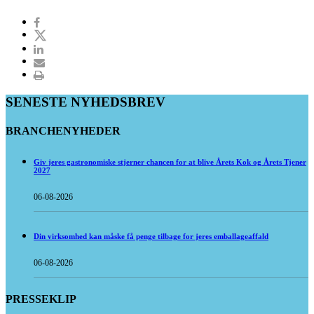
SENESTE NYHEDSBREV
BRANCHENYHEDER
Giv jeres gastronomiske stjerner chancen for at blive Årets Kok og Årets Tjener
2027
06-08-2026
Din virksomhed kan måske få penge tilbage for jeres emballageaffald
06-08-2026
PRESSEKLIP