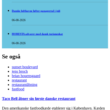
Danske lufthavne løfter passagertal i juli
06-08-2026
HORESTA advarer mod dansk turismeskat
06-08-2026
Se også
sunset boulevard
jens broch
brian houensgaard
restaurant
restaurantåbning
fastfood
Taco Bell åbner sin første danske restaurant
Den amerikanske fastfoodkæde etablerer sig i København. Kæden