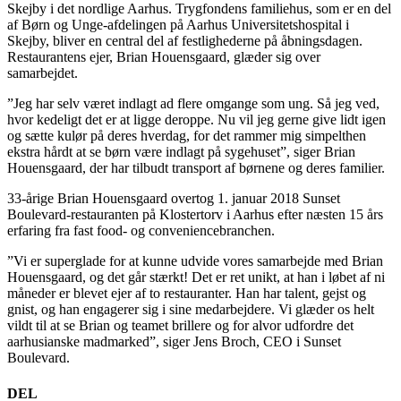
Skejby i det nordlige Aarhus. Trygfondens familiehus, som er en del
af Børn og Unge-afdelingen på Aarhus Universitetshospital i
Skejby, bliver en central del af festlighederne på åbningsdagen.
Restaurantens ejer, Brian Houensgaard, glæder sig over
samarbejdet.
”Jeg har selv været indlagt ad flere omgange som ung. Så jeg ved,
hvor kedeligt det er at ligge deroppe. Nu vil jeg gerne give lidt igen
og sætte kulør på deres hverdag, for det rammer mig simpelthen
ekstra hårdt at se børn være indlagt på sygehuset”, siger Brian
Houensgaard, der har tilbudt transport af børnene og deres familier.
33-årige Brian Houensgaard overtog 1. januar 2018 Sunset
Boulevard-restauranten på Klostertorv i Aarhus efter næsten 15 års
erfaring fra fast food- og conveniencebranchen.
”Vi er superglade for at kunne udvide vores samarbejde med Brian
Houensgaard, og det går stærkt! Det er ret unikt, at han i løbet af ni
måneder er blevet ejer af to restauranter. Han har talent, gejst og
gnist, og han engagerer sig i sine medarbejdere. Vi glæder os helt
vildt til at se Brian og teamet brillere og for alvor udfordre det
aarhusianske madmarked”, siger Jens Broch, CEO i Sunset
Boulevard.
DEL