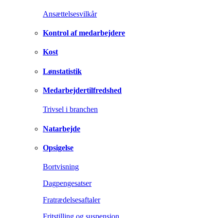
Ansættelsesvilkår
Kontrol af medarbejdere
Kost
Lønstatistik
Medarbejdertilfredshed
Trivsel i branchen
Natarbejde
Opsigelse
Bortvisning
Dagpengesatser
Fratrædelsesaftaler
Fritstilling og suspension