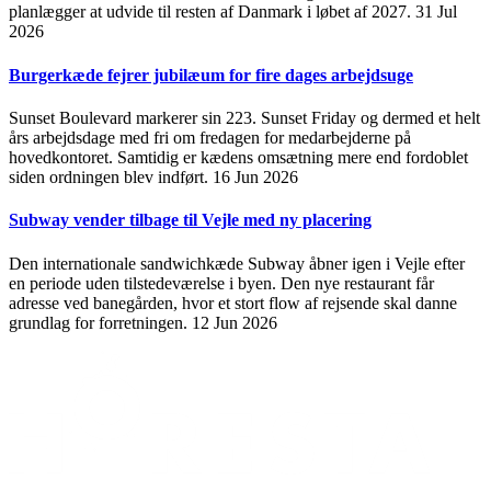
planlægger at udvide til resten af Danmark i løbet af 2027.
31 Jul
2026
Burgerkæde fejrer jubilæum for fire dages arbejdsuge
Sunset Boulevard markerer sin 223. Sunset Friday og dermed et helt
års arbejdsdage med fri om fredagen for medarbejderne på
hovedkontoret. Samtidig er kædens omsætning mere end fordoblet
siden ordningen blev indført.
16 Jun 2026
Subway vender tilbage til Vejle med ny placering
Den internationale sandwichkæde Subway åbner igen i Vejle efter
en periode uden tilstedeværelse i byen. Den nye restaurant får
adresse ved banegården, hvor et stort flow af rejsende skal danne
grundlag for forretningen.
12 Jun 2026