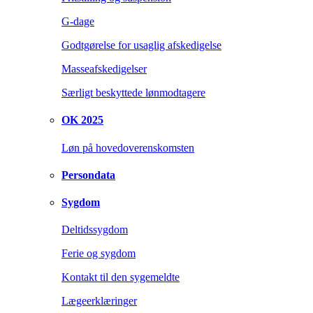
G-dage
Godtgørelse for usaglig afskedigelse
Masseafskedigelser
Særligt beskyttede lønmodtagere
OK 2025
Løn på hovedoverenskomsten
Persondata
Sygdom
Deltidssygdom
Ferie og sygdom
Kontakt til den sygemeldte
Lægeerklæringer