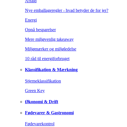
Affald
Nye emballageregler - hvad betyder de for jer?
Energi
Opnå besparelser
Mere miljøvenlig takeaway
Miljømærker og miljøledelse
10 råd til energiforbruget
Klassifikation & Mærkning
Stjerneklassifikation
Green Key
Økonomi & Drift
Fødevarer & Gastronomi
Fødevarekontrol