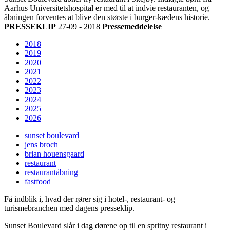
Aarhus Universitetshospital er med til at indvie restauranten, og
åbningen forventes at blive den største i burger-kædens historie.
PRESSEKLIP
27-09 - 2018
Pressemeddelelse
2018
2019
2020
2021
2022
2023
2024
2025
2026
sunset boulevard
jens broch
brian houensgaard
restaurant
restaurantåbning
fastfood
Få indblik i, hvad der rører sig i hotel-, restaurant- og
turismebranchen med dagens presseklip.
Sunset Boulevard slår i dag dørene op til en spritny restaurant i