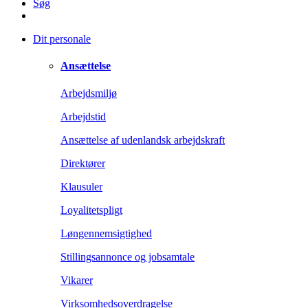
Søg
Dit personale
Ansættelse
Arbejdsmiljø
Arbejdstid
Ansættelse af udenlandsk arbejdskraft
Direktører
Klausuler
Loyalitetspligt
Løngennemsigtighed
Stillingsannonce og jobsamtale
Vikarer
Virksomhedsoverdragelse