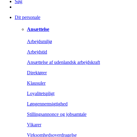
Søg
Dit personale
Ansættelse
Arbejdsmiljø
Arbejdstid
Ansættelse af udenlandsk arbejdskraft
Direktører
Klausuler
Loyalitetspligt
Løngennemsigtighed
Stillingsannonce og jobsamtale
Vikarer
Virksomhedsoverdragelse