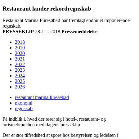
Restaurant lander rekordregnskab
Restaurant Marina Furesøbad har fremlagt endnu et imponerende
regnskab.
PRESSEKLIP
28-11 - 2018
Pressemeddelelse
2018
2019
2020
2021
2022
2023
2024
2025
2026
restaurant marina furesøbad
økonomi
regnskab
Få indblik i, hvad der rører sig i hotel-, restaurant- og
turismebranchen med dagens presseklip.
Der er stor tilfredshed at spore hos bestyrelsen og ledelsen i