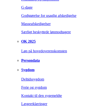
G-dage
Godtgørelse for usaglig afskedigelse
Masseafskedigelser
Særligt beskyttede lønmodtagere
OK 2025
Løn på hovedoverenskomsten
Persondata
Sygdom
Deltidssygdom
Ferie og sygdom
Kontakt til den sygemeldte
Lægeerklæringer