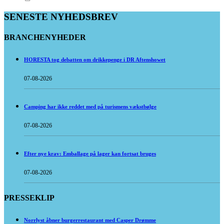
SENESTE NYHEDSBREV
BRANCHENYHEDER
HORESTA tog debatten om drikkepenge i DR Aftenshowet
07-08-2026
Camping har ikke reddet med på turismens vækstbølge
07-08-2026
Efter nye krav: Emballage på lager kan fortsat bruges
07-08-2026
PRESSEKLIP
Norrlyst åbner burgerrestaurant med Casper Drømme