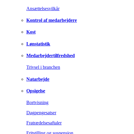
Ansættelsesvilkår
Kontrol af medarbejdere
Kost
Lønstatistik
Medarbejdertilfredshed
Trivsel i branchen
Natarbejde
Opsigelse
Bortvisning
Dagpengesatser
Fratrædelsesaftaler
Fritstilling og suspension