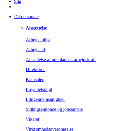
Søg
Dit personale
Ansættelse
Arbejdsmiljø
Arbejdstid
Ansættelse af udenlandsk arbejdskraft
Direktører
Klausuler
Loyalitetspligt
Løngennemsigtighed
Stillingsannonce og jobsamtale
Vikarer
Virksomhedsoverdragelse