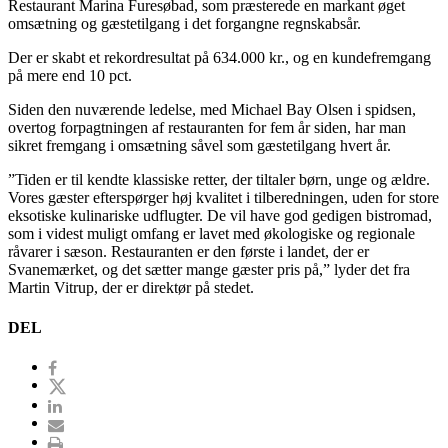
Restaurant Marina Furesøbad, som præsterede en markant øget
omsætning og gæstetilgang i det forgangne regnskabsår.
Der er skabt et rekordresultat på 634.000 kr., og en kundefremgang
på mere end 10 pct.
Siden den nuværende ledelse, med Michael Bay Olsen i spidsen,
overtog forpagtningen af restauranten for fem år siden, har man
sikret fremgang i omsætning såvel som gæstetilgang hvert år.
”Tiden er til kendte klassiske retter, der tiltaler børn, unge og ældre.
Vores gæster efterspørger høj kvalitet i tilberedningen, uden for store
eksotiske kulinariske udflugter. De vil have god gedigen bistromad,
som i videst muligt omfang er lavet med økologiske og regionale
råvarer i sæson. Restauranten er den første i landet, der er
Svanemærket, og det sætter mange gæster pris på,” lyder det fra
Martin Vitrup, der er direktør på stedet.
DEL