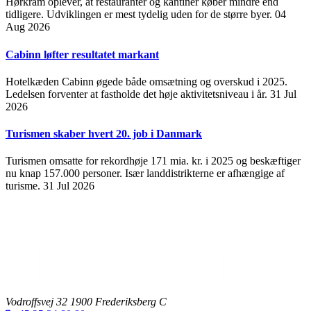
Hørkram oplever, at restauranter og kantiner køber mindre end
tidligere. Udviklingen er mest tydelig uden for de større byer.
04
Aug 2026
Cabinn løfter resultatet markant
Hotelkæden Cabinn øgede både omsætning og overskud i 2025.
Ledelsen forventer at fastholde det høje aktivitetsniveau i år.
31 Jul
2026
Turismen skaber hvert 20. job i Danmark
Turismen omsatte for rekordhøje 171 mia. kr. i 2025 og beskæftiger
nu knap 157.000 personer. Især landdistrikterne er afhængige af
turisme.
31 Jul 2026
Vodroffsvej 32 1900 Frederiksberg C