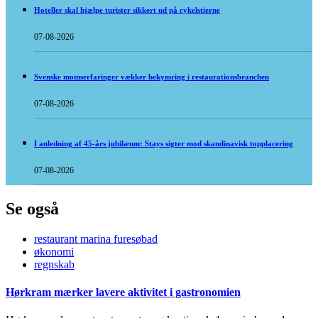
Hoteller skal hjælpe turister sikkert ud på cykelstierne
07-08-2026
Svenske momserfaringer vækker bekymring i restaurationsbranchen
07-08-2026
I anledning af 45-års jubilæum: Stays sigter mod skandinavisk topplacering
07-08-2026
Se også
restaurant marina furesøbad
økonomi
regnskab
Hørkram mærker lavere aktivitet i gastronomien