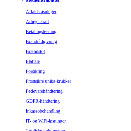
Medlemsrabatter
Affaldsløsninger
Arbejdskraft
Betalingsløsning
Brandrådgivning
Brændstof
Elaftale
Forsikring
Frostsikre unika-krukker
Fødevarehåndtering
GDPR-håndtering
Inkassobehandling
IT- og WiFi-løsninger
Juridiske dokumenter