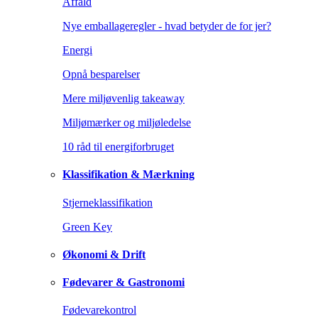
Affald
Nye emballageregler - hvad betyder de for jer?
Energi
Opnå besparelser
Mere miljøvenlig takeaway
Miljømærker og miljøledelse
10 råd til energiforbruget
Klassifikation & Mærkning
Stjerneklassifikation
Green Key
Økonomi & Drift
Fødevarer & Gastronomi
Fødevarekontrol