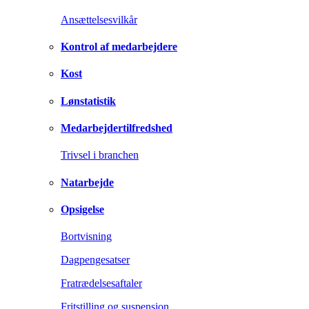
Ansættelsesvilkår
Kontrol af medarbejdere
Kost
Lønstatistik
Medarbejdertilfredshed
Trivsel i branchen
Natarbejde
Opsigelse
Bortvisning
Dagpengesatser
Fratrædelsesaftaler
Fritstilling og suspension