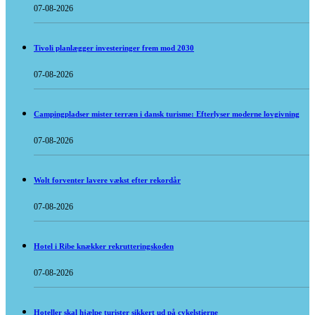
07-08-2026
Tivoli planlægger investeringer frem mod 2030
07-08-2026
Campingpladser mister terræn i dansk turisme: Efterlyser moderne lovgivning
07-08-2026
Wolt forventer lavere vækst efter rekordår
07-08-2026
Hotel i Ribe knækker rekrutteringskoden
07-08-2026
Hoteller skal hjælpe turister sikkert ud på cykelstierne