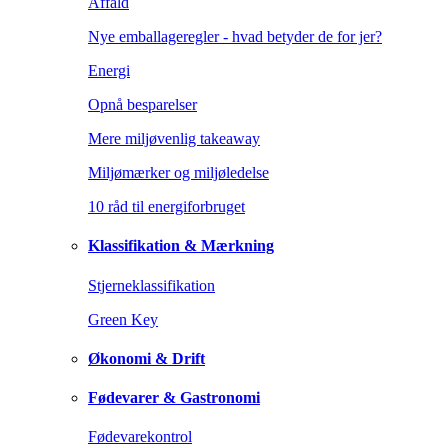
Affald
Nye emballageregler - hvad betyder de for jer?
Energi
Opnå besparelser
Mere miljøvenlig takeaway
Miljømærker og miljøledelse
10 råd til energiforbruget
Klassifikation & Mærkning
Stjerneklassifikation
Green Key
Økonomi & Drift
Fødevarer & Gastronomi
Fødevarekontrol