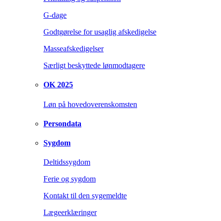
G-dage
Godtgørelse for usaglig afskedigelse
Masseafskedigelser
Særligt beskyttede lønmodtagere
OK 2025
Løn på hovedoverenskomsten
Persondata
Sygdom
Deltidssygdom
Ferie og sygdom
Kontakt til den sygemeldte
Lægeerklæringer