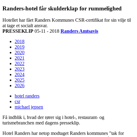
Randers-hotel får skulderklap for rummelighed
Hotellet har fået Randers Kommunes CSR-certifikat for sin vilje til
at tage et socialt ansvar.
PRESSEKLIP
05-11 - 2018
Randers Amtsavis
2018
2019
2020
2021
2022
2023
2024
2025
2026
hotel randers
csr
michael jepsen
Få indblik i, hvad der rører sig i hotel-, restaurant- og
turismebranchen med dagens presseklip.
Hotel Randers har netop modtaget Randers kommunes "tak for