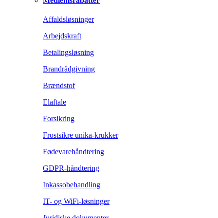
Medlemsrabatter
Affaldsløsninger
Arbejdskraft
Betalingsløsning
Brandrådgivning
Brændstof
Elaftale
Forsikring
Frostsikre unika-krukker
Fødevarehåndtering
GDPR-håndtering
Inkassobehandling
IT- og WiFi-løsninger
Juridiske dokumenter