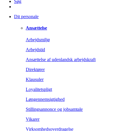
Søg
Dit personale
Ansættelse
Arbejdsmiljø
Arbejdstid
Ansættelse af udenlandsk arbejdskraft
Direktører
Klausuler
Loyalitetspligt
Løngennemsigtighed
Stillingsannonce og jobsamtale
Vikarer
Virksomhedsoverdragelse