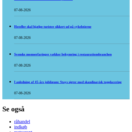
07-08-2026
Hoteller skal hjælpe turister sikkert ud på cykelstierne
07-08-2026
Svenske momserfaringer vækker bekymring i restaurationsbranchen
07-08-2026
I anledning af 45-års jubilæum: Stays sigter mod skandinavisk topplacering
07-08-2026
Se også
råhandel
indkøb