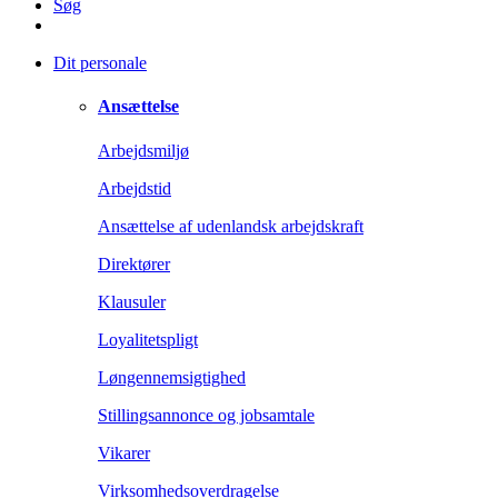
Søg
Dit personale
Ansættelse
Arbejdsmiljø
Arbejdstid
Ansættelse af udenlandsk arbejdskraft
Direktører
Klausuler
Loyalitetspligt
Løngennemsigtighed
Stillingsannonce og jobsamtale
Vikarer
Virksomhedsoverdragelse