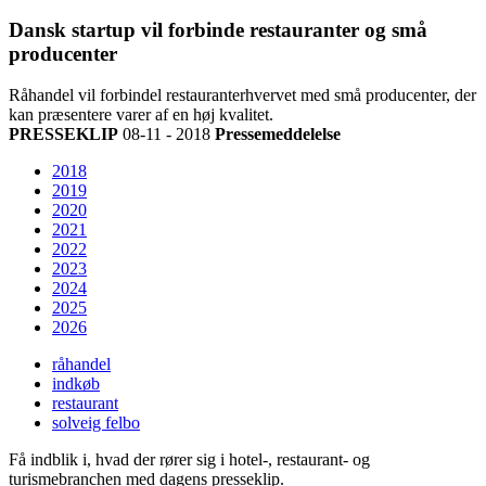
Dansk startup vil forbinde restauranter og små
producenter
Råhandel vil forbindel restauranterhvervet med små producenter, der
kan præsentere varer af en høj kvalitet.
PRESSEKLIP
08-11 - 2018
Pressemeddelelse
2018
2019
2020
2021
2022
2023
2024
2025
2026
råhandel
indkøb
restaurant
solveig felbo
Få indblik i, hvad der rører sig i hotel-, restaurant- og
turismebranchen med dagens presseklip.