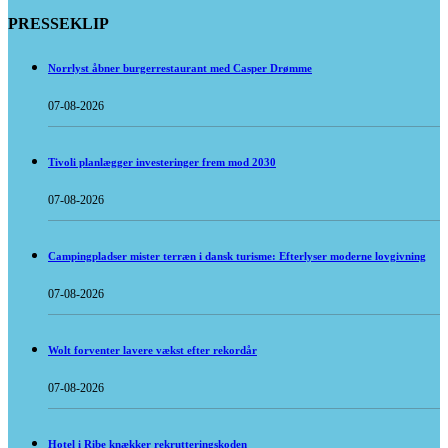
PRESSEKLIP
Norrlyst åbner burgerrestaurant med Casper Drømme
07-08-2026
Tivoli planlægger investeringer frem mod 2030
07-08-2026
Campingpladser mister terræn i dansk turisme: Efterlyser moderne lovgivning
07-08-2026
Wolt forventer lavere vækst efter rekordår
07-08-2026
Hotel i Ribe knækker rekrutteringskoden