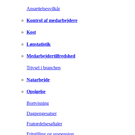
Ansættelsesvilkår
Kontrol af medarbejdere
Kost
Lønstatistik
Medarbejdertilfredshed
Trivsel i branchen
Natarbejde
Opsigelse
Bortvisning
Dagpengesatser
Fratrædelsesaftaler
Fritstilling og suspension