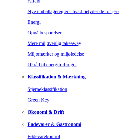
Affald
Nye emballageregler - hvad betyder de for jer?
Energi
Opnå besparelser
Mere miljøvenlig takeaway
Miljømærker og miljøledelse
10 råd til energiforbruget
Klassifikation & Mærkning
Stjerneklassifikation
Green Key
Økonomi & Drift
Fødevarer & Gastronomi
Fødevarekontrol