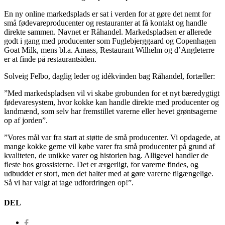
En ny online markedsplads er sat i verden for at gøre det nemt for
små fødevareproducenter og restauranter at få kontakt og handle
direkte sammen. Navnet er Råhandel. Markedspladsen er allerede
godt i gang med producenter som Fuglebjerggaard og Copenhagen
Goat Milk, mens bl.a. Amass, Restaurant Wilhelm og d’Angleterre
er at finde på restaurantsiden.
Solveig Felbo, daglig leder og idékvinden bag Råhandel, fortæller:
”Med markedspladsen vil vi skabe grobunden for et nyt bæredygtigt
fødevaresystem, hvor kokke kan handle direkte med producenter og
landmænd, som selv har fremstillet varerne eller hevet grøntsagerne
op af jorden”.
”Vores mål var fra start at støtte de små producenter. Vi opdagede, at
mange kokke gerne vil købe varer fra små producenter på grund af
kvaliteten, de unikke varer og historien bag. Alligevel handler de
fleste hos grossisterne. Det er ærgerligt, for varerne findes, og
udbuddet er stort, men det halter med at gøre varerne tilgængelige.
Så vi har valgt at tage udfordringen op!”.
DEL