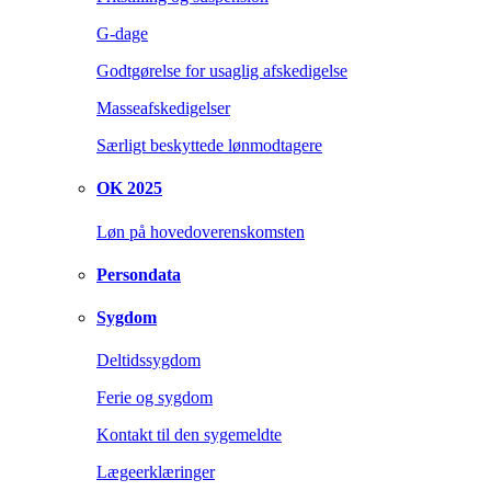
G-dage
Godtgørelse for usaglig afskedigelse
Masseafskedigelser
Særligt beskyttede lønmodtagere
OK 2025
Løn på hovedoverenskomsten
Persondata
Sygdom
Deltidssygdom
Ferie og sygdom
Kontakt til den sygemeldte
Lægeerklæringer