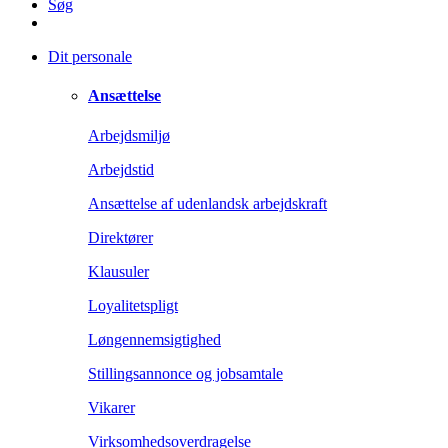
Søg
Dit personale
Ansættelse
Arbejdsmiljø
Arbejdstid
Ansættelse af udenlandsk arbejdskraft
Direktører
Klausuler
Loyalitetspligt
Løngennemsigtighed
Stillingsannonce og jobsamtale
Vikarer
Virksomhedsoverdragelse