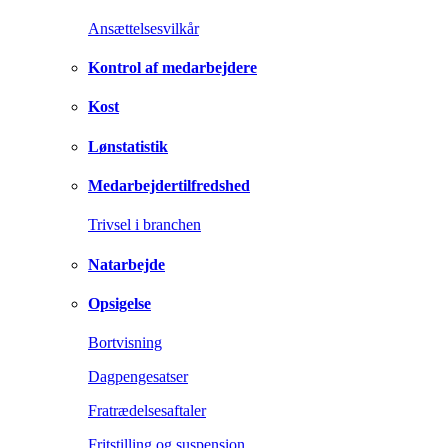
Ansættelsesvilkår
Kontrol af medarbejdere
Kost
Lønstatistik
Medarbejdertilfredshed
Trivsel i branchen
Natarbejde
Opsigelse
Bortvisning
Dagpengesatser
Fratrædelsesaftaler
Fritstilling og suspension