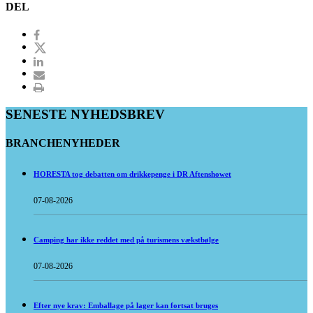
DEL
SENESTE NYHEDSBREV
BRANCHENYHEDER
HORESTA tog debatten om drikkepenge i DR Aftenshowet
07-08-2026
Camping har ikke reddet med på turismens vækstbølge
07-08-2026
Efter nye krav: Emballage på lager kan fortsat bruges