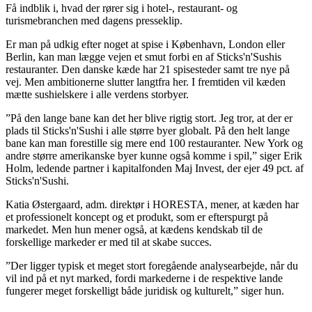
Få indblik i, hvad der rører sig i hotel-, restaurant- og
turismebranchen med dagens presseklip.
Er man på udkig efter noget at spise i København, London eller
Berlin, kan man lægge vejen et smut forbi en af Sticks'n'Sushis
restauranter. Den danske kæde har 21 spisesteder samt tre nye på
vej. Men ambitionerne slutter langtfra her. I fremtiden vil kæden
mætte sushielskere i alle verdens storbyer.
”På den lange bane kan det her blive rigtig stort. Jeg tror, at der er
plads til Sticks'n'Sushi i alle større byer globalt. På den helt lange
bane kan man forestille sig mere end 100 restauranter. New York og
andre større amerikanske byer kunne også komme i spil,” siger Erik
Holm, ledende partner i kapitalfonden Maj Invest, der ejer 49 pct. af
Sticks'n'Sushi.
Katia Østergaard, adm. direktør i HORESTA, mener, at kæden har
et professionelt koncept og et produkt, som er efterspurgt på
markedet. Men hun mener også, at kædens kendskab til de
forskellige markeder er med til at skabe succes.
”Der ligger typisk et meget stort foregående analysearbejde, når du
vil ind på et nyt marked, fordi markederne i de respektive lande
fungerer meget forskelligt både juridisk og kulturelt,” siger hun.