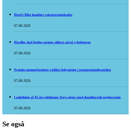
Hotel i Ribe knækker rekrutteringskoden
07-08-2026
Hoteller skal hjælpe turister sikkert ud på cykelstierne
07-08-2026
Svenske momserfaringer vækker bekymring i restaurationsbranchen
07-08-2026
I anledning af 45-års jubilæum: Stays sigter mod skandinavisk topplacering
07-08-2026
Se også