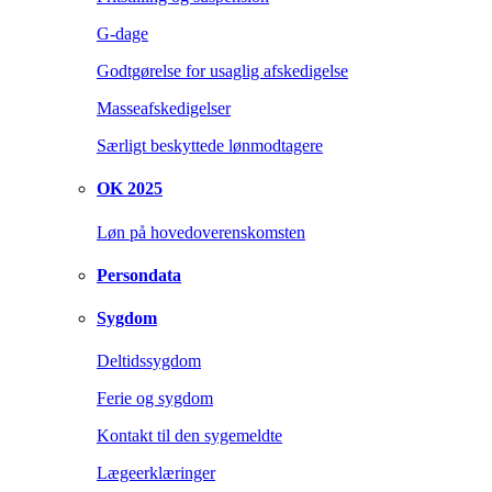
G-dage
Godtgørelse for usaglig afskedigelse
Masseafskedigelser
Særligt beskyttede lønmodtagere
OK 2025
Løn på hovedoverenskomsten
Persondata
Sygdom
Deltidssygdom
Ferie og sygdom
Kontakt til den sygemeldte
Lægeerklæringer