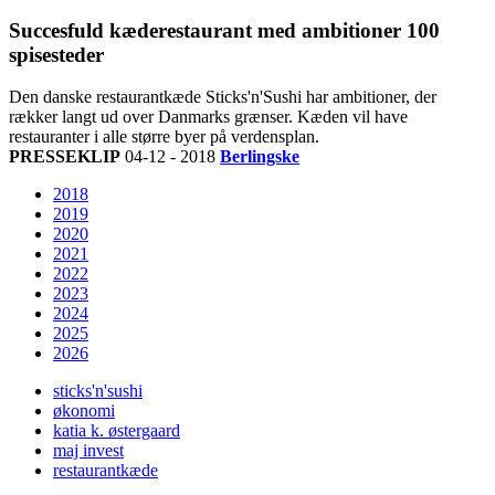
Succesfuld kæderestaurant med ambitioner 100
spisesteder
Den danske restaurantkæde Sticks'n'Sushi har ambitioner, der
rækker langt ud over Danmarks grænser. Kæden vil have
restauranter i alle større byer på verdensplan.
PRESSEKLIP
04-12 - 2018
Berlingske
2018
2019
2020
2021
2022
2023
2024
2025
2026
sticks'n'sushi
økonomi
katia k. østergaard
maj invest
restaurantkæde