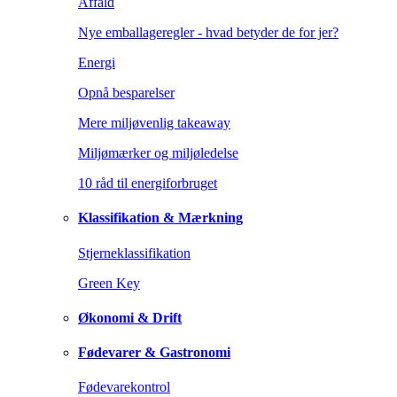
Affald
Nye emballageregler - hvad betyder de for jer?
Energi
Opnå besparelser
Mere miljøvenlig takeaway
Miljømærker og miljøledelse
10 råd til energiforbruget
Klassifikation & Mærkning
Stjerneklassifikation
Green Key
Økonomi & Drift
Fødevarer & Gastronomi
Fødevarekontrol