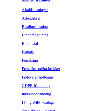
Medlemsrabatter
Affaldsløsninger
Arbejdskraft
Betalingsløsning
Brandrådgivning
Brændstof
Elaftale
Forsikring
Frostsikre unika-krukker
Fødevarehåndtering
GDPR-håndtering
Inkassobehandling
IT- og WiFi-løsninger
Juridiske dokumenter