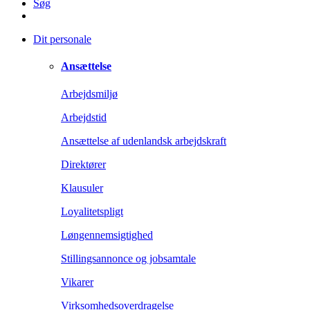
Søg
Dit personale
Ansættelse
Arbejdsmiljø
Arbejdstid
Ansættelse af udenlandsk arbejdskraft
Direktører
Klausuler
Loyalitetspligt
Løngennemsigtighed
Stillingsannonce og jobsamtale
Vikarer
Virksomhedsoverdragelse