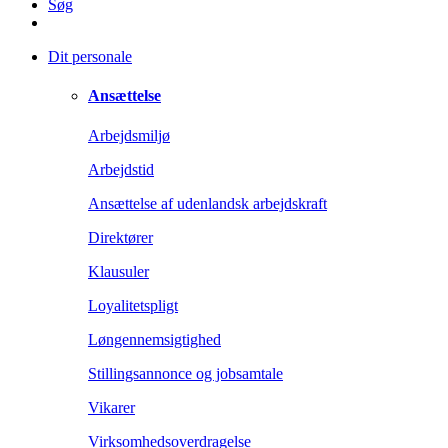
Søg
Dit personale
Ansættelse
Arbejdsmiljø
Arbejdstid
Ansættelse af udenlandsk arbejdskraft
Direktører
Klausuler
Loyalitetspligt
Løngennemsigtighed
Stillingsannonce og jobsamtale
Vikarer
Virksomhedsoverdragelse