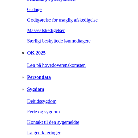
G-dage
Godtgørelse for usaglig afskedigelse
Masseafskedigelser
Særligt beskyttede lønmodtagere
OK 2025
Løn på hovedoverenskomsten
Persondata
Sygdom
Deltidssygdom
Ferie og sygdom
Kontakt til den sygemeldte
Lægeerklæringer