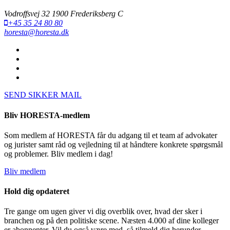
Vodroffsvej 32 1900 Frederiksberg C
+45 35 24 80 80
horesta@horesta.dk
SEND SIKKER MAIL
Bliv HORESTA-medlem
Som medlem af HORESTA får du adgang til et team af advokater
og jurister samt råd og vejledning til at håndtere konkrete spørgsmål
og problemer. Bliv medlem i dag!
Bliv medlem
Hold dig opdateret
Tre gange om ugen giver vi dig overblik over, hvad der sker i
branchen og på den politiske scene. Næsten 4.000 af dine kolleger
er abonnenter. Vil du også være med, så tilmeld dig herunder.