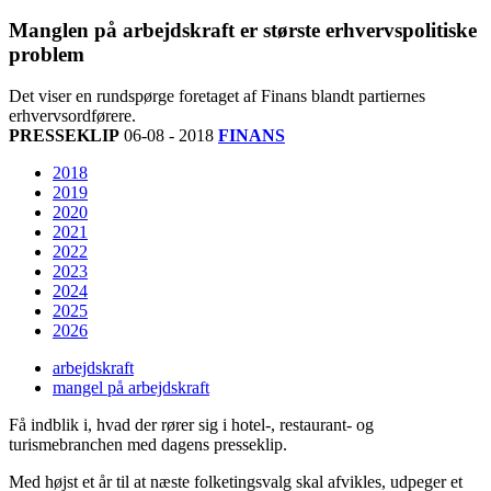
Manglen på arbejdskraft er største erhvervspolitiske
problem
Det viser en rundspørge foretaget af Finans blandt partiernes
erhvervsordførere.
PRESSEKLIP
06-08 - 2018
FINANS
2018
2019
2020
2021
2022
2023
2024
2025
2026
arbejdskraft
mangel på arbejdskraft
Få indblik i, hvad der rører sig i hotel-, restaurant- og
turismebranchen med dagens presseklip.
Med højst et år til at næste folketingsvalg skal afvikles, udpeger et