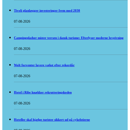
Tivoli planlægger investeringer frem mod 2030
07-08-2026
Campingpladser mister terræn i dansk turisme: Efterlyser moderne lovgivning
07-08-2026
Wolt forventer lavere vækst efter rekordår
07-08-2026
Hotel i Ribe knækker rekrutteringskoden
07-08-2026
Hoteller skal hjælpe turister sikkert ud på cykelstierne