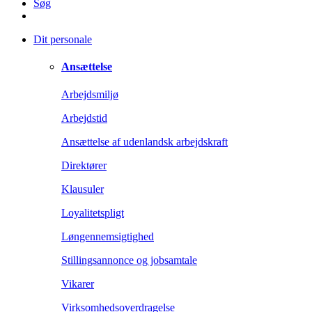
Søg
Dit personale
Ansættelse
Arbejdsmiljø
Arbejdstid
Ansættelse af udenlandsk arbejdskraft
Direktører
Klausuler
Loyalitetspligt
Løngennemsigtighed
Stillingsannonce og jobsamtale
Vikarer
Virksomhedsoverdragelse