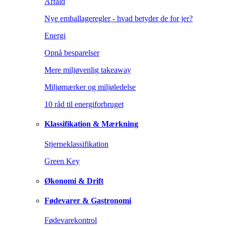
Affald
Nye emballageregler - hvad betyder de for jer?
Energi
Opnå besparelser
Mere miljøvenlig takeaway
Miljømærker og miljøledelse
10 råd til energiforbruget
Klassifikation & Mærkning
Stjerneklassifikation
Green Key
Økonomi & Drift
Fødevarer & Gastronomi
Fødevarekontrol