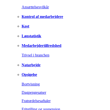
Ansættelsesvilkår
Kontrol af medarbejdere
Kost
Lønstatistik
Medarbejdertilfredshed
Trivsel i branchen
Natarbejde
Opsigelse
Bortvisning
Dagpengesatser
Fratrædelsesaftaler
Fritstilling og suspension