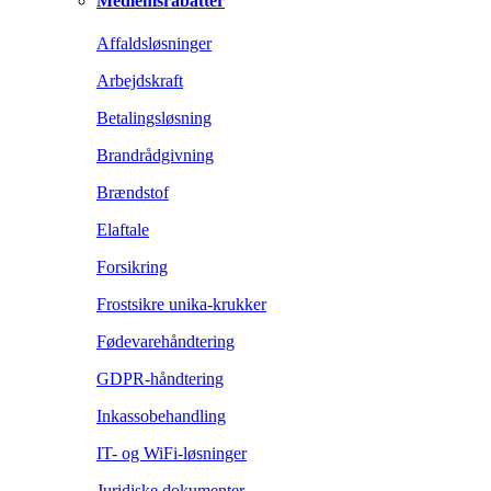
Medlemsrabatter
Affaldsløsninger
Arbejdskraft
Betalingsløsning
Brandrådgivning
Brændstof
Elaftale
Forsikring
Frostsikre unika-krukker
Fødevarehåndtering
GDPR-håndtering
Inkassobehandling
IT- og WiFi-løsninger
Juridiske dokumenter