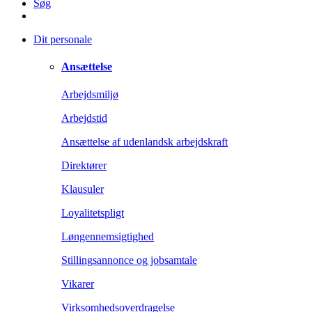
Søg
Dit personale
Ansættelse
Arbejdsmiljø
Arbejdstid
Ansættelse af udenlandsk arbejdskraft
Direktører
Klausuler
Loyalitetspligt
Løngennemsigtighed
Stillingsannonce og jobsamtale
Vikarer
Virksomhedsoverdragelse