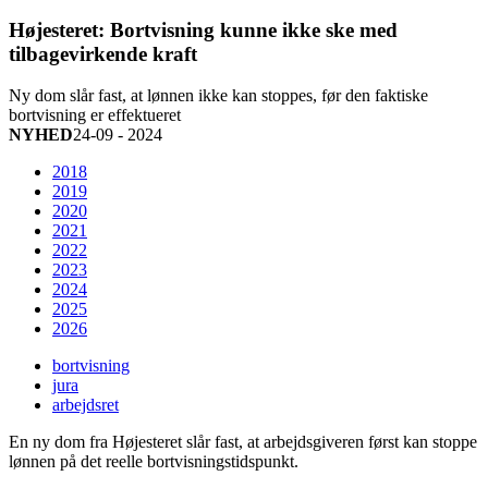
Højesteret: Bortvisning kunne ikke ske med
tilbagevirkende kraft
Ny dom slår fast, at lønnen ikke kan stoppes, før den faktiske
bortvisning er effektueret
NYHED
24-09 - 2024
2018
2019
2020
2021
2022
2023
2024
2025
2026
bortvisning
jura
arbejdsret
En ny dom fra Højesteret slår fast, at arbejdsgiveren først kan stoppe
lønnen på det reelle bortvisningstidspunkt.