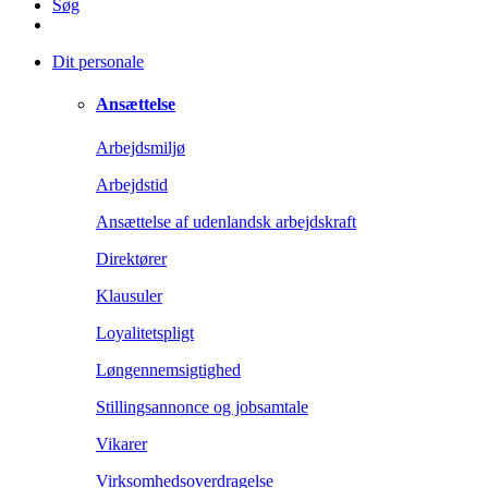
Søg
Dit personale
Ansættelse
Arbejdsmiljø
Arbejdstid
Ansættelse af udenlandsk arbejdskraft
Direktører
Klausuler
Loyalitetspligt
Løngennemsigtighed
Stillingsannonce og jobsamtale
Vikarer
Virksomhedsoverdragelse