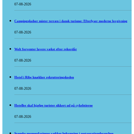
07-08-2026
Campingpladser mister terræn i dansk turisme: Efterlyser moderne lovgivning
07-08-2026
Wolt forventer lavere vækst efter rekordår
07-08-2026
Hotel i Ribe knækker rekrutteringskoden
07-08-2026
Hoteller skal hjælpe turister sikkert ud på cykelstierne
07-08-2026
Svenske momserfaringer vækker bekymring i restaurationsbranchen