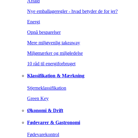
Affald
Nye emballageregler - hvad betyder de for jer?
Energi
Opnå besparelser
Mere miljøvenlig takeaway
Miljømærker og miljøledelse
10 råd til energiforbruget
Klassifikation & Mærkning
Stjerneklassifikation
Green Key
Økonomi & Drift
Fødevarer & Gastronomi
Fødevarekontrol