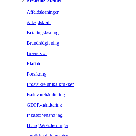
Medlemsrabatter
Affaldsløsninger
Arbejdskraft
Betalingsløsning
Brandrådgivning
Brændstof
Elaftale
Forsikring
Frostsikre unika-krukker
Fødevarehåndtering
GDPR-håndtering
Inkassobehandling
IT- og WiFi-løsninger
Juridiske dokumenter