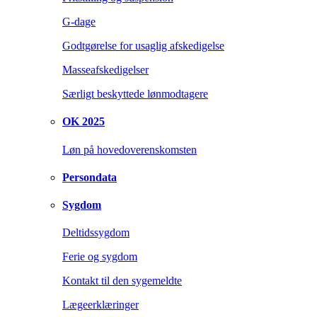
G-dage
Godtgørelse for usaglig afskedigelse
Masseafskedigelser
Særligt beskyttede lønmodtagere
OK 2025
Løn på hovedoverenskomsten
Persondata
Sygdom
Deltidssygdom
Ferie og sygdom
Kontakt til den sygemeldte
Lægeerklæringer