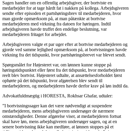
Sagen handler om en offentlig arbejdsgiver, der bortviste en
medarbejder for at tage hårdt fat i nakken på kollega. Arbejdsgiveren
sendte efter episoden et partshøringsbrev til medarbejderen, hvor
man gjorde opmærksom på, at man påtænkte at bortvise
medarbejderen med virkning fra datoen for høringen. Indtil
arbejdsgiveren havde truffet den endelige beslutning, var
medarbejderen fritaget for arbejdet.
Arbejdsgiveren valgte et par uger efter at bortvise medarbejderen og
gjorde ved samme lejlighed opmærksom på, at bortvisningen havde
virkning fra det tidspunkt, hvor partshøringsbrevet var blevet sendt.
Spørgsmålet for Højesteret var, om lønnen kunne stoppe på
høringstidspunktet eller først fra det tidspunkt, hvor medarbejderen
reelt blev bortvist. Højesteret udtalte, at ansættelsesforholdet først
ophørte på det tidspunkt, hvor afgørelsen blev sendt til
medarbejderen, og medarbejderen havde derfor krav på løn indtil da.
Advokatfuldmægtig i HORESTA, Rokhsar Ghafar, udtaler:
”I bortvisningssager kan det være nødvendigt at suspendere
medarbejderen, mens arbejdsgiveren undersøger de nærmere
omstændigheder. Denne afgørelse viser, at medarbejderen fortsat
skal have løn, mens arbejdsgiveren undersøger sagen, og at en
senere bortvisning ikke kan medføre, at lønnen stoppes på et