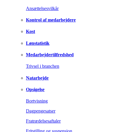
Ansættelsesvilkår
Kontrol af medarbejdere
Kost
Lønstatistik
Medarbejdertilfredshed
Trivsel i branchen
Natarbejde
Opsigelse
Bortvisning
Dagpengesatser
Fratrædelsesaftaler
Fritstilling og suspension