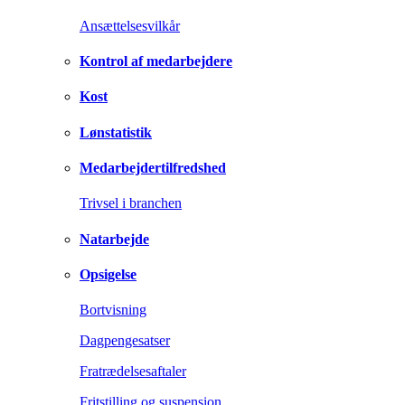
Ansættelsesvilkår
Kontrol af medarbejdere
Kost
Lønstatistik
Medarbejdertilfredshed
Trivsel i branchen
Natarbejde
Opsigelse
Bortvisning
Dagpengesatser
Fratrædelsesaftaler
Fritstilling og suspension