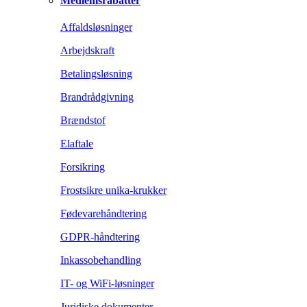
Medlemsrabatter
Affaldsløsninger
Arbejdskraft
Betalingsløsning
Brandrådgivning
Brændstof
Elaftale
Forsikring
Frostsikre unika-krukker
Fødevarehåndtering
GDPR-håndtering
Inkassobehandling
IT- og WiFi-løsninger
Juridiske dokumenter