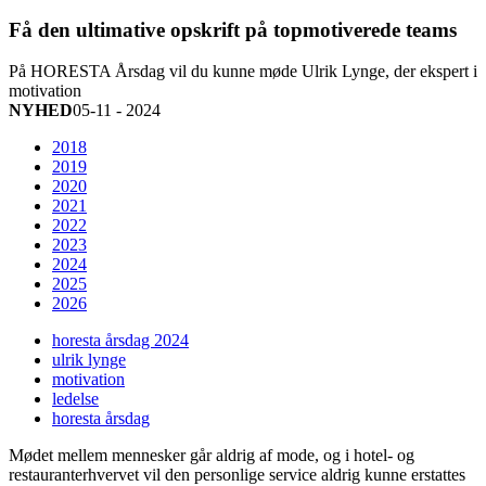
Få den ultimative opskrift på topmotiverede teams
På HORESTA Årsdag vil du kunne møde Ulrik Lynge, der ekspert i
motivation
NYHED
05-11 - 2024
2018
2019
2020
2021
2022
2023
2024
2025
2026
horesta årsdag 2024
ulrik lynge
motivation
ledelse
horesta årsdag
Mødet mellem mennesker går aldrig af mode, og i hotel- og
restauranterhvervet vil den personlige service aldrig kunne erstattes