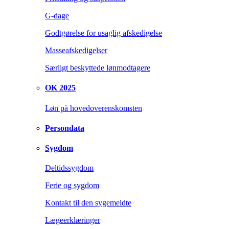
G-dage
Godtgørelse for usaglig afskedigelse
Masseafskedigelser
Særligt beskyttede lønmodtagere
OK 2025
Løn på hovedoverenskomsten
Persondata
Sygdom
Deltidssygdom
Ferie og sygdom
Kontakt til den sygemeldte
Lægeerklæringer