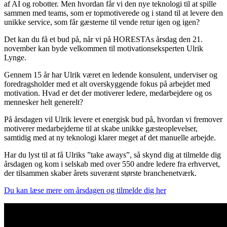
af AI og robotter. Men hvordan får vi den nye teknologi til at spille
sammen med teams, som er topmotiverede og i stand til at levere den
unikke service, som får gæsterne til vende retur igen og igen?
Det kan du få et bud på, når vi på HORESTAs årsdag den 21.
november kan byde velkommen til motivationseksperten Ulrik
Lynge.
Gennem 15 år har Ulrik været en ledende konsulent, underviser og
foredragsholder med et alt overskyggende fokus på arbejdet med
motivation. Hvad er det der motiverer ledere, medarbejdere og os
mennesker helt generelt?
På årsdagen vil Ulrik levere et energisk bud på, hvordan vi fremover
motiverer medarbejderne til at skabe unikke gæsteoplevelser,
samtidig med at ny teknologi klarer meget af det manuelle arbejde.
Har du lyst til at få Ulriks ”take aways”, så skynd dig at tilmelde dig
årsdagen og kom i selskab med over 550 andre ledere fra erhvervet,
der tilsammen skaber årets suverænt største branchenetværk.
Du kan læse mere om årsdagen og tilmelde dig her