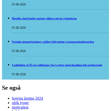
07-08-2026
Hoteller skal hjælpe turister sikkert ud på cykelstierne
07-08-2026
Svenske momserfaringer vækker bekymring i restaurationsbranchen
07-08-2026
I anledning af 45-års jubilæum: Stays sigter mod skandinavisk topplacering
07-08-2026
Se også
horesta årsdag 2024
ulrik lynge
motivation