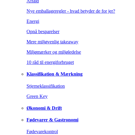
Affald
Nye emballageregler - hvad betyder de for jer?
Energi
Opnå besparelser
Mere miljøvenlig takeaway
Miljømærker og miljøledelse
10 råd til energiforbruget
Klassifikation & Mærkning
Stjerneklassifikation
Green Key
Økonomi & Drift
Fødevarer & Gastronomi
Fødevarekontrol