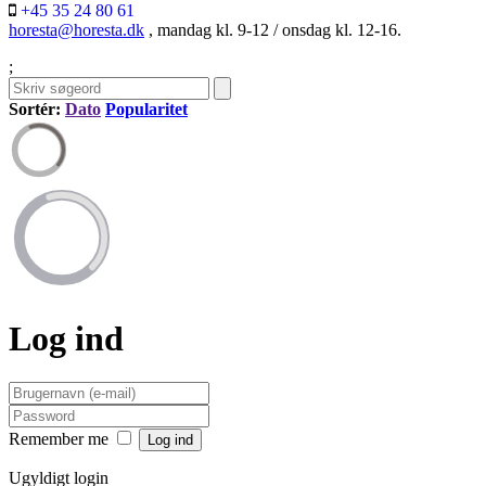
+45 35 24 80 61
horesta@horesta.dk
, mandag kl. 9-12 / onsdag kl. 12-16.
;
Sortér:
Dato
Popularitet
Log ind
Remember me
Ugyldigt login