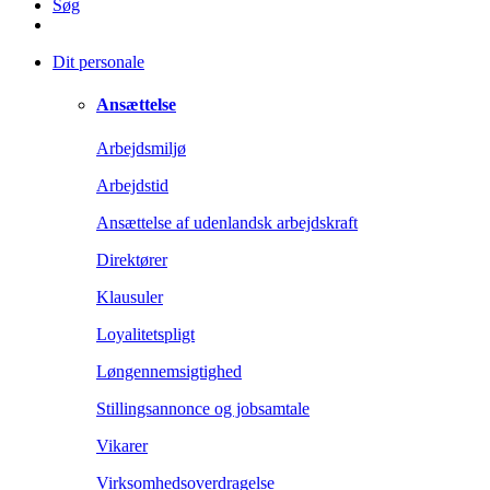
Søg
Dit personale
Ansættelse
Arbejdsmiljø
Arbejdstid
Ansættelse af udenlandsk arbejdskraft
Direktører
Klausuler
Loyalitetspligt
Løngennemsigtighed
Stillingsannonce og jobsamtale
Vikarer
Virksomhedsoverdragelse