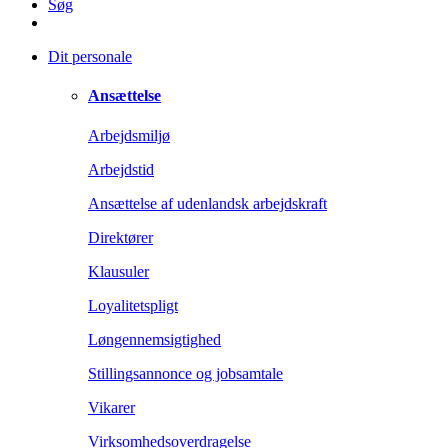
Søg
Dit personale
Ansættelse
Arbejdsmiljø
Arbejdstid
Ansættelse af udenlandsk arbejdskraft
Direktører
Klausuler
Loyalitetspligt
Løngennemsigtighed
Stillingsannonce og jobsamtale
Vikarer
Virksomhedsoverdragelse