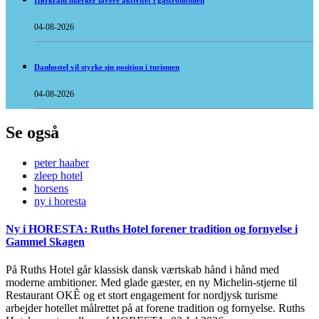
Hørkram mærker lavere aktivitet i gastronomien
04-08-2026
Danhostel vil styrke sin position i turismen
04-08-2026
Se også
peter haaber
zleep hotel
horsens
ny i horesta
Ny i HORESTA: Ruths Hotel forener tradition og fornyelse i
Gammel Skagen
På Ruths Hotel går klassisk dansk værtskab hånd i hånd med
moderne ambitioner. Med glade gæster, en ny Michelin-stjerne til
Restaurant OKÊ og et stort engagement for nordjysk turisme
arbejder hotellet målrettet på at forene tradition og fornyelse. Ruths