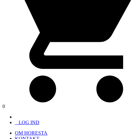
0
LOG IND
OM HORESTA
KONTAKT