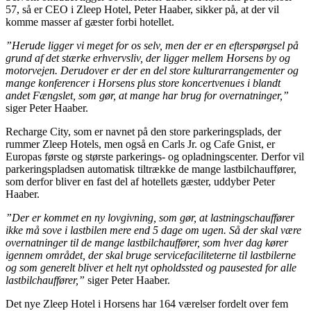
57, så er CEO i Zleep Hotel, Peter Haaber, sikker på, at der vil
komme masser af gæster forbi hotellet.
”Herude ligger vi meget for os selv, men der er en efterspørgsel på
grund af det stærke erhvervsliv, der ligger mellem Horsens by og
motorvejen. Derudover er der en del store kulturarrangementer og
mange konferencer i Horsens plus store koncertvenues i blandt
andet Fængslet, som gør, at mange har brug for overnatninger,”
siger Peter Haaber.
Recharge City, som er navnet på den store parkeringsplads, der
rummer Zleep Hotels, men også en Carls Jr. og Cafe Gnist, er
Europas første og største parkerings- og opladningscenter. Derfor vil
parkeringspladsen automatisk tiltrække de mange lastbilchauffører,
som derfor bliver en fast del af hotellets gæster, uddyber Peter
Haaber.
”Der er kommet en ny lovgivning, som gør, at lastningschauffører
ikke må sove i lastbilen mere end 5 dage om ugen. Så der skal være
overnatninger til de mange lastbilchauffører, som hver dag kører
igennem området, der skal bruge servicefaciliteterne til lastbilerne
og som generelt bliver et helt nyt opholdssted og pausested for alle
lastbilchauffører,”
siger Peter Haaber.
Det nye Zleep Hotel i Horsens har 164 værelser fordelt over fem