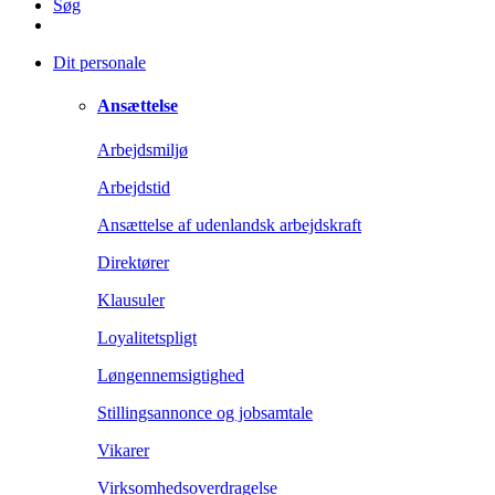
Søg
Dit personale
Ansættelse
Arbejdsmiljø
Arbejdstid
Ansættelse af udenlandsk arbejdskraft
Direktører
Klausuler
Loyalitetspligt
Løngennemsigtighed
Stillingsannonce og jobsamtale
Vikarer
Virksomhedsoverdragelse