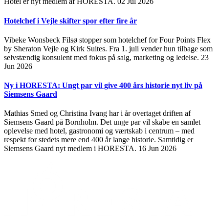
Hotel er nyt medlem af HORESTA.
02 Jul 2026
Hotelchef i Vejle skifter spor efter fire år
Vibeke Wonsbeck Filsø stopper som hotelchef for Four Points Flex
by Sheraton Vejle og Kirk Suites. Fra 1. juli vender hun tilbage som
selvstændig konsulent med fokus på salg, marketing og ledelse.
23
Jun 2026
Ny i HORESTA: Ungt par vil give 400 års historie nyt liv på
Siemsens Gaard
Mathias Smed og Christina Ivang har i år overtaget driften af
Siemsens Gaard på Bornholm. Det unge par vil skabe en samlet
oplevelse med hotel, gastronomi og værtskab i centrum – med
respekt for stedets mere end 400 år lange historie. Samtidig er
Siemsens Gaard nyt medlem i HORESTA.
16 Jun 2026