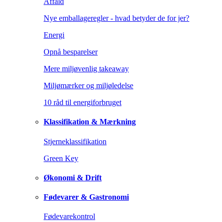
Affald
Nye emballageregler - hvad betyder de for jer?
Energi
Opnå besparelser
Mere miljøvenlig takeaway
Miljømærker og miljøledelse
10 råd til energiforbruget
Klassifikation & Mærkning
Stjerneklassifikation
Green Key
Økonomi & Drift
Fødevarer & Gastronomi
Fødevarekontrol