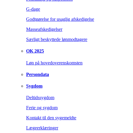
G-dage
Godtgørelse for usaglig afskedigelse
Masseafskedigelser
Særligt beskyttede lønmodtagere
OK 2025
Løn på hovedoverenskomsten
Persondata
Sygdom
Deltidssygdom
Ferie og sygdom
Kontakt til den sygemeldte
Lægeerklæringer