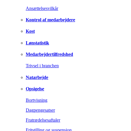
Ansættelsesvilkår
Kontrol af medarbejdere
Kost
Lønstatistik
Medarbejdertilfredshed
Trivsel i branchen
Natarbejde
Opsigelse
Bortvisning
Dagpengesatser
Fratrædelsesaftaler
Fritstilling og suspension