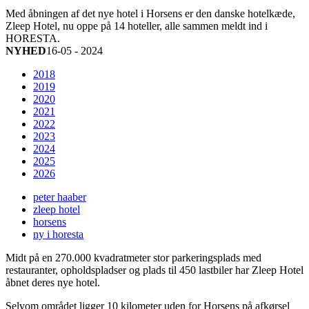
Med åbningen af det nye hotel i Horsens er den danske hotelkæde,
Zleep Hotel, nu oppe på 14 hoteller, alle sammen meldt ind i
HORESTA.
NYHED
16-05 - 2024
2018
2019
2020
2021
2022
2023
2024
2025
2026
peter haaber
zleep hotel
horsens
ny i horesta
Midt på en 270.000 kvadratmeter stor parkeringsplads med
restauranter, opholdspladser og plads til 450 lastbiler har Zleep Hotel
åbnet deres nye hotel.
Selvom området ligger 10 kilometer uden for Horsens på afkørsel