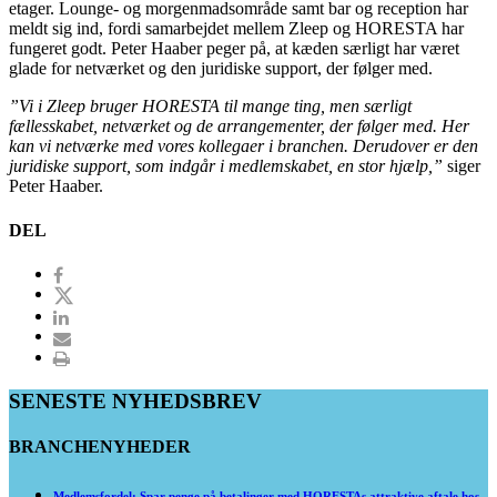
etager. Lounge- og morgenmadsområde samt bar og reception har
meldt sig ind, fordi samarbejdet mellem Zleep og HORESTA har
fungeret godt. Peter Haaber peger på, at kæden særligt har været
glade for netværket og den juridiske support, der følger med.
”Vi i Zleep bruger HORESTA til mange ting, men særligt
fællesskabet, netværket og de arrangementer, der følger med. Her
kan vi netværke med vores kollegaer i branchen. Derudover er den
juridiske support, som indgår i medlemskabet, en stor hjælp,”
siger
Peter Haaber.
DEL
SENESTE NYHEDSBREV
BRANCHENYHEDER
Medlemsfordel: Spar penge på betalinger med HORESTAs attraktive aftale hos