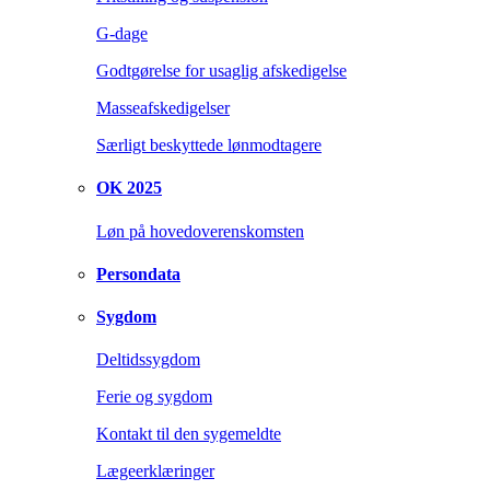
G-dage
Godtgørelse for usaglig afskedigelse
Masseafskedigelser
Særligt beskyttede lønmodtagere
OK 2025
Løn på hovedoverenskomsten
Persondata
Sygdom
Deltidssygdom
Ferie og sygdom
Kontakt til den sygemeldte
Lægeerklæringer