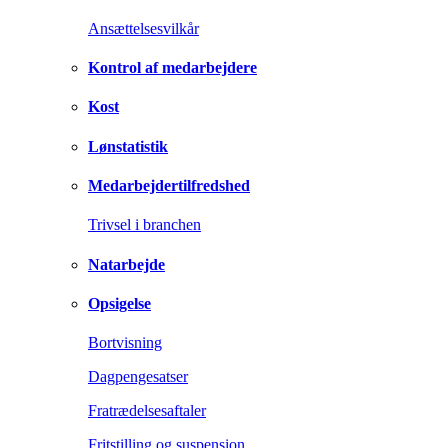
Ansættelsesvilkår
Kontrol af medarbejdere
Kost
Lønstatistik
Medarbejdertilfredshed
Trivsel i branchen
Natarbejde
Opsigelse
Bortvisning
Dagpengesatser
Fratrædelsesaftaler
Fritstilling og suspension