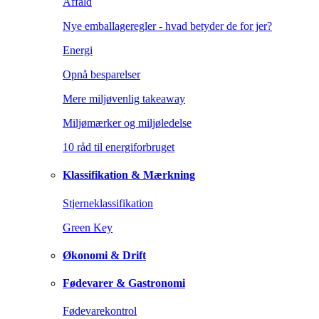
Affald
Nye emballageregler - hvad betyder de for jer?
Energi
Opnå besparelser
Mere miljøvenlig takeaway
Miljømærker og miljøledelse
10 råd til energiforbruget
Klassifikation & Mærkning
Stjerneklassifikation
Green Key
Økonomi & Drift
Fødevarer & Gastronomi
Fødevarekontrol