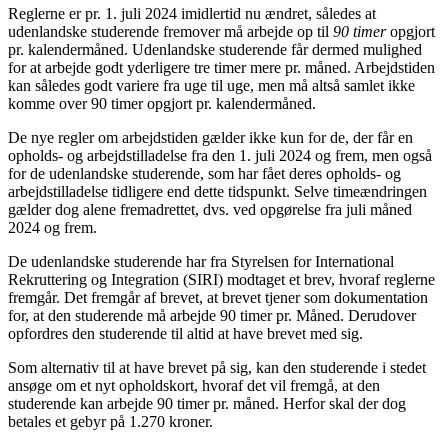
Reglerne er pr. 1. juli 2024 imidlertid nu ændret, således at
udenlandske studerende fremover må arbejde op til
90 timer
opgjort
pr. kalendermåned. Udenlandske studerende får dermed mulighed
for at arbejde godt yderligere tre timer mere pr. måned. Arbejdstiden
kan således godt variere fra uge til uge, men må altså samlet ikke
komme over 90 timer opgjort pr. kalendermåned.
De nye regler om arbejdstiden gælder ikke kun for de, der får en
opholds- og arbejdstilladelse fra den 1. juli 2024 og frem, men også
for de udenlandske studerende, som har fået deres opholds- og
arbejdstilladelse tidligere end dette tidspunkt. Selve timeændringen
gælder dog alene fremadrettet, dvs. ved opgørelse fra juli måned
2024 og frem.
De udenlandske studerende har fra Styrelsen for International
Rekruttering og Integration (SIRI) modtaget et brev, hvoraf reglerne
fremgår. Det fremgår af brevet, at brevet tjener som dokumentation
for, at den studerende må arbejde 90 timer pr. Måned. Derudover
opfordres den studerende til altid at have brevet med sig.
Som alternativ til at have brevet på sig, kan den studerende i stedet
ansøge om et nyt opholdskort, hvoraf det vil fremgå, at den
studerende kan arbejde 90 timer pr. måned. Herfor skal der dog
betales et gebyr på 1.270 kroner.