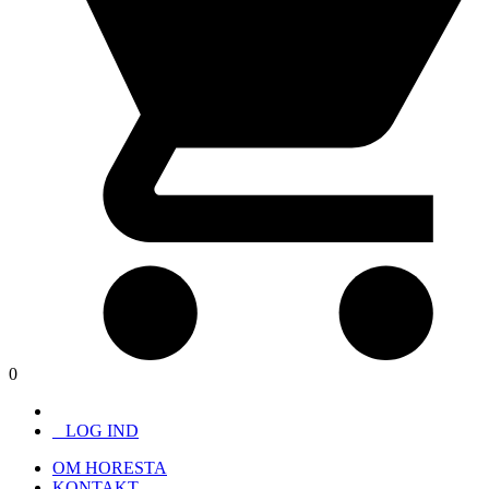
0
LOG IND
OM HORESTA
KONTAKT