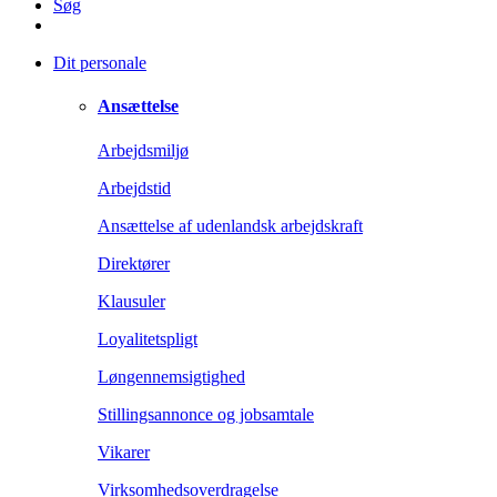
Søg
Dit personale
Ansættelse
Arbejdsmiljø
Arbejdstid
Ansættelse af udenlandsk arbejdskraft
Direktører
Klausuler
Loyalitetspligt
Løngennemsigtighed
Stillingsannonce og jobsamtale
Vikarer
Virksomhedsoverdragelse