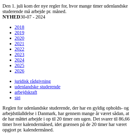
Den 1. juli kom der nye regler for, hvor mange timer udenlandske
studerende må arbejde pr. måned.
NYHED
30-07 - 2024
2018
2019
2020
2021
2022
2023
2024
2025
2026
juridisk rådgivning
udenlandske studerende
arbejdskraft
siri
Reglen for udenlandske studerende, der har en gyldig opholds- og
arbejdstilalldelse i Danmark, har gennem mange år været sådan, at
de har måttet arbejde i op til 20 timer om ugen. Det svarer til 86,66
timer hver kalendermåned, idet grænsen på de 20 timer har været
opgjort pr. kalendermåned.