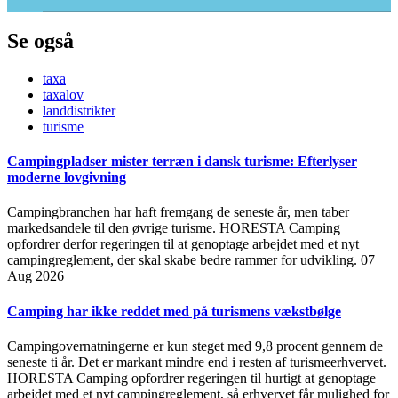
Se også
taxa
taxalov
landdistrikter
turisme
Campingpladser mister terræn i dansk turisme: Efterlyser
moderne lovgivning
Campingbranchen har haft fremgang de seneste år, men taber
markedsandele til den øvrige turisme. HORESTA Camping
opfordrer derfor regeringen til at genoptage arbejdet med et nyt
campingreglement, der skal skabe bedre rammer for udvikling.
07
Aug 2026
Camping har ikke reddet med på turismens vækstbølge
Campingovernatningerne er kun steget med 9,8 procent gennem de
seneste ti år. Det er markant mindre end i resten af turismeerhvervet.
HORESTA Camping opfordrer regeringen til hurtigt at genoptage
arbejdet med et nyt campingreglement, så erhvervet får mulighed for