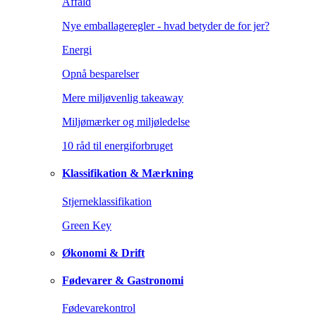
Affald
Nye emballageregler - hvad betyder de for jer?
Energi
Opnå besparelser
Mere miljøvenlig takeaway
Miljømærker og miljøledelse
10 råd til energiforbruget
Klassifikation & Mærkning
Stjerneklassifikation
Green Key
Økonomi & Drift
Fødevarer & Gastronomi
Fødevarekontrol