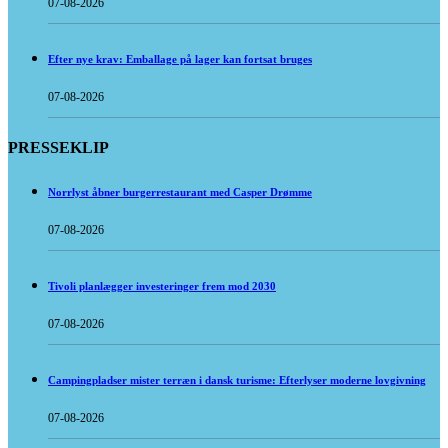
07-08-2026
Efter nye krav: Emballage på lager kan fortsat bruges
07-08-2026
PRESSEKLIP
Norrlyst åbner burgerrestaurant med Casper Drømme
07-08-2026
Tivoli planlægger investeringer frem mod 2030
07-08-2026
Campingpladser mister terræn i dansk turisme: Efterlyser moderne lovgivning
07-08-2026