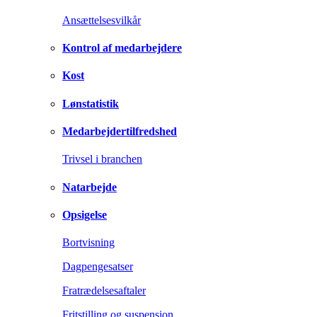
Ansættelsesvilkår
Kontrol af medarbejdere
Kost
Lønstatistik
Medarbejdertilfredshed
Trivsel i branchen
Natarbejde
Opsigelse
Bortvisning
Dagpengesatser
Fratrædelsesaftaler
Fritstilling og suspension