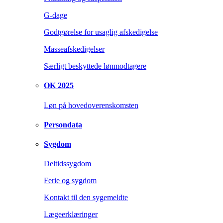
G-dage
Godtgørelse for usaglig afskedigelse
Masseafskedigelser
Særligt beskyttede lønmodtagere
OK 2025
Løn på hovedoverenskomsten
Persondata
Sygdom
Deltidssygdom
Ferie og sygdom
Kontakt til den sygemeldte
Lægeerklæringer