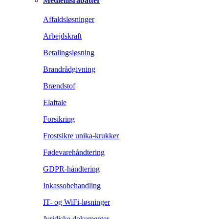
Medlemsrabatter
Affaldsløsninger
Arbejdskraft
Betalingsløsning
Brandrådgivning
Brændstof
Elaftale
Forsikring
Frostsikre unika-krukker
Fødevarehåndtering
GDPR-håndtering
Inkassobehandling
IT- og WiFi-løsninger
Juridiske dokumenter