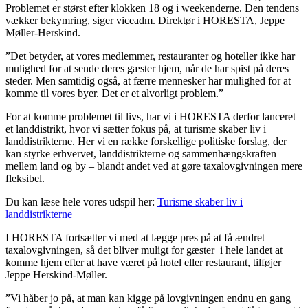
Problemet er størst efter klokken 18 og i weekenderne. Den tendens
vækker bekymring, siger viceadm. Direktør i HORESTA, Jeppe
Møller-Herskind.
”Det betyder, at vores medlemmer, restauranter og hoteller ikke har
mulighed for at sende deres gæster hjem, når de har spist på deres
steder. Men samtidig også, at færre mennesker har mulighed for at
komme til vores byer. Det er et alvorligt problem.”
For at komme problemet til livs, har vi i HORESTA derfor lanceret
et landdistrikt, hvor vi sætter fokus på, at turisme skaber liv i
landdistrikterne. Her vi en række forskellige politiske forslag, der
kan styrke erhvervet, landdistrikterne og sammenhængskraften
mellem land og by – blandt andet ved at gøre taxalovgivningen mere
fleksibel.
Du kan læse hele vores udspil her:
Turisme skaber liv i
landdistrikterne
I HORESTA fortsætter vi med at lægge pres på at få ændret
taxalovgivningen, så det bliver muligt for gæster i hele landet at
komme hjem efter at have været på hotel eller restaurant, tilføjer
Jeppe Herskind-Møller.
”Vi håber jo på, at man kan kigge på lovgivningen endnu en gang