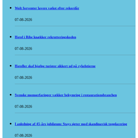
Wolt forventer lavere vækst efter rekordår
07-08-2026
Hotel i Ribe knækker rekrutteringskoden
07-08-2026
Hoteller skal hjælpe turister sikkert ud på cykelstierne
07-08-2026
Svenske momserfaringer vækker bekymring i restaurationsbranchen
07-08-2026
I anledning af 45-års jubilæum: Stays sigter mod skandinavisk topplacering
07-08-2026