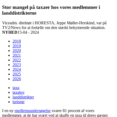
Stor mangel på taxaer hos vores medlemmer i
landdistrikterne
Viceadm. direktør i HORESTA, Jeppe Møller-Herskind, var på
TV2/News for at fortælle om den stærkt bekymrende situation.
NYHED
15-04 - 2024
2018
2019
2020
2021
2022
2023
2024
2025
2026
taxa
taxalov
landdistrikter
turisme
I en ny
medlemsundersøgelse
svarer 81 procent af vores
medlemmer, at de har svært ved at skaffe en taxa til deres gæster.