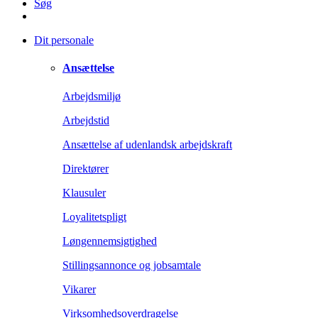
Søg
Dit personale
Ansættelse
Arbejdsmiljø
Arbejdstid
Ansættelse af udenlandsk arbejdskraft
Direktører
Klausuler
Loyalitetspligt
Løngennemsigtighed
Stillingsannonce og jobsamtale
Vikarer
Virksomhedsoverdragelse