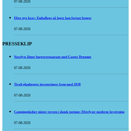
07-08-2026
Efter nye krav: Emballage på lager kan fortsat bruges
07-08-2026
PRESSEKLIP
Norrlyst åbner burgerrestaurant med Casper Drømme
07-08-2026
Tivoli planlægger investeringer frem mod 2030
07-08-2026
Campingpladser mister terræn i dansk turisme: Efterlyser moderne lovgivning
07-08-2026