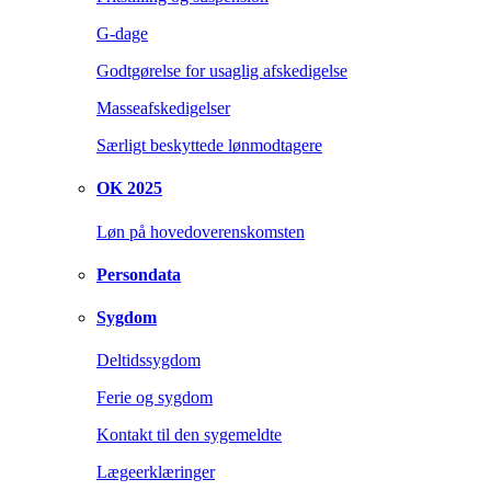
G-dage
Godtgørelse for usaglig afskedigelse
Masseafskedigelser
Særligt beskyttede lønmodtagere
OK 2025
Løn på hovedoverenskomsten
Persondata
Sygdom
Deltidssygdom
Ferie og sygdom
Kontakt til den sygemeldte
Lægeerklæringer