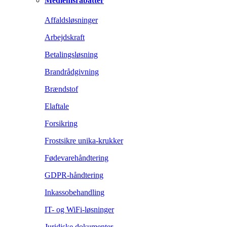
Medlemsrabatter
Affaldsløsninger
Arbejdskraft
Betalingsløsning
Brandrådgivning
Brændstof
Elaftale
Forsikring
Frostsikre unika-krukker
Fødevarehåndtering
GDPR-håndtering
Inkassobehandling
IT- og WiFi-løsninger
Juridiske dokumenter