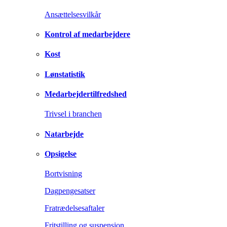
Ansættelsesvilkår
Kontrol af medarbejdere
Kost
Lønstatistik
Medarbejdertilfredshed
Trivsel i branchen
Natarbejde
Opsigelse
Bortvisning
Dagpengesatser
Fratrædelsesaftaler
Fritstilling og suspension