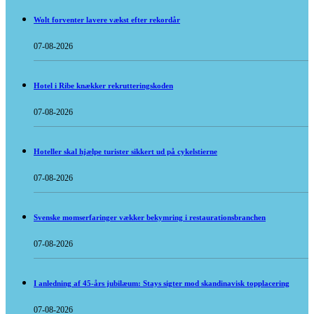
Wolt forventer lavere vækst efter rekordår
07-08-2026
Hotel i Ribe knækker rekrutteringskoden
07-08-2026
Hoteller skal hjælpe turister sikkert ud på cykelstierne
07-08-2026
Svenske momserfaringer vækker bekymring i restaurationsbranchen
07-08-2026
I anledning af 45-års jubilæum: Stays sigter mod skandinavisk topplacering
07-08-2026