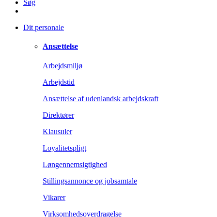
Søg
Dit personale
Ansættelse
Arbejdsmiljø
Arbejdstid
Ansættelse af udenlandsk arbejdskraft
Direktører
Klausuler
Loyalitetspligt
Løngennemsigtighed
Stillingsannonce og jobsamtale
Vikarer
Virksomhedsoverdragelse