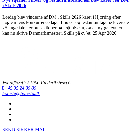
Nye stjerner i hotel- og restaurantbranchen blev kåret ved DM
i Skills 2026
Lørdag blev vinderne af DM i Skills 2026 kåret i Hjørring efter
nogle intens konkurrencedage. I hotel- og restaurantfagene leverede
25 unge talenter præstationer på højt niveau, og en ny generation
kan nu skrive Danmarksmester i Skills på cv’et.
25 Apr 2026
Vodroffsvej 32 1900 Frederiksberg C
+45 35 24 80 80
horesta@horesta.dk
SEND SIKKER MAIL