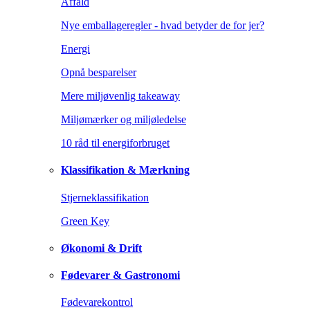
Affald
Nye emballageregler - hvad betyder de for jer?
Energi
Opnå besparelser
Mere miljøvenlig takeaway
Miljømærker og miljøledelse
10 råd til energiforbruget
Klassifikation & Mærkning
Stjerneklassifikation
Green Key
Økonomi & Drift
Fødevarer & Gastronomi
Fødevarekontrol