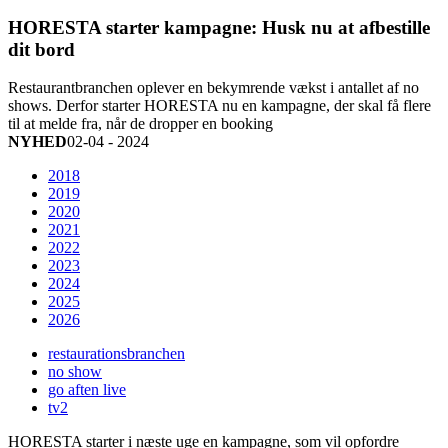
HORESTA starter kampagne: Husk nu at afbestille
dit bord
Restaurantbranchen oplever en bekymrende vækst i antallet af no
shows. Derfor starter HORESTA nu en kampagne, der skal få flere
til at melde fra, når de dropper en booking
NYHED
02-04 - 2024
2018
2019
2020
2021
2022
2023
2024
2025
2026
restaurationsbranchen
no show
go aften live
tv2
HORESTA starter i næste uge en kampagne, som vil opfordre