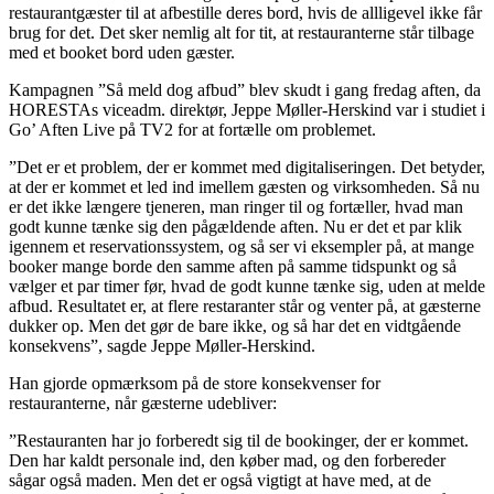
restaurantgæster til at afbestille deres bord, hvis de allligevel ikke får
brug for det. Det sker nemlig alt for tit, at restauranterne står tilbage
med et booket bord uden gæster.
Kampagnen ”Så meld dog afbud” blev skudt i gang fredag aften, da
HORESTAs viceadm. direktør, Jeppe Møller-Herskind var i studiet i
Go’ Aften Live på TV2 for at fortælle om problemet.
”Det er et problem, der er kommet med digitaliseringen. Det betyder,
at der er kommet et led ind imellem gæsten og virksomheden. Så nu
er det ikke længere tjeneren, man ringer til og fortæller, hvad man
godt kunne tænke sig den pågældende aften. Nu er det et par klik
igennem et reservationssystem, og så ser vi eksempler på, at mange
booker mange borde den samme aften på samme tidspunkt og så
vælger et par timer før, hvad de godt kunne tænke sig, uden at melde
afbud. Resultatet er, at flere restaranter står og venter på, at gæsterne
dukker op. Men det gør de bare ikke, og så har det en vidtgående
konsekvens”, sagde Jeppe Møller-Herskind.
Han gjorde opmærksom på de store konsekvenser for
restauranterne, når gæsterne udebliver:
”Restauranten har jo forberedt sig til de bookinger, der er kommet.
Den har kaldt personale ind, den køber mad, og den forbereder
sågar også maden. Men det er også vigtigt at have med, at de