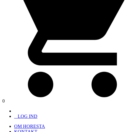
0
LOG IND
OM HORESTA
KONTAKT