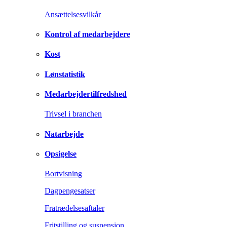
Ansættelsesvilkår
Kontrol af medarbejdere
Kost
Lønstatistik
Medarbejdertilfredshed
Trivsel i branchen
Natarbejde
Opsigelse
Bortvisning
Dagpengesatser
Fratrædelsesaftaler
Fritstilling og suspension