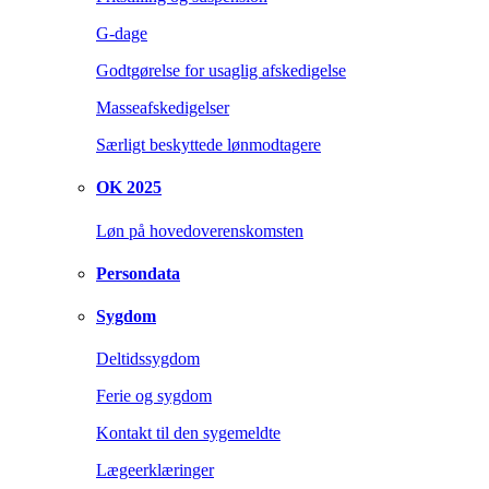
G-dage
Godtgørelse for usaglig afskedigelse
Masseafskedigelser
Særligt beskyttede lønmodtagere
OK 2025
Løn på hovedoverenskomsten
Persondata
Sygdom
Deltidssygdom
Ferie og sygdom
Kontakt til den sygemeldte
Lægeerklæringer