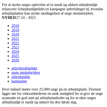
For at styrke unges oplevelse af et sundt og sikkert arbejdsmiljø
relancerer Arbejdsmiljørådet en kampagne anbefalinger til, hvordan
arbejdspladser kan styrke modtagelsen af unge medarbejdere.
NYHED
27-10 - 2023
2018
2019
2020
2021
2022
2023
2024
2025
2026
arbejdsmiljørådet
unge medarbejdere
arbejdsmiljø
kampagne
Hver måned starter over 25.000 unge på en arbejdsplads. Dermed
ligger der for virksomhederne en unik mulighed for at give de unge
nyansatte en god start på arbejdsmarkedet og for at sikre unges
arbejdsmiljø er sundt og sikkert fra den første dag.