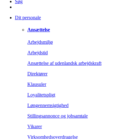
Søg
Dit personale
Ansættelse
Arbejdsmiljø
Arbejdstid
Ansættelse af udenlandsk arbejdskraft
Direktører
Klausuler
Loyalitetspligt
Løngennemsigtighed
Stillingsannonce og jobsamtale
Vikarer
Virksomhedsoverdragelse