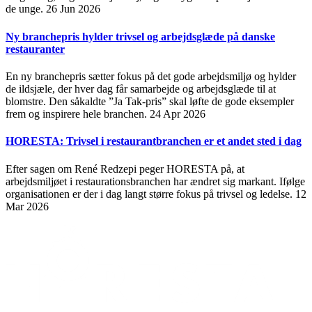
de unge.
26 Jun 2026
Ny branchepris hylder trivsel og arbejdsglæde på danske
restauranter
En ny branchepris sætter fokus på det gode arbejdsmiljø og hylder
de ildsjæle, der hver dag får samarbejde og arbejdsglæde til at
blomstre. Den såkaldte ”Ja Tak-pris” skal løfte de gode eksempler
frem og inspirere hele branchen.
24 Apr 2026
HORESTA: Trivsel i restaurantbranchen er et andet sted i dag
Efter sagen om René Redzepi peger HORESTA på, at
arbejdsmiljøet i restaurationsbranchen har ændret sig markant. Ifølge
organisationen er der i dag langt større fokus på trivsel og ledelse.
12
Mar 2026