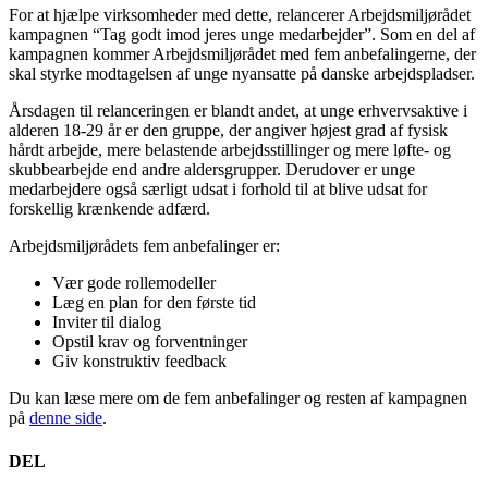
For at hjælpe virksomheder med dette, relancerer Arbejdsmiljørådet
kampagnen “Tag godt imod jeres unge medarbejder”. Som en del af
kampagnen kommer Arbejdsmiljørådet med fem anbefalingerne, der
skal styrke modtagelsen af unge nyansatte på danske arbejdspladser.
Årsdagen til relanceringen er blandt andet, at unge erhvervsaktive i
alderen 18‐29 år er den gruppe, der angiver højest grad af fysisk
hårdt arbejde, mere belastende arbejdsstillinger og mere løfte- og
skubbearbejde end andre aldersgrupper. Derudover er unge
medarbejdere også særligt udsat i forhold til at blive udsat for
forskellig krænkende adfærd.
Arbejdsmiljørådets fem anbefalinger er:
Vær gode rollemodeller
Læg en plan for den første tid
Inviter til dialog
Opstil krav og forventninger
Giv konstruktiv feedback
Du kan læse mere om de fem anbefalinger og resten af kampagnen
på
denne side
.
DEL