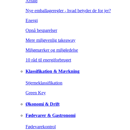
Affald
Nye emballageregler - hvad betyder de for jer?
Energi
Opnå besparelser
Mere miljøvenlig takeaway
Miljømærker og miljøledelse
10 råd til energiforbruget
Klassifikation & Mærkning
Stjerneklassifikation
Green Key
Økonomi & Drift
Fødevarer & Gastronomi
Fødevarekontrol