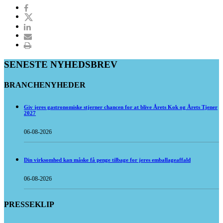
SENESTE NYHEDSBREV
BRANCHENYHEDER
Giv jeres gastronomiske stjerner chancen for at blive Årets Kok og Årets Tjener
2027
06-08-2026
Din virksomhed kan måske få penge tilbage for jeres emballageaffald
06-08-2026
PRESSEKLIP