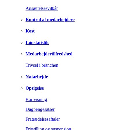
Ansættelsesvilkår
Kontrol af medarbejdere
Kost
Lønstatistik
Medarbejdertilfredshed
Trivsel i branchen
Natarbejde
Opsigelse
Bortvisning
Dagpengesatser
Fratrædelsesaftaler
Fritstilling og suspension