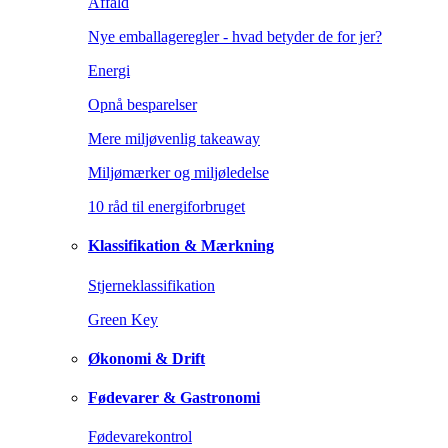
Affald
Nye emballageregler - hvad betyder de for jer?
Energi
Opnå besparelser
Mere miljøvenlig takeaway
Miljømærker og miljøledelse
10 råd til energiforbruget
Klassifikation & Mærkning
Stjerneklassifikation
Green Key
Økonomi & Drift
Fødevarer & Gastronomi
Fødevarekontrol