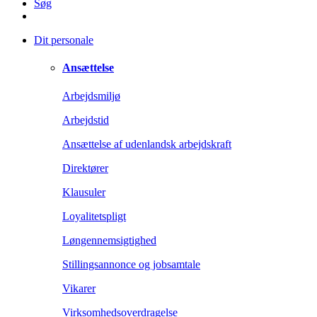
Søg
Dit personale
Ansættelse
Arbejdsmiljø
Arbejdstid
Ansættelse af udenlandsk arbejdskraft
Direktører
Klausuler
Loyalitetspligt
Løngennemsigtighed
Stillingsannonce og jobsamtale
Vikarer
Virksomhedsoverdragelse