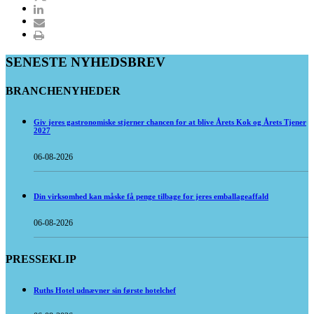
SENESTE NYHEDSBREV
BRANCHENYHEDER
Giv jeres gastronomiske stjerner chancen for at blive Årets Kok og Årets Tjener
2027
06-08-2026
Din virksomhed kan måske få penge tilbage for jeres emballageaffald
06-08-2026
PRESSEKLIP
Ruths Hotel udnævner sin første hotelchef