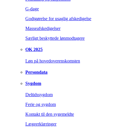
G-dage
Godtgørelse for usaglig afskedigelse
Masseafskedigelser
Særligt beskyttede lønmodtagere
OK 2025
Løn på hovedoverenskomsten
Persondata
Sygdom
Deltidssygdom
Ferie og sygdom
Kontakt til den sygemeldte
Lægeerklæringer