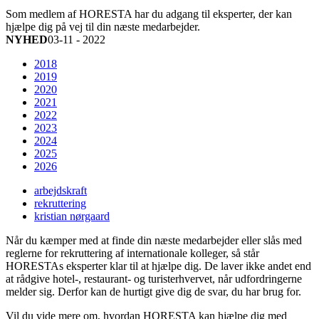
Som medlem af HORESTA har du adgang til eksperter, der kan
hjælpe dig på vej til din næste medarbejder.
NYHED
03-11 - 2022
2018
2019
2020
2021
2022
2023
2024
2025
2026
arbejdskraft
rekruttering
kristian nørgaard
Når du kæmper med at finde din næste medarbejder eller slås med
reglerne for rekruttering af internationale kolleger, så står
HORESTAs eksperter klar til at hjælpe dig. De laver ikke andet end
at rådgive hotel-, restaurant- og turisterhvervet, når udfordringerne
melder sig. Derfor kan de hurtigt give dig de svar, du har brug for.
Vil du vide mere om, hvordan HORESTA kan hjælpe dig med