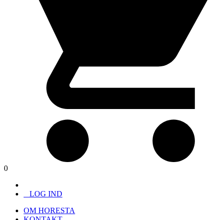
0
LOG IND
OM HORESTA
KONTAKT