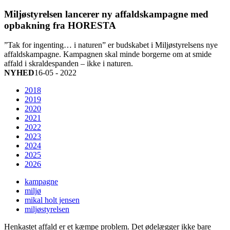
Miljøstyrelsen lancerer ny affaldskampagne med
opbakning fra HORESTA
”Tak for ingenting… i naturen” er budskabet i Miljøstyrelsens nye
affaldskampagne. Kampagnen skal minde borgerne om at smide
affald i skraldespanden – ikke i naturen.
NYHED
16-05 - 2022
2018
2019
2020
2021
2022
2023
2024
2025
2026
kampagne
miljø
mikal holt jensen
miljøstyrelsen
Henkastet affald er et kæmpe problem. Det ødelægger ikke bare