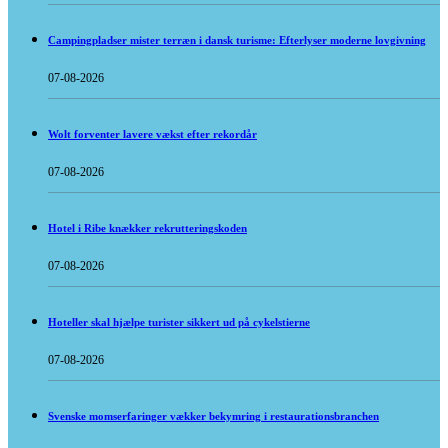
Campingpladser mister terræn i dansk turisme: Efterlyser moderne lovgivning
07-08-2026
Wolt forventer lavere vækst efter rekordår
07-08-2026
Hotel i Ribe knækker rekrutteringskoden
07-08-2026
Hoteller skal hjælpe turister sikkert ud på cykelstierne
07-08-2026
Svenske momserfaringer vækker bekymring i restaurationsbranchen