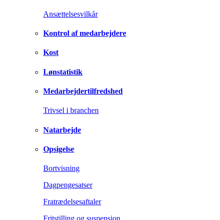
Ansættelsesvilkår
Kontrol af medarbejdere
Kost
Lønstatistik
Medarbejdertilfredshed
Trivsel i branchen
Natarbejde
Opsigelse
Bortvisning
Dagpengesatser
Fratrædelsesaftaler
Fritstilling og suspension