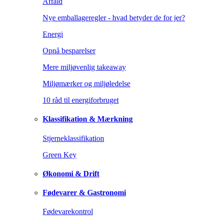
Affald
Nye emballageregler - hvad betyder de for jer?
Energi
Opnå besparelser
Mere miljøvenlig takeaway
Miljømærker og miljøledelse
10 råd til energiforbruget
Klassifikation & Mærkning
Stjerneklassifikation
Green Key
Økonomi & Drift
Fødevarer & Gastronomi
Fødevarekontrol