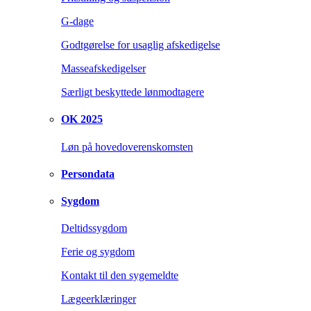
G-dage
Godtgørelse for usaglig afskedigelse
Masseafskedigelser
Særligt beskyttede lønmodtagere
OK 2025
Løn på hovedoverenskomsten
Persondata
Sygdom
Deltidssygdom
Ferie og sygdom
Kontakt til den sygemeldte
Lægeerklæringer