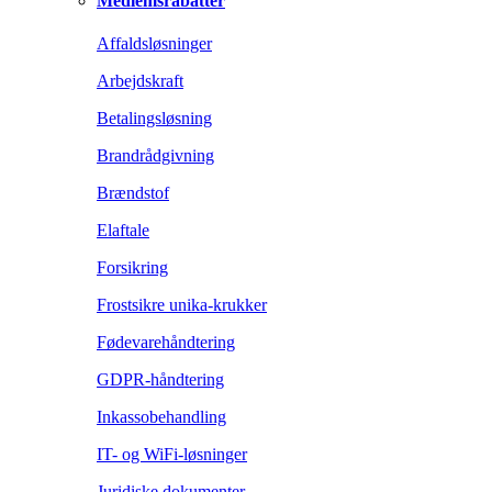
Medlemsrabatter
Affaldsløsninger
Arbejdskraft
Betalingsløsning
Brandrådgivning
Brændstof
Elaftale
Forsikring
Frostsikre unika-krukker
Fødevarehåndtering
GDPR-håndtering
Inkassobehandling
IT- og WiFi-løsninger
Juridiske dokumenter