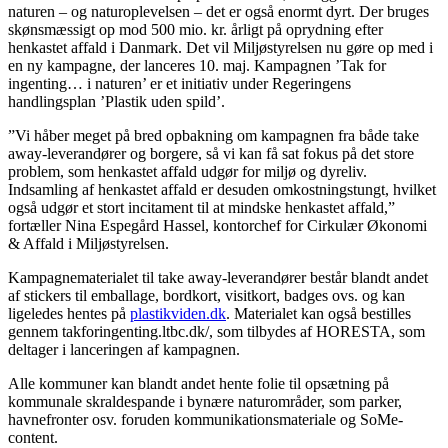
naturen – og naturoplevelsen – det er også enormt dyrt. Der bruges
skønsmæssigt op mod 500 mio. kr. årligt på oprydning efter
henkastet affald i Danmark. Det vil Miljøstyrelsen nu gøre op med i
en ny kampagne, der lanceres 10. maj. Kampagnen ’Tak for
ingenting… i naturen’ er et initiativ under Regeringens
handlingsplan ’Plastik uden spild’.
”Vi håber meget på bred opbakning om kampagnen fra både take
away-leverandører og borgere, så vi kan få sat fokus på det store
problem, som henkastet affald udgør for miljø og dyreliv.
Indsamling af henkastet affald er desuden omkostningstungt, hvilket
også udgør et stort incitament til at mindske henkastet affald,”
fortæller Nina Espegård Hassel, kontorchef for Cirkulær Økonomi
& Affald i Miljøstyrelsen.
Kampagnematerialet til take away-leverandører består blandt andet
af stickers til emballage, bordkort, visitkort, badges ovs. og kan
ligeledes hentes på
plastikviden.dk
. Materialet kan også bestilles
gennem takforingenting.ltbc.dk/, som tilbydes af HORESTA, som
deltager i lanceringen af kampagnen.
Alle kommuner kan blandt andet hente folie til opsætning på
kommunale skraldespande i bynære naturområder, som parker,
havnefronter osv. foruden kommunikationsmateriale og SoMe-
content.