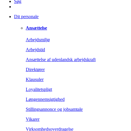
Søg
Dit personale
Ansættelse
Arbejdsmiljø
Arbejdstid
Ansættelse af udenlandsk arbejdskraft
Direktører
Klausuler
Loyalitetspligt
Løngennemsigtighed
Stillingsannonce og jobsamtale
Vikarer
Virksomhedsoverdragelse