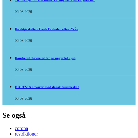
Tivolis nye område åbner 15. august: Bliv klogere her
06-08-2026
Direktørskifte i Tivoli Friheden efter 25 år
06-08-2026
Danske lufthavne løfter passagertal i juli
06-08-2026
HORESTA advarer mod dansk turismeskat
06-08-2026
Se også
corona
restriktioner