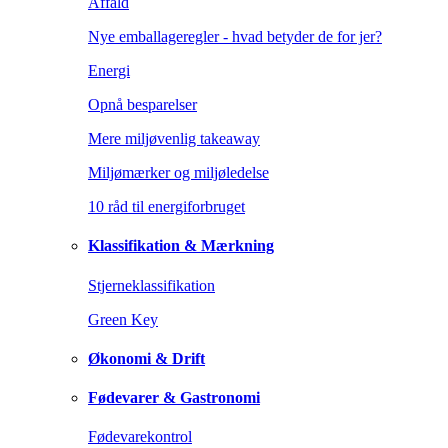
Affald
Nye emballageregler - hvad betyder de for jer?
Energi
Opnå besparelser
Mere miljøvenlig takeaway
Miljømærker og miljøledelse
10 råd til energiforbruget
Klassifikation & Mærkning
Stjerneklassifikation
Green Key
Økonomi & Drift
Fødevarer & Gastronomi
Fødevarekontrol