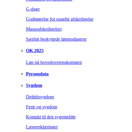
G-dage
Godtgørelse for usaglig afskedigelse
Masseafskedigelser
Særligt beskyttede lønmodtagere
OK 2025
Løn på hovedoverenskomsten
Persondata
Sygdom
Deltidssygdom
Ferie og sygdom
Kontakt til den sygemeldte
Lægeerklæringer