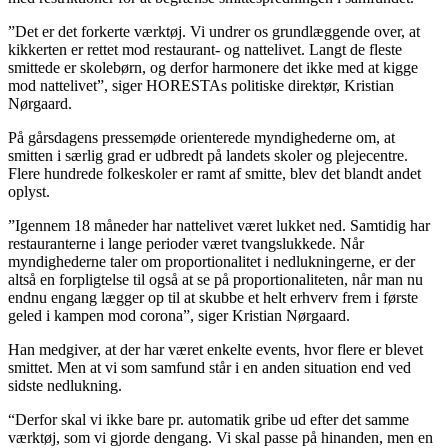
”Det er det forkerte værktøj. Vi undrer os grundlæggende over, at
kikkerten er rettet mod restaurant- og nattelivet. Langt de fleste
smittede er skolebørn, og derfor harmonere det ikke med at kigge
mod nattelivet”, siger HORESTAs politiske direktør, Kristian
Nørgaard.
På gårsdagens pressemøde orienterede myndighederne om, at
smitten i særlig grad er udbredt på landets skoler og plejecentre.
Flere hundrede folkeskoler er ramt af smitte, blev det blandt andet
oplyst.
”Igennem 18 måneder har nattelivet været lukket ned. Samtidig har
restauranterne i lange perioder været tvangslukkede. Når
myndighederne taler om proportionalitet i nedlukningerne, er der
altså en forpligtelse til også at se på proportionaliteten, når man nu
endnu engang lægger op til at skubbe et helt erhverv frem i første
geled i kampen mod corona”, siger Kristian Nørgaard.
Han medgiver, at der har været enkelte events, hvor flere er blevet
smittet. Men at vi som samfund står i en anden situation end ved
sidste nedlukning.
“Derfor skal vi ikke bare pr. automatik gribe ud efter det samme
værktøj, som vi gjorde dengang. Vi skal passe på hinanden, men en