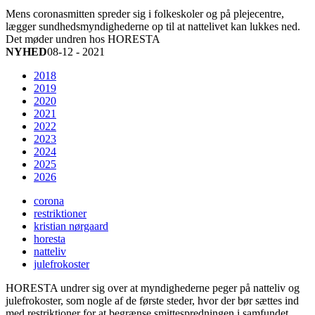
Mens coronasmitten spreder sig i folkeskoler og på plejecentre,
lægger sundhedsmyndighederne op til at nattelivet kan lukkes ned.
Det møder undren hos HORESTA
NYHED
08-12 - 2021
2018
2019
2020
2021
2022
2023
2024
2025
2026
corona
restriktioner
kristian nørgaard
horesta
natteliv
julefrokoster
HORESTA undrer sig over at myndighederne peger på natteliv og
julefrokoster, som nogle af de første steder, hvor der bør sættes ind
med restriktioner for at begrænse smittespredningen i samfundet.