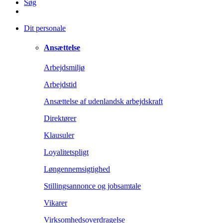
Søg
Dit personale
Ansættelse
Arbejdsmiljø
Arbejdstid
Ansættelse af udenlandsk arbejdskraft
Direktører
Klausuler
Loyalitetspligt
Løngennemsigtighed
Stillingsannonce og jobsamtale
Vikarer
Virksomhedsoverdragelse