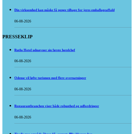
Din virksomhed kan måske få penge tilbage for jeres emballageaffald
06-08-2026
PRESSEKLIP
Ruths Hotel udnævner sin første hotelchef
06-08-2026
Odense vil løfte turismen med flere overnatninger
06-08-2026
Restaurantbranchen viser både robusthed og udfordringer
06-08-2026