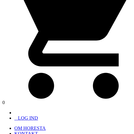
0
LOG IND
OM HORESTA
KONTAKT