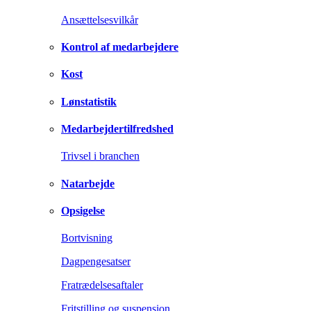
Ansættelsesvilkår
Kontrol af medarbejdere
Kost
Lønstatistik
Medarbejdertilfredshed
Trivsel i branchen
Natarbejde
Opsigelse
Bortvisning
Dagpengesatser
Fratrædelsesaftaler
Fritstilling og suspension