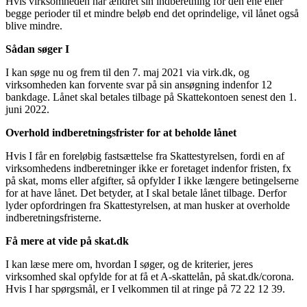
Hvis virksomheden har ændret sin indberetning for den ene eller
begge perioder til et mindre beløb end det oprindelige, vil lånet også
blive mindre.
Sådan søger I
I kan søge nu og frem til den 7. maj 2021 via virk.dk, og
virksomheden kan forvente svar på sin ansøgning indenfor 12
bankdage. Lånet skal betales tilbage på Skattekontoen senest den 1.
juni 2022.
Overhold indberetningsfrister for at beholde lånet
Hvis I får en foreløbig fastsættelse fra Skattestyrelsen, fordi en af
virksomhedens indberetninger ikke er foretaget indenfor fristen, fx
på skat, moms eller afgifter, så opfylder I ikke længere betingelserne
for at have lånet. Det betyder, at I skal betale lånet tilbage. Derfor
lyder opfordringen fra Skattestyrelsen, at man husker at overholde
indberetningsfristerne.
Få mere at vide på skat.dk
I kan læse mere om, hvordan I søger, og de kriterier, jeres
virksomhed skal opfylde for at få et A-skattelån, på skat.dk/corona.
Hvis I har spørgsmål, er I velkommen til at ringe på 72 22 12 39.