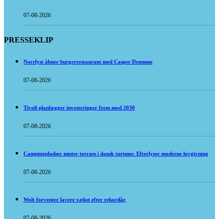
07-08-2026
PRESSEKLIP
Norrlyst åbner burgerrestaurant med Casper Drømme
07-08-2026
Tivoli planlægger investeringer frem mod 2030
07-08-2026
Campingpladser mister terræn i dansk turisme: Efterlyser moderne lovgivning
07-08-2026
Wolt forventer lavere vækst efter rekordår
07-08-2026