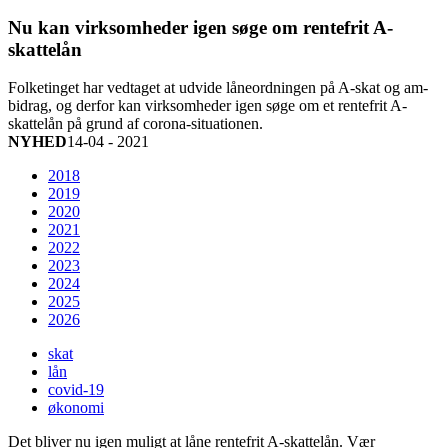
Nu kan virksomheder igen søge om rentefrit A-
skattelån
Folketinget har vedtaget at udvide låneordningen på A-skat og am-
bidrag, og derfor kan virksomheder igen søge om et rentefrit A-
skattelån på grund af corona-situationen.
NYHED
14-04 - 2021
2018
2019
2020
2021
2022
2023
2024
2025
2026
skat
lån
covid-19
økonomi
Det bliver nu igen muligt at låne rentefrit A-skattelån. Vær