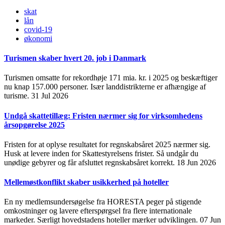
skat
lån
covid-19
økonomi
Turismen skaber hvert 20. job i Danmark
Turismen omsatte for rekordhøje 171 mia. kr. i 2025 og beskæftiger
nu knap 157.000 personer. Især landdistrikterne er afhængige af
turisme.
31 Jul 2026
Undgå skattetillæg: Fristen nærmer sig for virksomhedens
årsopgørelse 2025
Fristen for at oplyse resultatet for regnskabsåret 2025 nærmer sig.
Husk at levere inden for Skattestyrelsens frister. Så undgår du
unødige gebyrer og får afsluttet regnskabsåret korrekt.
18 Jun 2026
Mellemøstkonflikt skaber usikkerhed på hoteller
En ny medlemsundersøgelse fra HORESTA peger på stigende
omkostninger og lavere efterspørgsel fra flere internationale
markeder. Særligt hovedstadens hoteller mærker udviklingen.
07 Jun