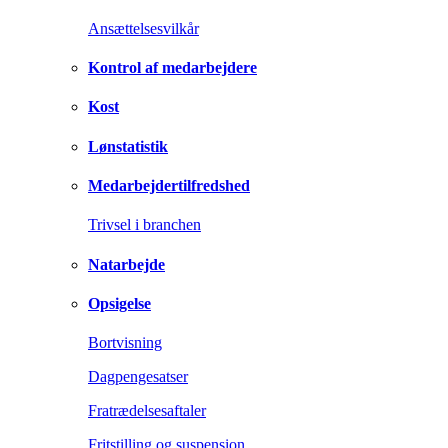
Ansættelsesvilkår
Kontrol af medarbejdere
Kost
Lønstatistik
Medarbejdertilfredshed
Trivsel i branchen
Natarbejde
Opsigelse
Bortvisning
Dagpengesatser
Fratrædelsesaftaler
Fritstilling og suspension