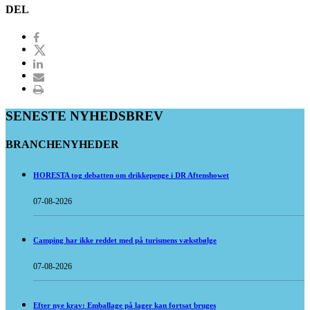
DEL
SENESTE NYHEDSBREV
BRANCHENYHEDER
HORESTA tog debatten om drikkepenge i DR Aftenshowet
07-08-2026
Camping har ikke reddet med på turismens vækstbølge
07-08-2026
Efter nye krav: Emballage på lager kan fortsat bruges