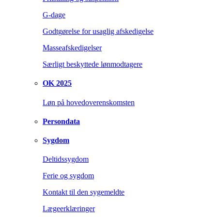
G-dage
Godtgørelse for usaglig afskedigelse
Masseafskedigelser
Særligt beskyttede lønmodtagere
OK 2025
Løn på hovedoverenskomsten
Persondata
Sygdom
Deltidssygdom
Ferie og sygdom
Kontakt til den sygemeldte
Lægeerklæringer