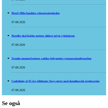
Hotel i Ribe knækker rekrutteringskoden
07-08-2026
Hoteller skal hjælpe turister sikkert ud på cykelstierne
07-08-2026
Svenske momserfaringer vækker bekymring i restaurationsbranchen
07-08-2026
I anledning af 45-års jubilæum: Stays sigter mod skandinavisk topplacering
07-08-2026
Se også