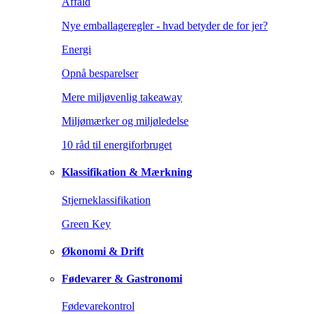
Affald
Nye emballageregler - hvad betyder de for jer?
Energi
Opnå besparelser
Mere miljøvenlig takeaway
Miljømærker og miljøledelse
10 råd til energiforbruget
Klassifikation & Mærkning
Stjerneklassifikation
Green Key
Økonomi & Drift
Fødevarer & Gastronomi
Fødevarekontrol