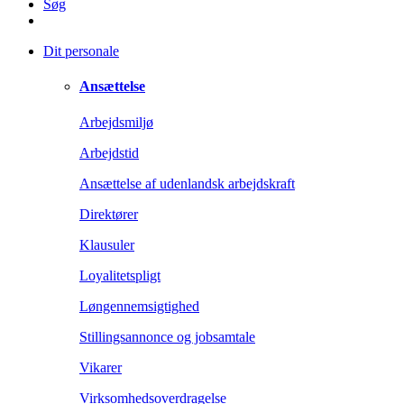
Søg
Dit personale
Ansættelse
Arbejdsmiljø
Arbejdstid
Ansættelse af udenlandsk arbejdskraft
Direktører
Klausuler
Loyalitetspligt
Løngennemsigtighed
Stillingsannonce og jobsamtale
Vikarer
Virksomhedsoverdragelse