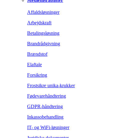
Medlemsrabatter
Affaldsløsninger
Arbejdskraft
Betalingsløsning
Brandrådgivning
Brændstof
Elaftale
Forsikring
Frostsikre unika-krukker
Fødevarehåndtering
GDPR-håndtering
Inkassobehandling
IT- og WiFi-løsninger
Juridiske dokumenter