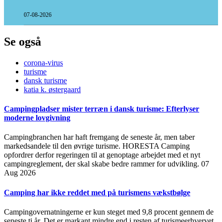
07-08-2026
Se også
corona-virus
turisme
dansk turisme
katia k. østergaard
Campingpladser mister terræn i dansk turisme: Efterlyser
moderne lovgivning
Campingbranchen har haft fremgang de seneste år, men taber
markedsandele til den øvrige turisme. HORESTA Camping
opfordrer derfor regeringen til at genoptage arbejdet med et nyt
campingreglement, der skal skabe bedre rammer for udvikling.
07
Aug 2026
Camping har ikke reddet med på turismens vækstbølge
Campingovernatningerne er kun steget med 9,8 procent gennem de
seneste ti år. Det er markant mindre end i resten af turismeerhvervet.