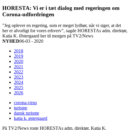
HORESTA: Vi er i tæt dialog med regeringen om
Corona-udfordringen
”Jeg oplever en regering, som er meget lydhør, når vi siger, at det
her er alvorligt for vores erhverv”, sagde HORESTAs adm. direktør,
Katia K. Østergaard her til morgen på TV2/News
NYHED
06-03 - 2020
2018
2019
2020
2021
2022
2023
2024
2025
2026
corona-virus
turisme
dansk turisme
katia k. østergaard
På TV2/News roste HORESTAs adm. direktør, Katia K.