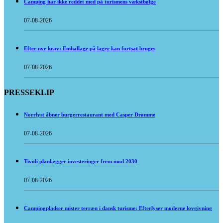
Camping har ikke reddet med på turismens vækstbølge
07-08-2026
Efter nye krav: Emballage på lager kan fortsat bruges
07-08-2026
PRESSEKLIP
Norrlyst åbner burgerrestaurant med Casper Drømme
07-08-2026
Tivoli planlægger investeringer frem mod 2030
07-08-2026
Campingpladser mister terræn i dansk turisme: Efterlyser moderne lovgivning