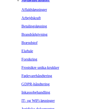
Medlemsrabatter
Affaldsløsninger
Arbejdskraft
Betalingsløsning
Brandrådgivning
Brændstof
Elaftale
Forsikring
Frostsikre unika-krukker
Fødevarehåndtering
GDPR-håndtering
Inkassobehandling
IT- og WiFi-løsninger
Juridiske dokumenter