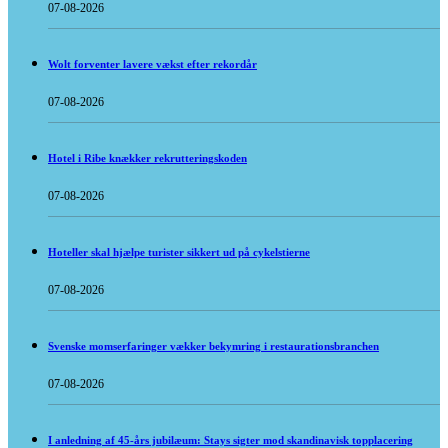
07-08-2026
Wolt forventer lavere vækst efter rekordår
07-08-2026
Hotel i Ribe knækker rekrutteringskoden
07-08-2026
Hoteller skal hjælpe turister sikkert ud på cykelstierne
07-08-2026
Svenske momserfaringer vækker bekymring i restaurationsbranchen
07-08-2026
I anledning af 45-års jubilæum: Stays sigter mod skandinavisk topplacering