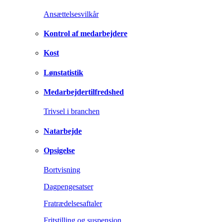
Ansættelsesvilkår
Kontrol af medarbejdere
Kost
Lønstatistik
Medarbejdertilfredshed
Trivsel i branchen
Natarbejde
Opsigelse
Bortvisning
Dagpengesatser
Fratrædelsesaftaler
Fritstilling og suspension