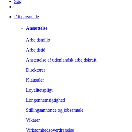
Søg
Dit personale
Ansættelse
Arbejdsmiljø
Arbejdstid
Ansættelse af udenlandsk arbejdskraft
Direktører
Klausuler
Loyalitetspligt
Løngennemsigtighed
Stillingsannonce og jobsamtale
Vikarer
Virksomhedsoverdragelse