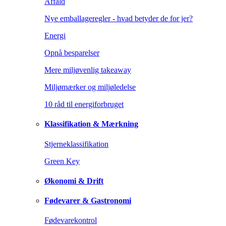
Affald
Nye emballageregler - hvad betyder de for jer?
Energi
Opnå besparelser
Mere miljøvenlig takeaway
Miljømærker og miljøledelse
10 råd til energiforbruget
Klassifikation & Mærkning
Stjerneklassifikation
Green Key
Økonomi & Drift
Fødevarer & Gastronomi
Fødevarekontrol