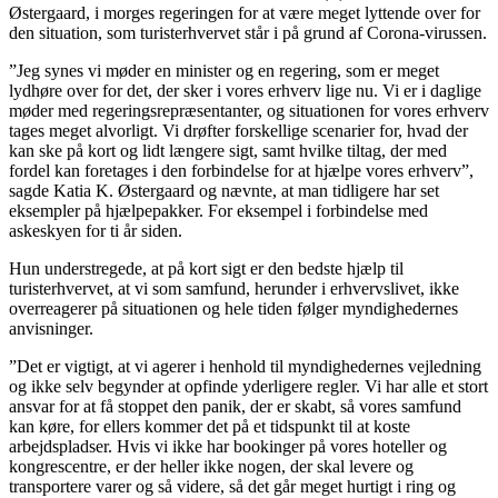
Østergaard, i morges regeringen for at være meget lyttende over for
den situation, som turisterhvervet står i på grund af Corona-virussen.
”Jeg synes vi møder en minister og en regering, som er meget
lydhøre over for det, der sker i vores erhverv lige nu. Vi er i daglige
møder med regeringsrepræsentanter, og situationen for vores erhverv
tages meget alvorligt. Vi drøfter forskellige scenarier for, hvad der
kan ske på kort og lidt længere sigt, samt hvilke tiltag, der med
fordel kan foretages i den forbindelse for at hjælpe vores erhverv”,
sagde Katia K. Østergaard og nævnte, at man tidligere har set
eksempler på hjælpepakker. For eksempel i forbindelse med
askeskyen for ti år siden.
Hun understregede, at på kort sigt er den bedste hjælp til
turisterhvervet, at vi som samfund, herunder i erhvervslivet, ikke
overreagerer på situationen og hele tiden følger myndighedernes
anvisninger.
”Det er vigtigt, at vi agerer i henhold til myndighedernes vejledning
og ikke selv begynder at opfinde yderligere regler. Vi har alle et stort
ansvar for at få stoppet den panik, der er skabt, så vores samfund
kan køre, for ellers kommer det på et tidspunkt til at koste
arbejdspladser. Hvis vi ikke har bookinger på vores hoteller og
kongrescentre, er der heller ikke nogen, der skal levere og
transportere varer og så videre, så det går meget hurtigt i ring og