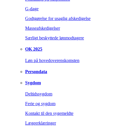
G-dage
Godtgørelse for usaglig afskedigelse
Masseafskedigelser
Særligt beskyttede lønmodtagere
OK 2025
Løn på hovedoverenskomsten
Persondata
Sygdom
Deltidssygdom
Ferie og sygdom
Kontakt til den sygemeldte
Lægeerklæringer