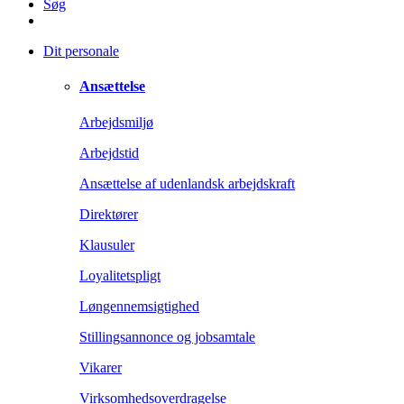
Søg
Dit personale
Ansættelse
Arbejdsmiljø
Arbejdstid
Ansættelse af udenlandsk arbejdskraft
Direktører
Klausuler
Loyalitetspligt
Løngennemsigtighed
Stillingsannonce og jobsamtale
Vikarer
Virksomhedsoverdragelse