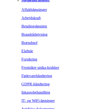
Medlemsrabatter
Affaldsløsninger
Arbejdskraft
Betalingsløsning
Brandrådgivning
Brændstof
Elaftale
Forsikring
Frostsikre unika-krukker
Fødevarehåndtering
GDPR-håndtering
Inkassobehandling
IT- og WiFi-løsninger
Juridiske dokumenter