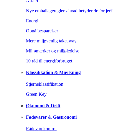
Affald
Nye emballageregler - hvad betyder de for jer?
Energi
Opnå besparelser
Mere miljøvenlig takeaway
Miljømærker og miljøledelse
10 råd til energiforbruget
Klassifikation & Mærkning
Stjerneklassifikation
Green Key
Økonomi & Drift
Fødevarer & Gastronomi
Fødevarekontrol