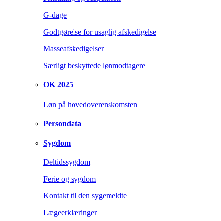
G-dage
Godtgørelse for usaglig afskedigelse
Masseafskedigelser
Særligt beskyttede lønmodtagere
OK 2025
Løn på hovedoverenskomsten
Persondata
Sygdom
Deltidssygdom
Ferie og sygdom
Kontakt til den sygemeldte
Lægeerklæringer