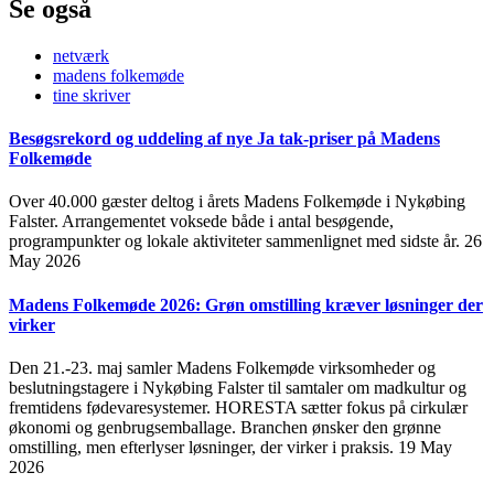
Se også
netværk
madens folkemøde
tine skriver
Besøgsrekord og uddeling af nye Ja tak-priser på Madens
Folkemøde
Over 40.000 gæster deltog i årets Madens Folkemøde i Nykøbing
Falster. Arrangementet voksede både i antal besøgende,
programpunkter og lokale aktiviteter sammenlignet med sidste år.
26
May 2026
Madens Folkemøde 2026: Grøn omstilling kræver løsninger der
virker
Den 21.-23. maj samler Madens Folkemøde virksomheder og
beslutningstagere i Nykøbing Falster til samtaler om madkultur og
fremtidens fødevaresystemer. HORESTA sætter fokus på cirkulær
økonomi og genbrugsemballage. Branchen ønsker den grønne
omstilling, men efterlyser løsninger, der virker i praksis.
19 May
2026