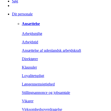
Søg
Dit personale
Ansættelse
Arbejdsmiljø
Arbejdstid
Ansættelse af udenlandsk arbejdskraft
Direktører
Klausuler
Loyalitetspligt
Løngennemsigtighed
Stillingsannonce og jobsamtale
Vikarer
Virksomhedsoverdragelse