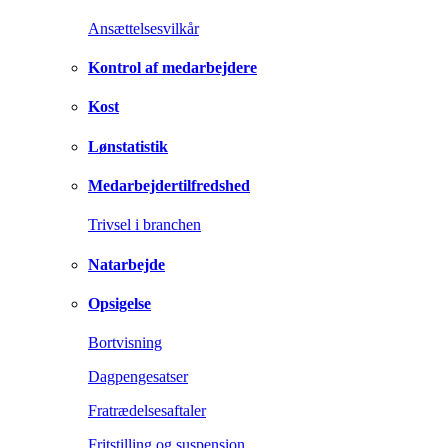
Ansættelsesvilkår
Kontrol af medarbejdere
Kost
Lønstatistik
Medarbejdertilfredshed
Trivsel i branchen
Natarbejde
Opsigelse
Bortvisning
Dagpengesatser
Fratrædelsesaftaler
Fritstilling og suspension