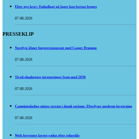
Efter nye krav: Emballage på lager kan fortsat bruges
07-08-2026
PRESSEKLIP
Norrlyst åbner burgerrestaurant med Casper Drømme
07-08-2026
Tivoli planlægger investeringer frem mod 2030
07-08-2026
Campingpladser mister terræn i dansk turisme: Efterlyser moderne lovgivning
07-08-2026
Wolt forventer lavere vækst efter rekordår