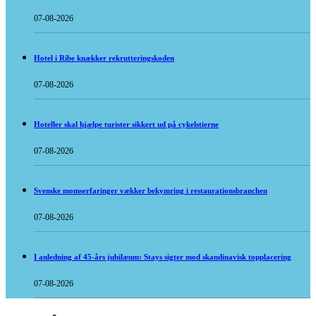
07-08-2026
Hotel i Ribe knækker rekrutteringskoden
07-08-2026
Hoteller skal hjælpe turister sikkert ud på cykelstierne
07-08-2026
Svenske momserfaringer vækker bekymring i restaurationsbranchen
07-08-2026
I anledning af 45-års jubilæum: Stays sigter mod skandinavisk topplacering
07-08-2026