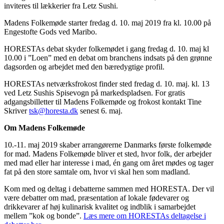
inviteres til lækkerier fra Letz Sushi.
Madens Folkemøde starter fredag d. 10. maj 2019 fra kl. 10.00 på
Engestofte Gods ved Maribo.
HORESTAs debat skyder folkemødet i gang fredag d. 10. maj kl
10.00 i ”Loen” med en debat om branchens indsats på den grønne
dagsorden og arbejdet med den bæredygtige profil.
HORESTAs netværksfrokost finder sted fredag d. 10. maj. kl. 13
ved Letz Sushis Spisevogn på markedspladsen. For gratis
adgangsbilletter til Madens Folkemøde og frokost kontakt Tine
Skriver
tsk@horesta.dk
senest 6. maj.
Om Madens Folkemøde
10.-11. maj 2019 skaber arrangørerne Danmarks første folkemøde
for mad. Madens Folkemøde bliver et sted, hvor folk, der arbejder
med mad eller har interesse i mad, én gang om året mødes og tager
fat på den store samtale om, hvor vi skal hen som madland.
Kom med og deltag i debatterne sammen med HORESTA. Der vil
være debatter om mad, præsentation af lokale fødevarer og
drikkevarer af høj kulinarisk kvalitet og indblik i samarbejdet
mellem ”kok og bonde”.
Læs mere om HORESTAs deltagelse i