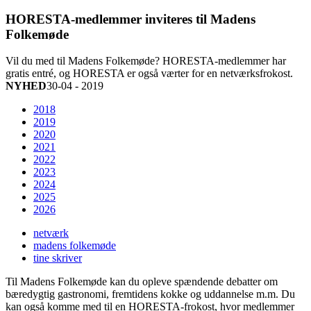
HORESTA-medlemmer inviteres til Madens
Folkemøde
Vil du med til Madens Folkemøde? HORESTA-medlemmer har
gratis entré, og HORESTA er også værter for en netværksfrokost.
NYHED
30-04 - 2019
2018
2019
2020
2021
2022
2023
2024
2025
2026
netværk
madens folkemøde
tine skriver
Til Madens Folkemøde kan du opleve spændende debatter om
bæredygtig gastronomi, fremtidens kokke og uddannelse m.m. Du
kan også komme med til en HORESTA-frokost, hvor medlemmer