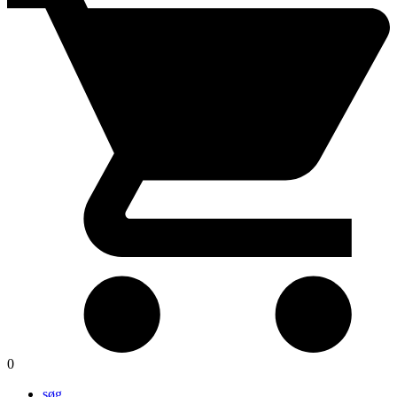
0
søg