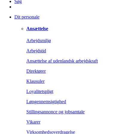
Søg
Dit personale
Ansættelse
Arbejdsmiljø
Arbejdstid
Ansættelse af udenlandsk arbejdskraft
Direktører
Klausuler
Loyalitetspligt
Løngennemsigtighed
Stillingsannonce og jobsamtale
Vikarer
Virksomhedsoverdragelse