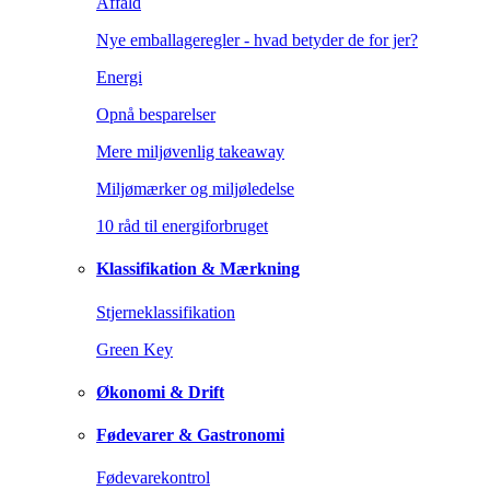
Affald
Nye emballageregler - hvad betyder de for jer?
Energi
Opnå besparelser
Mere miljøvenlig takeaway
Miljømærker og miljøledelse
10 råd til energiforbruget
Klassifikation & Mærkning
Stjerneklassifikation
Green Key
Økonomi & Drift
Fødevarer & Gastronomi
Fødevarekontrol