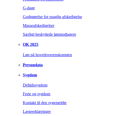
G-dage
Godtgørelse for usaglig afskedigelse
Masseafskedigelser
Særligt beskyttede lønmodtagere
OK 2025
Løn på hovedoverenskomsten
Persondata
Sygdom
Deltidssygdom
Ferie og sygdom
Kontakt til den sygemeldte
Lægeerklæringer