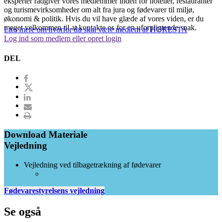
eksperter rådgiver vores medlemmer inden for hoteller, restauranter
og turismevirksomheder om alt fra jura og fødevarer til miljø,
økonomi & politik. Hvis du vil have glæde af vores viden, er du
meget velkommen til at kontakte os for en uforpligtende snak.
Læs mere om hvorfor du skal være medlem af HORESTA
Log ind som medlem eller opret login
DEL
Download Materiale
Vejledning
Vejledning ved tilbagetrækning af fødevarer
Fødevarestyrelsens vejledning
Se også