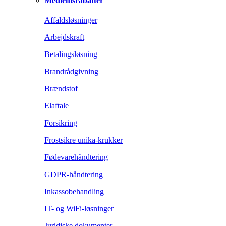
Medlemsrabatter
Affaldsløsninger
Arbejdskraft
Betalingsløsning
Brandrådgivning
Brændstof
Elaftale
Forsikring
Frostsikre unika-krukker
Fødevarehåndtering
GDPR-håndtering
Inkassobehandling
IT- og WiFi-løsninger
Juridiske dokumenter