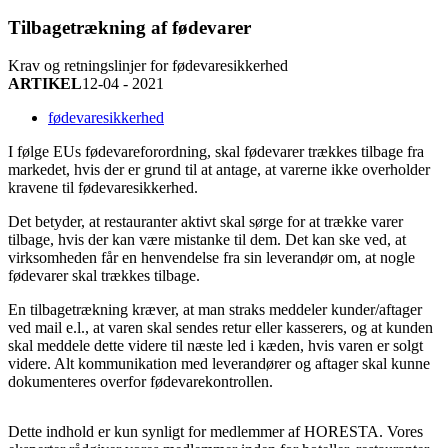
Tilbagetrækning af fødevarer
Krav og retningslinjer for fødevaresikkerhed
ARTIKEL
12-04 - 2021
fødevaresikkerhed
I følge EUs fødevareforordning, skal fødevarer trækkes tilbage fra
markedet, hvis der er grund til at antage, at varerne ikke overholder
kravene til fødevaresikkerhed.
Det betyder, at restauranter aktivt skal sørge for at trække varer
tilbage, hvis der kan være mistanke til dem. Det kan ske ved, at
virksomheden får en henvendelse fra sin leverandør om, at nogle
fødevarer skal trækkes tilbage.
En tilbagetrækning kræver, at man straks meddeler kunder/aftager
ved mail e.l., at varen skal sendes retur eller kasserers, og at kunden
skal meddele dette videre til næste led i kæden, hvis varen er solgt
videre. Alt kommunikation med leverandører og aftager skal kunne
dokumenteres overfor fødevarekontrollen.
Dette indhold er kun synligt for medlemmer af HORESTA. Vores