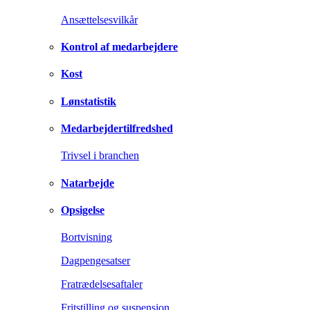
Ansættelsesvilkår
Kontrol af medarbejdere
Kost
Lønstatistik
Medarbejdertilfredshed
Trivsel i branchen
Natarbejde
Opsigelse
Bortvisning
Dagpengesatser
Fratrædelsesaftaler
Fritstilling og suspension