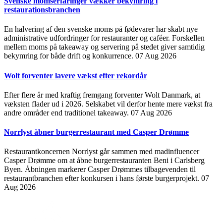
Svenske momserfaringer vækker bekymring i
restaurationsbranchen
En halvering af den svenske moms på fødevarer har skabt nye
administrative udfordringer for restauranter og caféer. Forskellen
mellem moms på takeaway og servering på stedet giver samtidig
bekymring for både drift og konkurrence.
07 Aug 2026
Wolt forventer lavere vækst efter rekordår
Efter flere år med kraftig fremgang forventer Wolt Danmark, at
væksten flader ud i 2026. Selskabet vil derfor hente mere vækst fra
andre områder end traditionel takeaway.
07 Aug 2026
Norrlyst åbner burgerrestaurant med Casper Drømme
Restaurantkoncernen Norrlyst går sammen med madinfluencer
Casper Drømme om at åbne burgerrestauranten Beni i Carlsberg
Byen. Åbningen markerer Casper Drømmes tilbagevenden til
restaurantbranchen efter konkursen i hans første burgerprojekt.
07
Aug 2026