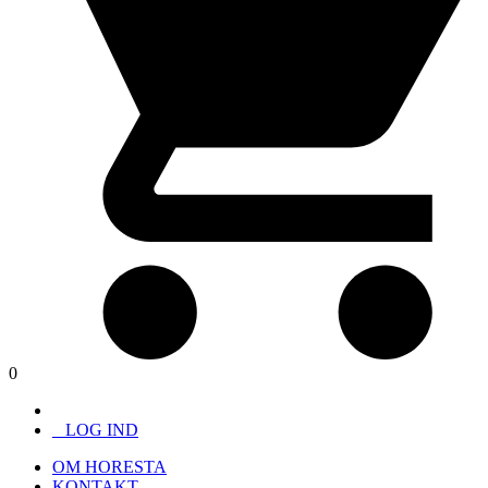
0
LOG IND
OM HORESTA
KONTAKT