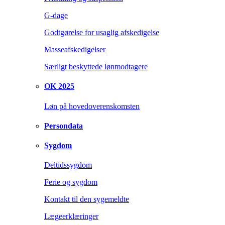
G-dage
Godtgørelse for usaglig afskedigelse
Masseafskedigelser
Særligt beskyttede lønmodtagere
OK 2025
Løn på hovedoverenskomsten
Persondata
Sygdom
Deltidssygdom
Ferie og sygdom
Kontakt til den sygemeldte
Lægeerklæringer