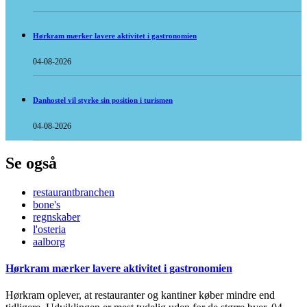
Hørkram mærker lavere aktivitet i gastronomien
04-08-2026
Danhostel vil styrke sin position i turismen
04-08-2026
Se også
restaurantbranchen
bone's
regnskaber
l'osteria
aalborg
Hørkram mærker lavere aktivitet i gastronomien
Hørkram oplever, at restauranter og kantiner køber mindre end