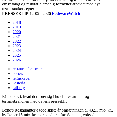
omsætning og resultat. Samtidig fortsætter arbejdet med nye
restaurantkoncepter.
PRESSEKLIP
12-05 - 2026
FødevareWatch
2018
2019
2020
2021
2022
2023
2024
2025
2026
restaurantbranchen
bone's
regnskaber
l'osteria
aalborg
Få indblik i, hvad der rører sig i hotel-, restaurant- og
turismebranchen med dagens presseklip.
Bone’s Restauranter øgede sidste år omsætningen til 432,1 mio. kr.,
hvilket er 15 mio. kr. mere end året før. Samtidig voksede