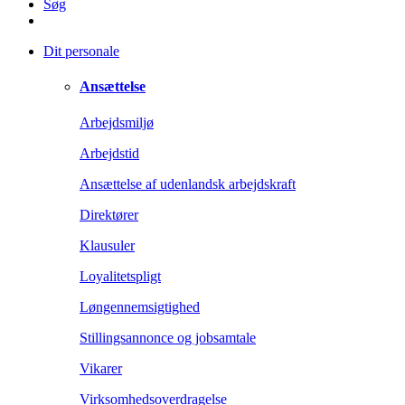
Søg
Dit personale
Ansættelse
Arbejdsmiljø
Arbejdstid
Ansættelse af udenlandsk arbejdskraft
Direktører
Klausuler
Loyalitetspligt
Løngennemsigtighed
Stillingsannonce og jobsamtale
Vikarer
Virksomhedsoverdragelse