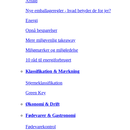
Affald
Nye emballageregler - hvad betyder de for jer?
Energi
Opnå besparelser
Mere miljøvenlig takeaway
Miljømærker og miljøledelse
10 råd til energiforbruget
Klassifikation & Mærkning
Stjerneklassifikation
Green Key
Økonomi & Drift
Fødevarer & Gastronomi
Fødevarekontrol