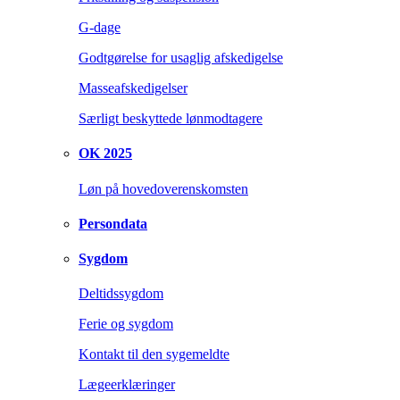
G-dage
Godtgørelse for usaglig afskedigelse
Masseafskedigelser
Særligt beskyttede lønmodtagere
OK 2025
Løn på hovedoverenskomsten
Persondata
Sygdom
Deltidssygdom
Ferie og sygdom
Kontakt til den sygemeldte
Lægeerklæringer