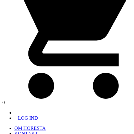
0
LOG IND
OM HORESTA
KONTAKT