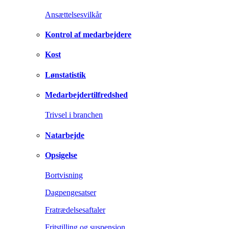
Ansættelsesvilkår
Kontrol af medarbejdere
Kost
Lønstatistik
Medarbejdertilfredshed
Trivsel i branchen
Natarbejde
Opsigelse
Bortvisning
Dagpengesatser
Fratrædelsesaftaler
Fritstilling og suspension