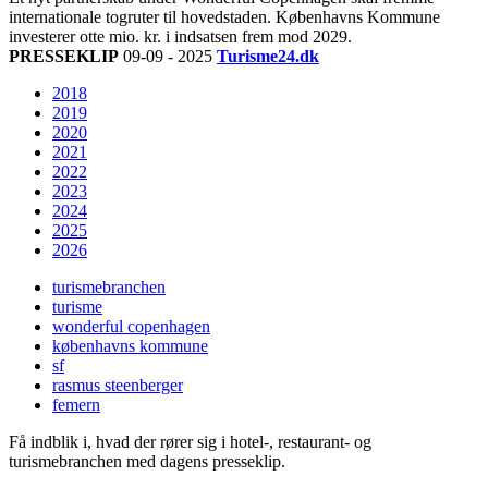
internationale togruter til hovedstaden. Københavns Kommune
investerer otte mio. kr. i indsatsen frem mod 2029.
PRESSEKLIP
09-09 - 2025
Turisme24.dk
2018
2019
2020
2021
2022
2023
2024
2025
2026
turismebranchen
turisme
wonderful copenhagen
københavns kommune
sf
rasmus steenberger
femern
Få indblik i, hvad der rører sig i hotel-, restaurant- og
turismebranchen med dagens presseklip.