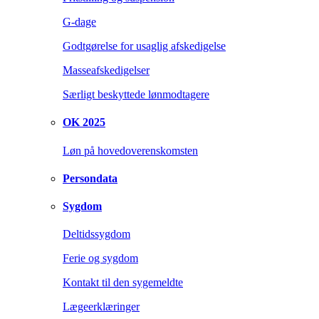
G-dage
Godtgørelse for usaglig afskedigelse
Masseafskedigelser
Særligt beskyttede lønmodtagere
OK 2025
Løn på hovedoverenskomsten
Persondata
Sygdom
Deltidssygdom
Ferie og sygdom
Kontakt til den sygemeldte
Lægeerklæringer