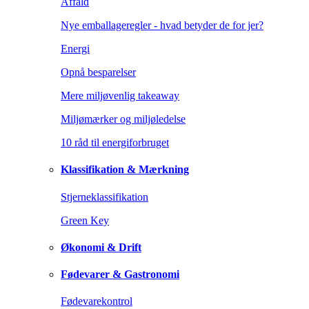
Affald
Nye emballageregler - hvad betyder de for jer?
Energi
Opnå besparelser
Mere miljøvenlig takeaway
Miljømærker og miljøledelse
10 råd til energiforbruget
Klassifikation & Mærkning
Stjerneklassifikation
Green Key
Økonomi & Drift
Fødevarer & Gastronomi
Fødevarekontrol