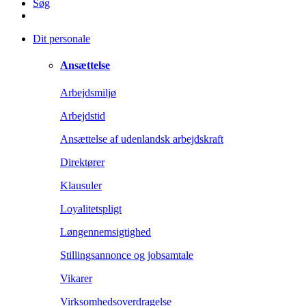
Søg
Dit personale
Ansættelse
Arbejdsmiljø
Arbejdstid
Ansættelse af udenlandsk arbejdskraft
Direktører
Klausuler
Loyalitetspligt
Løngennemsigtighed
Stillingsannonce og jobsamtale
Vikarer
Virksomhedsoverdragelse