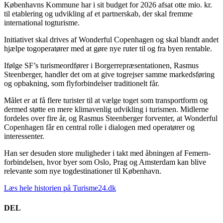
Københavns Kommune har i sit budget for 2026 afsat otte mio. kr.
til etablering og udvikling af et partnerskab, der skal fremme
international togturisme.
Initiativet skal drives af Wonderful Copenhagen og skal blandt andet
hjælpe togoperatører med at gøre nye ruter til og fra byen rentable.
Ifølge SF’s turismeordfører i Borgerrepræsentationen, Rasmus
Steenberger, handler det om at give togrejser samme markedsføring
og opbakning, som flyforbindelser traditionelt får.
Målet er at få flere turister til at vælge toget som transportform og
dermed støtte en mere klimavenlig udvikling i turismen. Midlerne
fordeles over fire år, og Rasmus Steenberger forventer, at Wonderful
Copenhagen får en central rolle i dialogen med operatører og
interessenter.
Han ser desuden store muligheder i takt med åbningen af Femern-
forbindelsen, hvor byer som Oslo, Prag og Amsterdam kan blive
relevante som nye togdestinationer til København.
Læs hele historien på Turisme24.dk
DEL