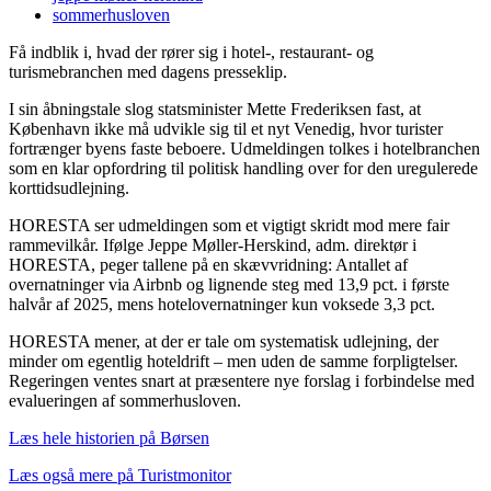
sommerhusloven
Få indblik i, hvad der rører sig i hotel-, restaurant- og
turismebranchen med dagens presseklip.
I sin åbningstale slog statsminister Mette Frederiksen fast, at
København ikke må udvikle sig til et nyt Venedig, hvor turister
fortrænger byens faste beboere. Udmeldingen tolkes i hotelbranchen
som en klar opfordring til politisk handling over for den uregulerede
korttidsudlejning.
HORESTA ser udmeldingen som et vigtigt skridt mod mere fair
rammevilkår. Ifølge Jeppe Møller-Herskind, adm. direktør i
HORESTA, peger tallene på en skævvridning: Antallet af
overnatninger via Airbnb og lignende steg med 13,9 pct. i første
halvår af 2025, mens hotelovernatninger kun voksede 3,3 pct.
HORESTA mener, at der er tale om systematisk udlejning, der
minder om egentlig hoteldrift – men uden de samme forpligtelser.
Regeringen ventes snart at præsentere nye forslag i forbindelse med
evalueringen af sommerhusloven.
Læs hele historien på Børsen
Læs også mere på Turistmonitor