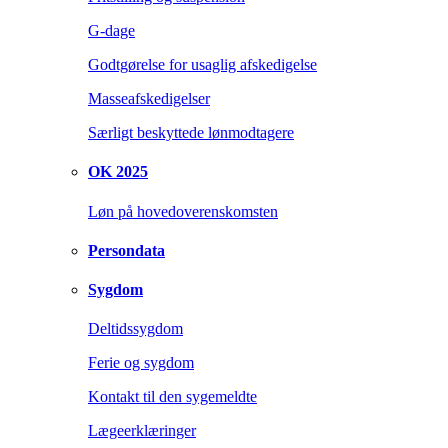
G-dage
Godtgørelse for usaglig afskedigelse
Masseafskedigelser
Særligt beskyttede lønmodtagere
OK 2025
Løn på hovedoverenskomsten
Persondata
Sygdom
Deltidssygdom
Ferie og sygdom
Kontakt til den sygemeldte
Lægeerklæringer