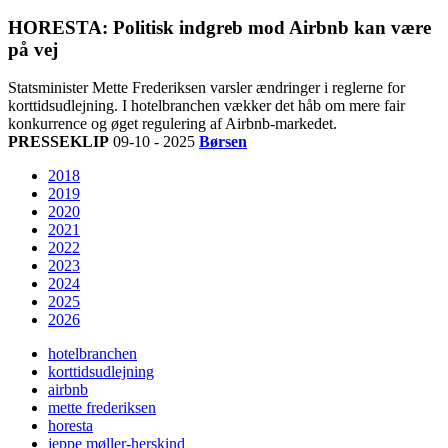
HORESTA: Politisk indgreb mod Airbnb kan være
på vej
Statsminister Mette Frederiksen varsler ændringer i reglerne for
korttidsudlejning. I hotelbranchen vækker det håb om mere fair
konkurrence og øget regulering af Airbnb-markedet.
PRESSEKLIP
09-10 - 2025
Børsen
2018
2019
2020
2021
2022
2023
2024
2025
2026
hotelbranchen
korttidsudlejning
airbnb
mette frederiksen
horesta
jeppe møller-herskind