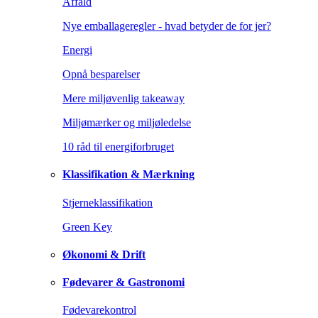
Affald
Nye emballageregler - hvad betyder de for jer?
Energi
Opnå besparelser
Mere miljøvenlig takeaway
Miljømærker og miljøledelse
10 råd til energiforbruget
Klassifikation & Mærkning
Stjerneklassifikation
Green Key
Økonomi & Drift
Fødevarer & Gastronomi
Fødevarekontrol