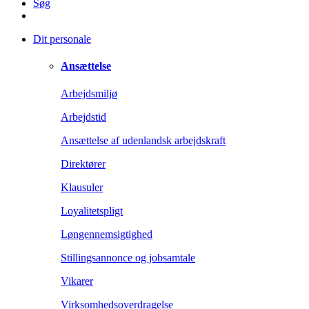
Søg
Dit personale
Ansættelse
Arbejdsmiljø
Arbejdstid
Ansættelse af udenlandsk arbejdskraft
Direktører
Klausuler
Loyalitetspligt
Løngennemsigtighed
Stillingsannonce og jobsamtale
Vikarer
Virksomhedsoverdragelse