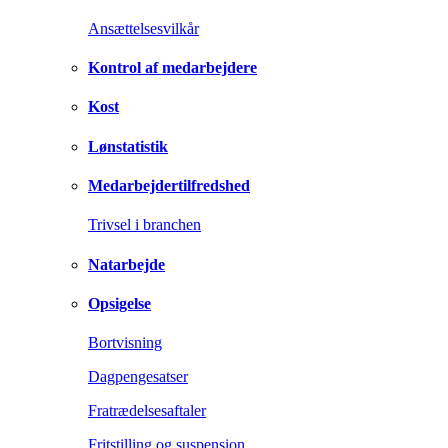
Ansættelsesvilkår
Kontrol af medarbejdere
Kost
Lønstatistik
Medarbejdertilfredshed
Trivsel i branchen
Natarbejde
Opsigelse
Bortvisning
Dagpengesatser
Fratrædelsesaftaler
Fritstilling og suspension