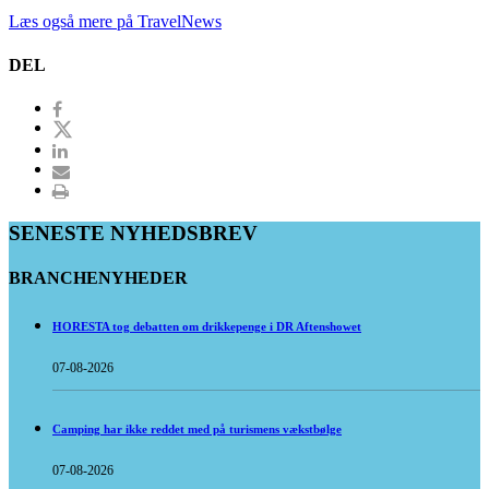
Læs også mere på TravelNews
DEL
SENESTE NYHEDSBREV
BRANCHENYHEDER
HORESTA tog debatten om drikkepenge i DR Aftenshowet
07-08-2026
Camping har ikke reddet med på turismens vækstbølge
07-08-2026