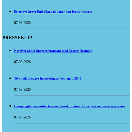
Efter nye krav: Emballage på lager kan fortsat bruges
07-08-2026
PRESSEKLIP
Norrlyst åbner burgerrestaurant med Casper Drømme
07-08-2026
Tivoli planlægger investeringer frem mod 2030
07-08-2026
Campingpladser mister terræn i dansk turisme: Efterlyser moderne lovgivning
07-08-2026