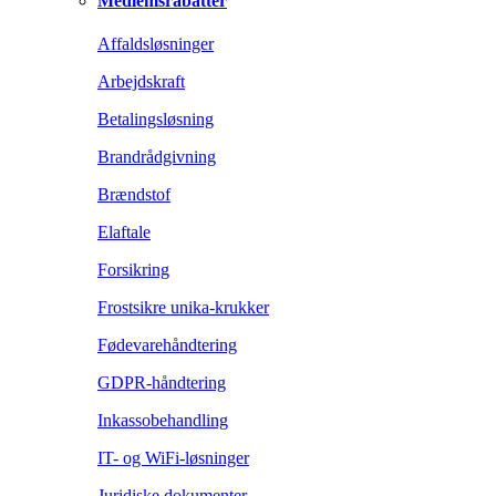
Medlemsrabatter
Affaldsløsninger
Arbejdskraft
Betalingsløsning
Brandrådgivning
Brændstof
Elaftale
Forsikring
Frostsikre unika-krukker
Fødevarehåndtering
GDPR-håndtering
Inkassobehandling
IT- og WiFi-løsninger
Juridiske dokumenter