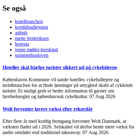
Se også
hotelbranchen
korttidsudlejning
airbnb
mette frederiksen
horesta
jeppe møller-herskind
sommerhusloven
Hoteller skal hjælpe turister sikkert ud på cykelstierne
Københavns Kommune vil samle hoteller, cykeludlejere og
turistbranchen for at finde løsninger på utryghed skabt af cyklende
turister. Et muligt greb er bedre information til gæster om
færdselsregler og københavnsk cykelkultur.
07 Aug 2026
Wolt forventer lavere vækst efter rekordår
Efter flere år med kraftig fremgang forventer Wolt Danmark, at
væksten flader ud i 2026. Selskabet vil derfor hente mere vækst fra
andre områder end traditionel takeaway.
07 Aug 2026