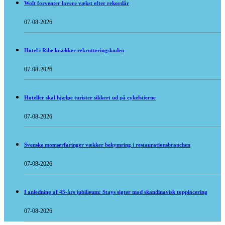
Wolt forventer lavere vækst efter rekordår
07-08-2026
Hotel i Ribe knækker rekrutteringskoden
07-08-2026
Hoteller skal hjælpe turister sikkert ud på cykelstierne
07-08-2026
Svenske momserfaringer vækker bekymring i restaurationsbranchen
07-08-2026
I anledning af 45-års jubilæum: Stays sigter mod skandinavisk topplacering
07-08-2026