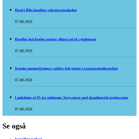
Hotel i Ribe knækker rekrutteringskoden
07-08-2026
Hoteller skal hjælpe turister sikkert ud på cykelstierne
07-08-2026
Svenske momserfaringer vækker bekymring i restaurationsbranchen
07-08-2026
I anledning af 45-års jubilæum: Stays sigter mod skandinavisk topplacering
07-08-2026
Se også