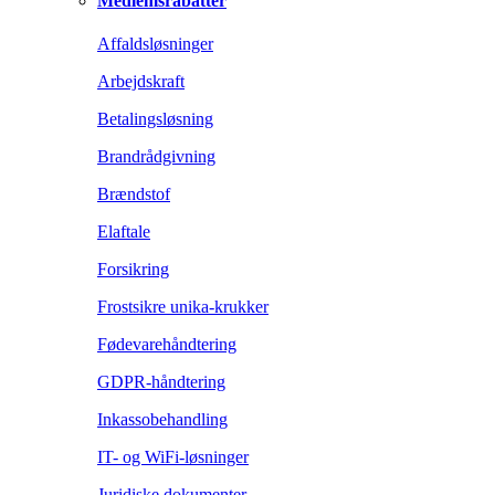
Medlemsrabatter
Affaldsløsninger
Arbejdskraft
Betalingsløsning
Brandrådgivning
Brændstof
Elaftale
Forsikring
Frostsikre unika-krukker
Fødevarehåndtering
GDPR-håndtering
Inkassobehandling
IT- og WiFi-løsninger
Juridiske dokumenter