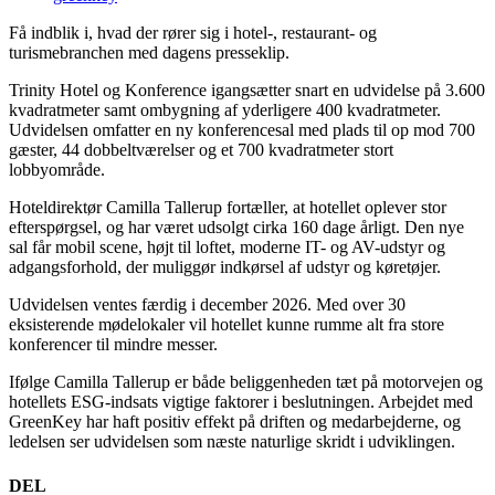
Få indblik i, hvad der rører sig i hotel-, restaurant- og
turismebranchen med dagens presseklip.
Trinity Hotel og Konference igangsætter snart en udvidelse på 3.600
kvadratmeter samt ombygning af yderligere 400 kvadratmeter.
Udvidelsen omfatter en ny konferencesal med plads til op mod 700
gæster, 44 dobbeltværelser og et 700 kvadratmeter stort
lobbyområde.
Hoteldirektør Camilla Tallerup fortæller, at hotellet oplever stor
efterspørgsel, og har været udsolgt cirka 160 dage årligt. Den nye
sal får mobil scene, højt til loftet, moderne IT- og AV-udstyr og
adgangsforhold, der muliggør indkørsel af udstyr og køretøjer.
Udvidelsen ventes færdig i december 2026. Med over 30
eksisterende mødelokaler vil hotellet kunne rumme alt fra store
konferencer til mindre messer.
Ifølge Camilla Tallerup er både beliggenheden tæt på motorvejen og
hotellets ESG-indsats vigtige faktorer i beslutningen. Arbejdet med
GreenKey har haft positiv effekt på driften og medarbejderne, og
ledelsen ser udvidelsen som næste naturlige skridt i udviklingen.
DEL