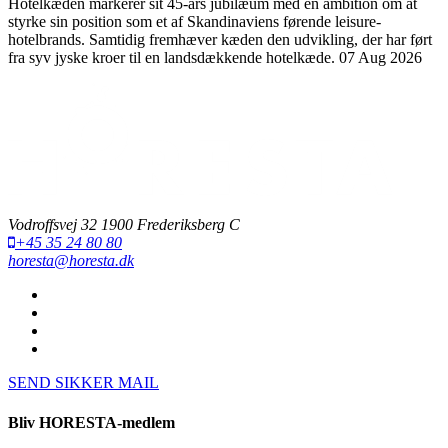
Hotelkæden markerer sit 45-års jubilæum med en ambition om at
styrke sin position som et af Skandinaviens førende leisure-
hotelbrands. Samtidig fremhæver kæden den udvikling, der har ført
fra syv jyske kroer til en landsdækkende hotelkæde.
07 Aug 2026
Vodroffsvej 32 1900 Frederiksberg C
+45 35 24 80 80
horesta@horesta.dk
SEND SIKKER MAIL
Bliv HORESTA-medlem