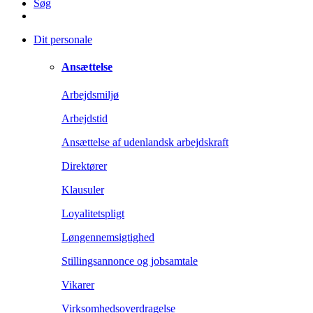
Søg
Dit personale
Ansættelse
Arbejdsmiljø
Arbejdstid
Ansættelse af udenlandsk arbejdskraft
Direktører
Klausuler
Loyalitetspligt
Løngennemsigtighed
Stillingsannonce og jobsamtale
Vikarer
Virksomhedsoverdragelse