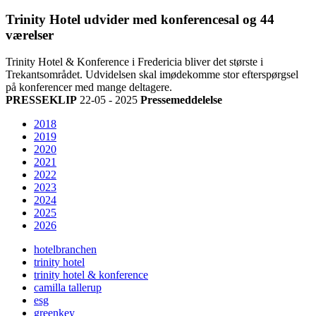
Trinity Hotel udvider med konferencesal og 44
værelser
Trinity Hotel & Konference i Fredericia bliver det største i
Trekantsområdet. Udvidelsen skal imødekomme stor efterspørgsel
på konferencer med mange deltagere.
PRESSEKLIP
22-05 - 2025
Pressemeddelelse
2018
2019
2020
2021
2022
2023
2024
2025
2026
hotelbranchen
trinity hotel
trinity hotel & konference
camilla tallerup
esg
greenkey