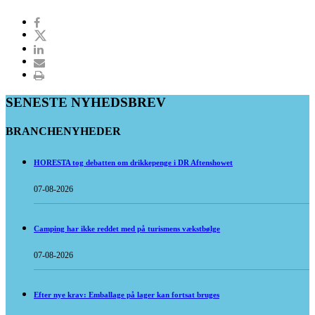
SENESTE NYHEDSBREV
BRANCHENYHEDER
HORESTA tog debatten om drikkepenge i DR Aftenshowet
07-08-2026
Camping har ikke reddet med på turismens vækstbølge
07-08-2026
Efter nye krav: Emballage på lager kan fortsat bruges