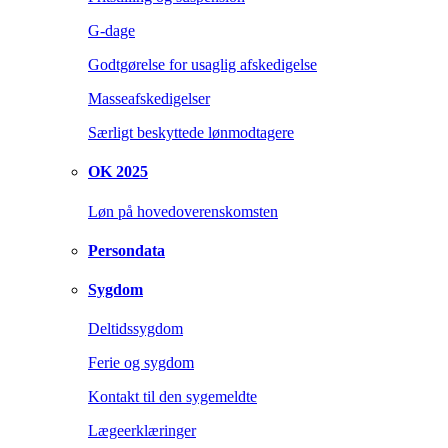
G-dage
Godtgørelse for usaglig afskedigelse
Masseafskedigelser
Særligt beskyttede lønmodtagere
OK 2025
Løn på hovedoverenskomsten
Persondata
Sygdom
Deltidssygdom
Ferie og sygdom
Kontakt til den sygemeldte
Lægeerklæringer