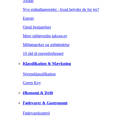
Affald
Nye emballageregler - hvad betyder de for jer?
Energi
Opnå besparelser
Mere miljøvenlig takeaway
Miljømærker og miljøledelse
10 råd til energiforbruget
Klassifikation & Mærkning
Stjerneklassifikation
Green Key
Økonomi & Drift
Fødevarer & Gastronomi
Fødevarekontrol