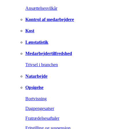
Ansættelsesvilkår
Kontrol af medarbejdere
Kost
Lønstatistik
Medarbejdertilfredshed
Trivsel i branchen
Natarbejde
Opsigelse
Bortvisning
Dagpengesatser
Fratrædelsesaftaler
Fritstilling og suspension