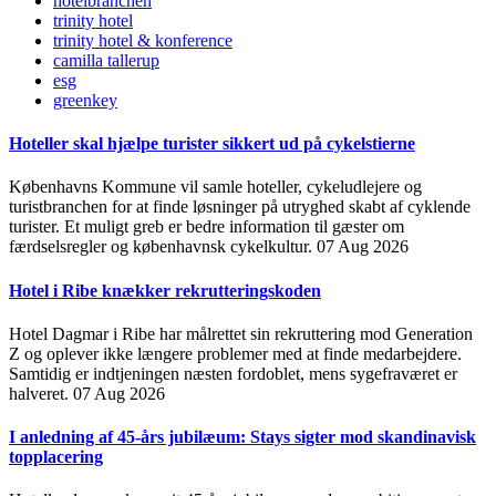
hotelbranchen
trinity hotel
trinity hotel & konference
camilla tallerup
esg
greenkey
Hoteller skal hjælpe turister sikkert ud på cykelstierne
Københavns Kommune vil samle hoteller, cykeludlejere og
turistbranchen for at finde løsninger på utryghed skabt af cyklende
turister. Et muligt greb er bedre information til gæster om
færdselsregler og københavnsk cykelkultur.
07 Aug 2026
Hotel i Ribe knækker rekrutteringskoden
Hotel Dagmar i Ribe har målrettet sin rekruttering mod Generation
Z og oplever ikke længere problemer med at finde medarbejdere.
Samtidig er indtjeningen næsten fordoblet, mens sygefraværet er
halveret.
07 Aug 2026
I anledning af 45-års jubilæum: Stays sigter mod skandinavisk
topplacering