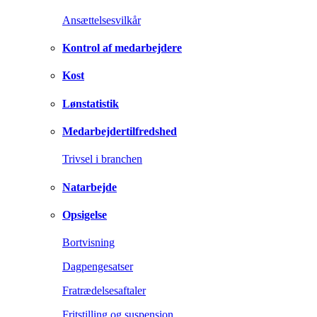
Ansættelsesvilkår
Kontrol af medarbejdere
Kost
Lønstatistik
Medarbejdertilfredshed
Trivsel i branchen
Natarbejde
Opsigelse
Bortvisning
Dagpengesatser
Fratrædelsesaftaler
Fritstilling og suspension