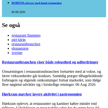
HORESTA advarer mod dansk turismeskat
06-08-2026
Se også
restaurant flammen
piet klein
restaurantbranchen
ekspansion
sverige
Restaurantbranchen viser både robusthed og udfordringer
Omsætningen i restaurationsbranchen fortsætter med at vokse, og
færre virksomheder går konkurs. Samtidig præger tilbageholdende
forbrugere og stigende omkostninger fortsat markedet, som ifølge
flere nøgletal udvikler sig i forskellige retninger.
06 Aug 2026
Hørkram mærker lavere aktivitet i gastronomien
Hørkram oplever, at restauranter og kantiner køber mindre end
tidligere. Udviklingen er mest tydelig uden for de større byer.
04