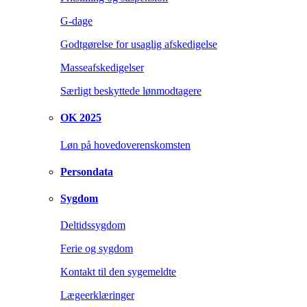
G-dage
Godtgørelse for usaglig afskedigelse
Masseafskedigelser
Særligt beskyttede lønmodtagere
OK 2025
Løn på hovedoverenskomsten
Persondata
Sygdom
Deltidssygdom
Ferie og sygdom
Kontakt til den sygemeldte
Lægeerklæringer