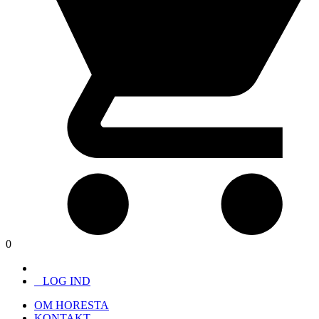
0
LOG IND
OM HORESTA
KONTAKT