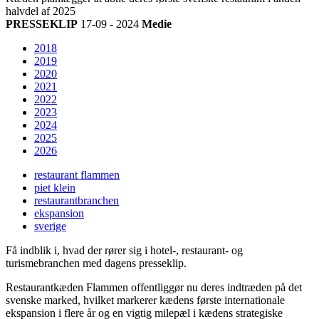
halvdel af 2025
PRESSEKLIP
17-09 - 2024
Medie
2018
2019
2020
2021
2022
2023
2024
2025
2026
restaurant flammen
piet klein
restaurantbranchen
ekspansion
sverige
Få indblik i, hvad der rører sig i hotel-, restaurant- og
turismebranchen med dagens presseklip.
Restaurantkæden Flammen offentliggør nu deres indtræden på det
svenske marked, hvilket markerer kædens første internationale
ekspansion i flere år og en vigtig milepæl i kædens strategiske