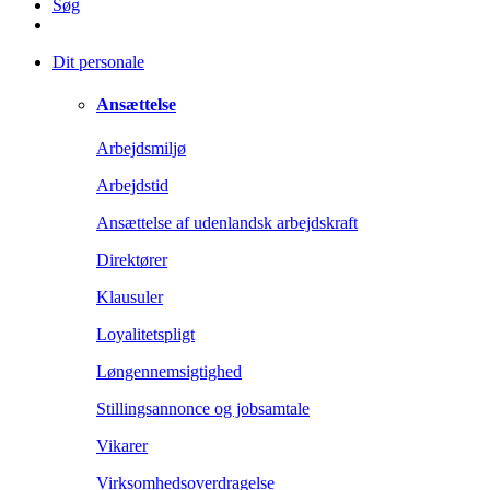
Søg
Dit personale
Ansættelse
Arbejdsmiljø
Arbejdstid
Ansættelse af udenlandsk arbejdskraft
Direktører
Klausuler
Loyalitetspligt
Løngennemsigtighed
Stillingsannonce og jobsamtale
Vikarer
Virksomhedsoverdragelse