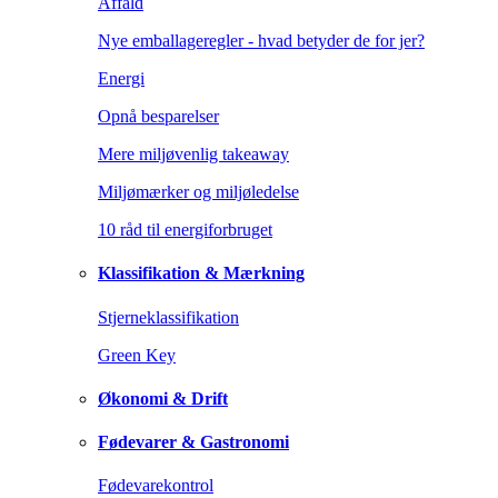
Affald
Nye emballageregler - hvad betyder de for jer?
Energi
Opnå besparelser
Mere miljøvenlig takeaway
Miljømærker og miljøledelse
10 råd til energiforbruget
Klassifikation & Mærkning
Stjerneklassifikation
Green Key
Økonomi & Drift
Fødevarer & Gastronomi
Fødevarekontrol