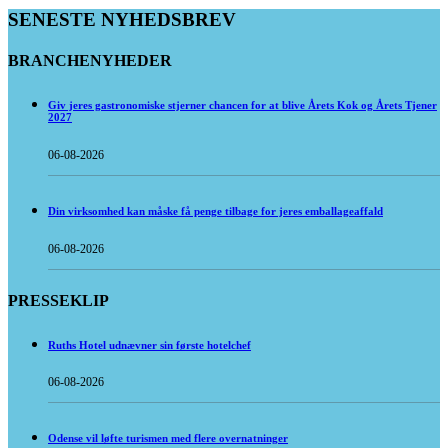
SENESTE NYHEDSBREV
BRANCHENYHEDER
Giv jeres gastronomiske stjerner chancen for at blive Årets Kok og Årets Tjener
2027
06-08-2026
Din virksomhed kan måske få penge tilbage for jeres emballageaffald
06-08-2026
PRESSEKLIP
Ruths Hotel udnævner sin første hotelchef
06-08-2026
Odense vil løfte turismen med flere overnatninger