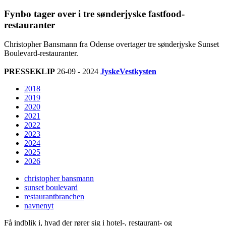
Fynbo tager over i tre sønderjyske fastfood-
restauranter
Christopher Bansmann fra Odense overtager tre sønderjyske Sunset
Boulevard-restauranter.
PRESSEKLIP
26-09 - 2024
JyskeVestkysten
2018
2019
2020
2021
2022
2023
2024
2025
2026
christopher bansmann
sunset boulevard
restaurantbranchen
navnenyt
Få indblik i, hvad der rører sig i hotel-, restaurant- og