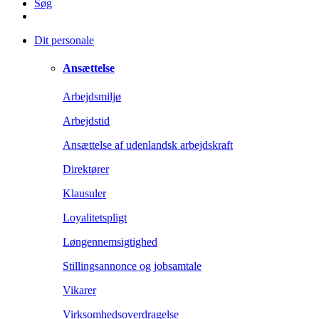
Søg
Dit personale
Ansættelse
Arbejdsmiljø
Arbejdstid
Ansættelse af udenlandsk arbejdskraft
Direktører
Klausuler
Loyalitetspligt
Løngennemsigtighed
Stillingsannonce og jobsamtale
Vikarer
Virksomhedsoverdragelse