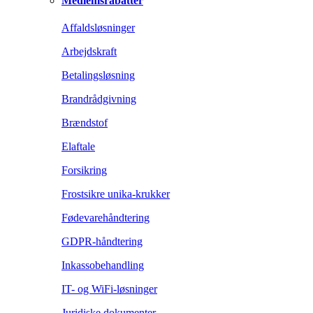
Medlemsrabatter
Affaldsløsninger
Arbejdskraft
Betalingsløsning
Brandrådgivning
Brændstof
Elaftale
Forsikring
Frostsikre unika-krukker
Fødevarehåndtering
GDPR-håndtering
Inkassobehandling
IT- og WiFi-løsninger
Juridiske dokumenter