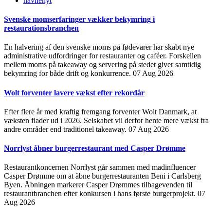
navnenyt
Svenske momserfaringer vækker bekymring i
restaurationsbranchen
En halvering af den svenske moms på fødevarer har skabt nye
administrative udfordringer for restauranter og caféer. Forskellen
mellem moms på takeaway og servering på stedet giver samtidig
bekymring for både drift og konkurrence.
07 Aug 2026
Wolt forventer lavere vækst efter rekordår
Efter flere år med kraftig fremgang forventer Wolt Danmark, at
væksten flader ud i 2026. Selskabet vil derfor hente mere vækst fra
andre områder end traditionel takeaway.
07 Aug 2026
Norrlyst åbner burgerrestaurant med Casper Drømme
Restaurantkoncernen Norrlyst går sammen med madinfluencer
Casper Drømme om at åbne burgerrestauranten Beni i Carlsberg
Byen. Åbningen markerer Casper Drømmes tilbagevenden til
restaurantbranchen efter konkursen i hans første burgerprojekt.
07
Aug 2026