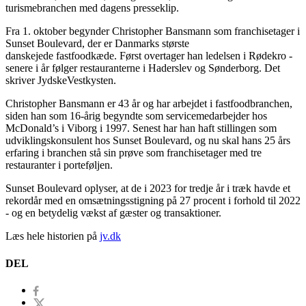
turismebranchen med dagens presseklip.
Fra 1. oktober begynder Christopher Bansmann som franchisetager i
Sunset Boulevard, der er Danmarks største
danskejede fastfoodkæde. Først overtager han ledelsen i Rødekro -
senere i år følger restauranterne i Haderslev og Sønderborg. Det
skriver JydskeVestkysten.
Christopher Bansmann er 43 år og har arbejdet i fastfoodbranchen,
siden han som 16-årig begyndte som servicemedarbejder hos
McDonald’s i Viborg i 1997. Senest har han haft stillingen som
udviklingskonsulent hos Sunset Boulevard, og nu skal hans 25 års
erfaring i branchen stå sin prøve som franchisetager med tre
restauranter i porteføljen.
Sunset Boulevard oplyser, at de i 2023 for tredje år i træk havde et
rekordår med en omsætningsstigning på 27 procent i forhold til 2022
- og en betydelig vækst af gæster og transaktioner.
Læs hele historien på
jv.dk
DEL