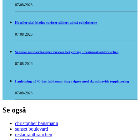
07-08-2026
Hoteller skal hjælpe turister sikkert ud på cykelstierne
07-08-2026
Svenske momserfaringer vækker bekymring i restaurationsbranchen
07-08-2026
I anledning af 45-års jubilæum: Stays sigter mod skandinavisk topplacering
07-08-2026
Se også
christopher bansmann
sunset boulevard
restaurantbranchen