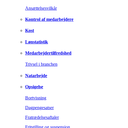
Ansættelsesvilkår
Kontrol af medarbejdere
Kost
Lønstatistik
Medarbejdertilfredshed
Trivsel i branchen
Natarbejde
Opsigelse
Bortvisning
Dagpengesatser
Fratrædelsesaftaler
Fritstilling og suspension