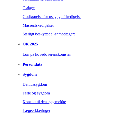
G-dage
Godtgørelse for usaglig afskedigelse
Masseafskedigelser
Særligt beskyttede lønmodtagere
OK 2025
Løn på hovedoverenskomsten
Persondata
Sygdom
Deltidssygdom
Ferie og sygdom
Kontakt til den sygemeldte
Lægeerklæringer