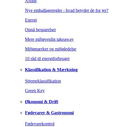
Affald
Nye emballageregler - hvad betyder de for jer?
Energi
Opnå besparelser
Mere miljøvenlig takeaway
Miljømærker og miljøledelse
10 råd til energiforbruget
Klassifikation & Mærkning
Stjerneklassifikation
Green Key
Økonomi & Drift
Fødevarer & Gastronomi
Fødevarekontrol